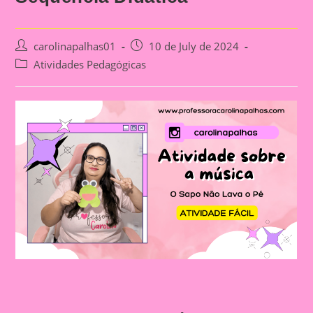
Post
Post
carolinapalhas01
10 de July de 2024
author:
published:
Post
Atividades Pedagógicas
category: