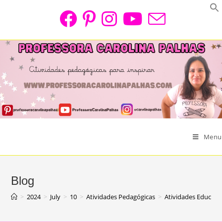
Skip
to
content
Menu
Blog
>
2024
>
July
>
10
>
Atividades Pedagógicas
>
Atividades Educati