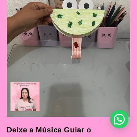
A
Música
“O
Sapo
Não
Lava
O
Pé”
Mais
Sequência
Didática
Deixe a Música Guiar o