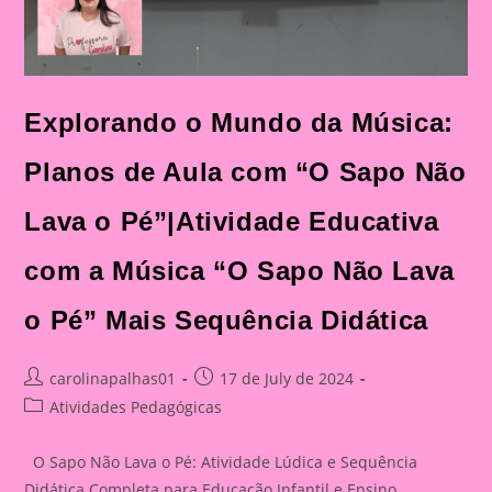
Explorando o Mundo da Música:
Planos de Aula com “O Sapo Não
Lava o Pé”|Atividade Educativa
com a Música “O Sapo Não Lava
o Pé” Mais Sequência Didática
Post
Post
carolinapalhas01
17 de July de 2024
author:
published:
Post
Atividades Pedagógicas
category:
O Sapo Não Lava o Pé: Atividade Lúdica e Sequência
Didática Completa para Educação Infantil e Ensino