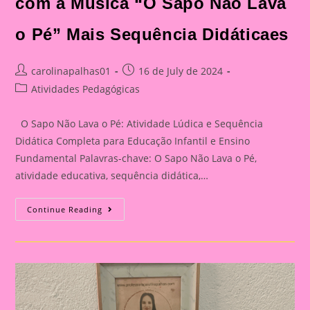
com a Música “O Sapo Não Lava
o Pé” Mais Sequência Didáticaes
Post
Post
carolinapalhas01
16 de July de 2024
author:
published:
Post
Atividades Pedagógicas
category:
O Sapo Não Lava o Pé: Atividade Lúdica e Sequência
Didática Completa para Educação Infantil e Ensino
Fundamental Palavras-chave: O Sapo Não Lava o Pé,
atividade educativa, sequência didática,…
Atividades
Continue Reading
Educativas
Com
“O
Sapo
Não
Lava
O
Pé”:
Um
Guia