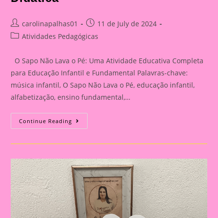
Post
Post
carolinapalhas01
11 de July de 2024
author:
published:
Post
Atividades Pedagógicas
category:
O Sapo Não Lava o Pé: Uma Atividade Educativa Completa
para Educação Infantil e Fundamental Palavras-chave:
música infantil, O Sapo Não Lava o Pé, educação infantil,
alfabetização, ensino fundamental,…
O
Continue Reading
Sapo
Não
Lava
O
Pé”:
Uma
Canção
Clássica
Em
Atividades
Pedagógicas
Criativas|Atividade
Educativa
Com