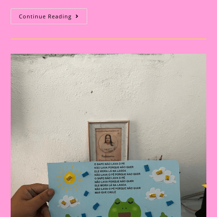
Música
Continue Reading
Na
Educação:
Sequências
Didáticas
Com
“O
Sapo
Não
Lava
O
Pé”
Para
Todas
As
Séries|Atividade
Educativa
Com
A
Música
“O
Sapo
Não
Lava
O
Pé”
Mais
Sequência
Didática