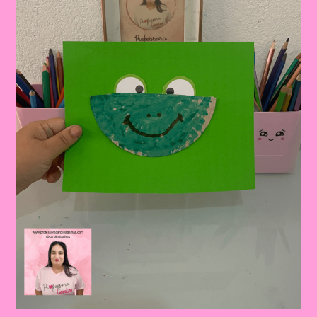
Completo
Para
Professor|Atividade
Educativa
Com
A
Música
“O
Sapo
Não
Lava
O
Pé”
Mais
Sequência
Didáticaes