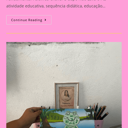
atividade educativa, sequência didática, educação…
Inovação
Continue Reading
Em
Sala
De
Aula:
Usando
“O
Sapo
Não
Lava
O
Pé”
Para
Enriquecer
O
Ensino|Atividade
Educativa
Com
A
Música
“O
Sapo
Não
Lava
O
Pé”
Mais
Sequência