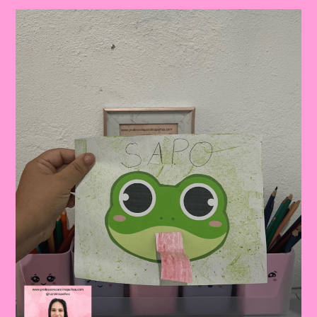
“O
Sapo
Não
Lava
O
Pé”
Nas
Aulas|Atividade
Educativa
Com
A
Música
“O
Sapo
Não
Lava
O
Pé”
Mais
Sequência
Didática