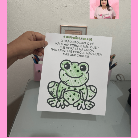
O
Pé”
Para
Crianças|Atividade
Educativa
Com
A
Música
“O
Sapo
Não
Lava
O
Pé”
Mais
Sequência
Didática