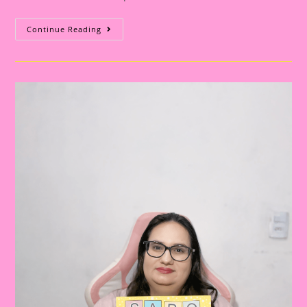
Aprendendo
Continue Reading
E
Brincando
Com
“O
Sapo
Não
Lava
O
Pé”:
Ideias
Para
Educação
Infantil
E
Fundamental|Atividade
Educativa
Com
A
Música
“O
Sapo
Não
Lava
O
Pé”
Mais
Sequência
Didática