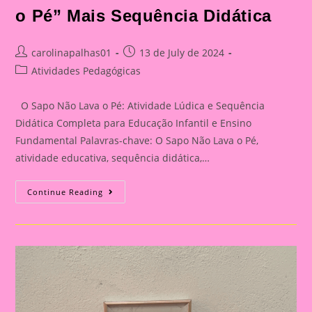
o Pé” Mais Sequência Didática
Post
Post
carolinapalhas01
13 de July de 2024
author:
published:
Post
Atividades Pedagógicas
category:
O Sapo Não Lava o Pé: Atividade Lúdica e Sequência
Didática Completa para Educação Infantil e Ensino
Fundamental Palavras-chave: O Sapo Não Lava o Pé,
atividade educativa, sequência didática,…
Torne
Continue Reading
Suas
Aulas
Divertidas
Com
“O
Sapo
Não
Lava
O
Pé”:
Planejamento
Educacional