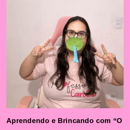
A
Música
“O
Sapo
Não
Lava
O
Pé”
Mais
Sequência
Didática
Aprendendo e Brincando com “O