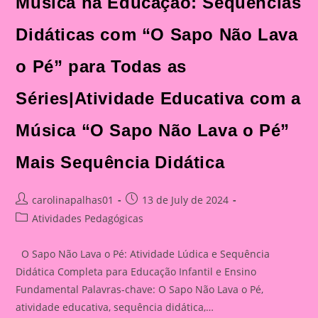
Música na Educação: Sequências
Didáticas com “O Sapo Não Lava
o Pé” para Todas as
Séries|Atividade Educativa com a
Música “O Sapo Não Lava o Pé”
Mais Sequência Didática
Post
Post
carolinapalhas01
13 de July de 2024
author:
published:
Post
Atividades Pedagógicas
category:
O Sapo Não Lava o Pé: Atividade Lúdica e Sequência
Didática Completa para Educação Infantil e Ensino
Fundamental Palavras-chave: O Sapo Não Lava o Pé,
atividade educativa, sequência didática,…