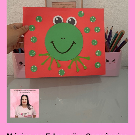
Completo|Atividade
Educativa
Com
A
Música
“O
Sapo
Não
Lava
O
Pé”
Mais
Sequência
Didática