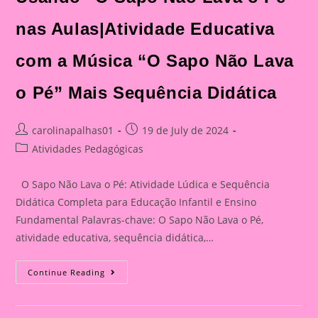
nas Aulas|Atividade Educativa
com a Música “O Sapo Não Lava
o Pé” Mais Sequência Didática
Post
Post
carolinapalhas01
19 de July de 2024
author:
published:
Post
Atividades Pedagógicas
category:
O Sapo Não Lava o Pé: Atividade Lúdica e Sequência
Didática Completa para Educação Infantil e Ensino
Fundamental Palavras-chave: O Sapo Não Lava o Pé,
atividade educativa, sequência didática,…
Torne
Continue Reading
O
Aprendizado
Divertido:
Usando