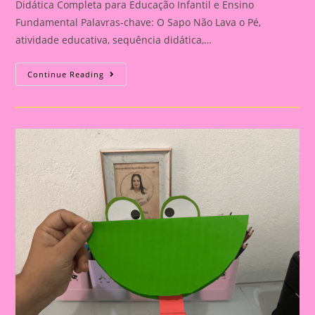
Didática Completa para Educação Infantil e Ensino
Fundamental Palavras-chave: O Sapo Não Lava o Pé,
atividade educativa, sequência didática,…
Melhore
Continue Reading
Suas
Aulas
Com
“O
Sapo
Não
Lava
O
Pé”:
Sequências
Didáticas
Para
Educação
Infantil
E
Fundamental|Atividade
Educativa
Com
A
Música
“O
Sapo
Não
Lava