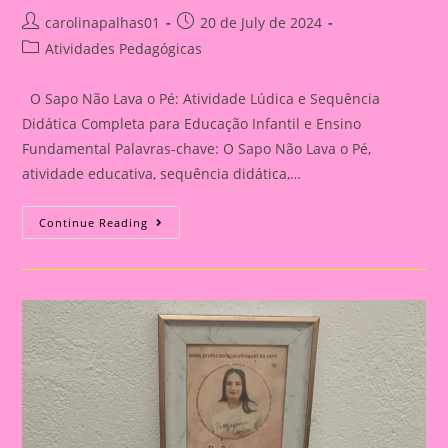
Post
Post
carolinapalhas01
20 de July de 2024
author:
published:
Post
Atividades Pedagógicas
category:
O Sapo Não Lava o Pé: Atividade Lúdica e Sequência
Didática Completa para Educação Infantil e Ensino
Fundamental Palavras-chave: O Sapo Não Lava o Pé,
atividade educativa, sequência didática,…
Sequências
Continue Reading
Didáticas
Criativas
Com
“O
Sapo
Não
Lava
O
Pé”:
Do
Infantil
Ao
Fundamental|Atividade
Educativa
Com
A