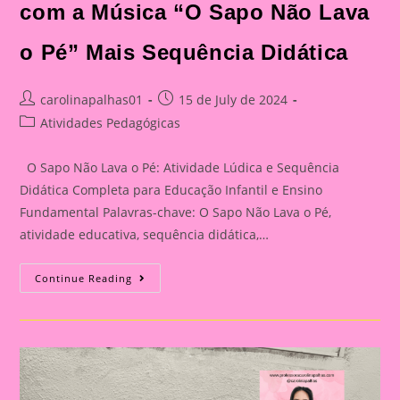
com a Música “O Sapo Não Lava
o Pé” Mais Sequência Didática
Post
Post
carolinapalhas01
15 de July de 2024
author:
published:
Post
Atividades Pedagógicas
category:
O Sapo Não Lava o Pé: Atividade Lúdica e Sequência
Didática Completa para Educação Infantil e Ensino
Fundamental Palavras-chave: O Sapo Não Lava o Pé,
atividade educativa, sequência didática,…
Incorporando
Continue Reading
Música
No
Ensino:
Atividades
Com
“O
Sapo
Não
Lava