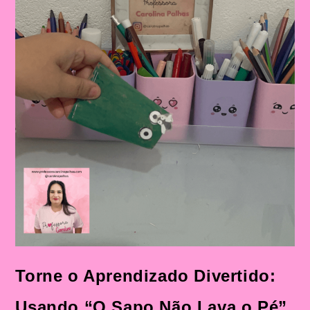
Música
“O
Sapo
Não
Lava
O
Pé”
Mais
Sequência
Didática
Torne o Aprendizado Divertido:
Usando “O Sapo Não Lava o Pé”