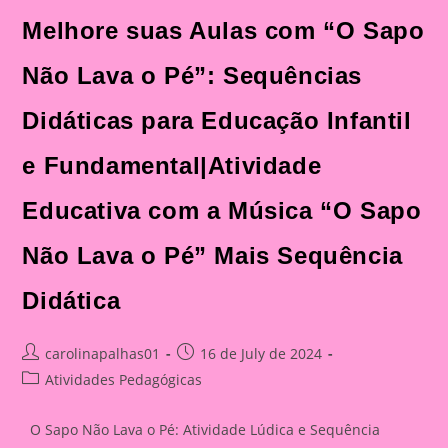
Melhore suas Aulas com “O Sapo
Não Lava o Pé”: Sequências
Didáticas para Educação Infantil
e Fundamental|Atividade
Educativa com a Música “O Sapo
Não Lava o Pé” Mais Sequência
Didática
Post
Post
carolinapalhas01
16 de July de 2024
author:
published:
Post
Atividades Pedagógicas
category:
O Sapo Não Lava o Pé: Atividade Lúdica e Sequência