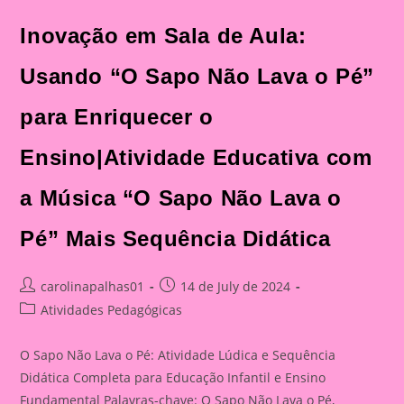
Inovação em Sala de Aula:
Usando “O Sapo Não Lava o Pé”
para Enriquecer o
Ensino|Atividade Educativa com
a Música “O Sapo Não Lava o
Pé” Mais Sequência Didática
Post
Post
carolinapalhas01
14 de July de 2024
author:
published:
Post
Atividades Pedagógicas
category:
O Sapo Não Lava o Pé: Atividade Lúdica e Sequência
Didática Completa para Educação Infantil e Ensino
Fundamental Palavras-chave: O Sapo Não Lava o Pé,