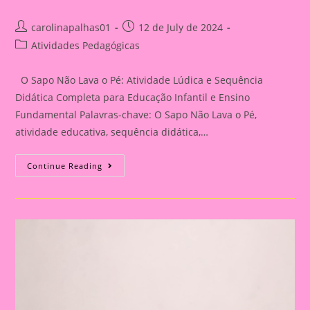
Post
Post
carolinapalhas01
12 de July de 2024
author:
published:
Post
Atividades Pedagógicas
category:
O Sapo Não Lava o Pé: Atividade Lúdica e Sequência
Didática Completa para Educação Infantil e Ensino
Fundamental Palavras-chave: O Sapo Não Lava o Pé,
atividade educativa, sequência didática,…
Explorando
Continue Reading
“O
Sapo
Não
Lava
O
Pé”:
Atividades
Lúdicas
E
Educativas
Para
Crianças|Atividade
Educativa
Com