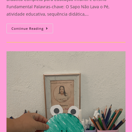
Fundamental Palavras-chave: O Sapo Não Lava o Pé,
atividade educativa, sequência didática,…
Explorando
Continue Reading
O
Mundo
Da
Música:
Planos
De
Aula
Com
“O
Sapo
Não
Lava
O
Pé”|Atividade
Educativa
Com
A
Música
“O
Sapo
Não
Lava
O
Pé”
Mais