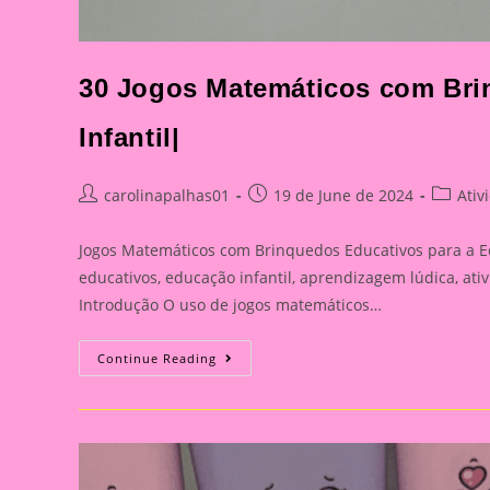
30 Jogos Matemáticos com Bri
Infantil|
Post
Post
Post
carolinapalhas01
19 de June de 2024
Ativ
author:
published:
categor
Jogos Matemáticos com Brinquedos Educativos para a Ed
educativos, educação infantil, aprendizagem lúdica, at
Introdução O uso de jogos matemáticos…
30
Continue Reading
Jogos
Matemáticos
Com
Brinquedos
Educativos
Para
A
Educação