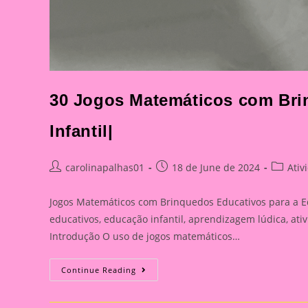
30 Jogos Matemáticos com Bri
Infantil|
Post
Post
Post
carolinapalhas01
18 de June de 2024
Ativ
author:
published:
categor
Jogos Matemáticos com Brinquedos Educativos para a Ed
educativos, educação infantil, aprendizagem lúdica, at
Introdução O uso de jogos matemáticos…
30
Continue Reading
Jogos
Matemáticos
Com