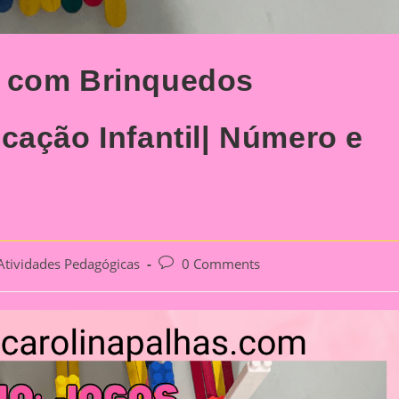
s com Brinquedos
cação Infantil| Número e
Post
Atividades Pedagógicas
0 Comments
gory:
comments: