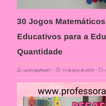
30 Jogos Matemático
Educativos para a Edu
Quantidade
Post
Post
Post
carolinapalhas01
15 de June de 2024
author:
published:
cate