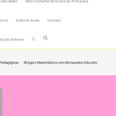
a das Mães
Data Comemorativa Dia da Primavera
Circo
Volta às Aulas
Contato
ia do Autismo
 Pedagógicas
>
30 Jogos Matemáticos com Brinquedos Educativos para a E