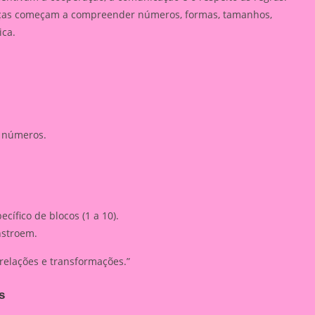
ças começam a compreender números, formas, tamanhos,
ica.
e números.
ífico de blocos (1 a 10).
nstroem.
relações e transformações.”
s