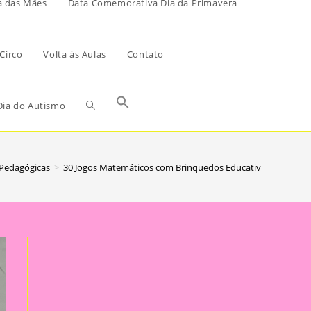
a das Mães
Data Comemorativa Dia da Primavera
Circo
Volta às Aulas
Contato
ia do Autismo
 Pedagógicas
>
30 Jogos Matemáticos com Brinquedos Educativos para a Ed