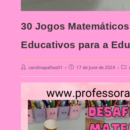
30 Jogos Matemático
Educativos para a Educ
Post
Post
Post
carolinapalhas01
17 de June de 2024
author:
published:
cate