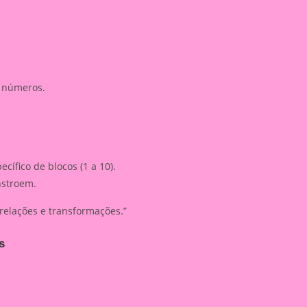
e números.
ífico de blocos (1 a 10).
nstroem.
relações e transformações.”
s