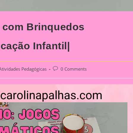
s com Brinquedos
ação Infantil|
Post
Atividades Pedagógicas
0 Comments
gory:
comments: