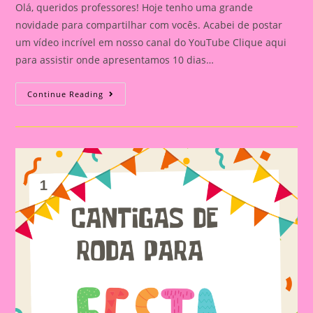
Olá, queridos professores! Hoje tenho uma grande
novidade para compartilhar com vocês. Acabei de postar
um vídeo incrível em nosso canal do YouTube Clique aqui
para assistir onde apresentamos 10 dias…
10
Continue Reading
Dias
De
Atividades
Temáticas
Para
A
Educação
Infantil
E
Ensino
Fundamental:
Celebre
A
Festa
Junina
Com
Diversão
E
Aprendizado