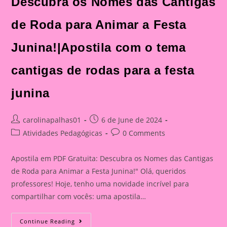
Descubra os Nomes das Cantigas
de Roda para Animar a Festa
Junina!|Apostila com o tema
cantigas de rodas para a festa
junina
Post
Post
carolinapalhas01
6 de June de 2024
author:
published:
Post
Post
Atividades Pedagógicas
0 Comments
category:
comments:
Apostila em PDF Gratuita: Descubra os Nomes das Cantigas
de Roda para Animar a Festa Junina!" Olá, queridos
professores! Hoje, tenho uma novidade incrível para
compartilhar com vocês: uma apostila…
Apostila
Continue Reading