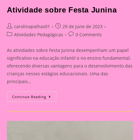
Atividade sobre Festa Junina
Post
Post
carolinapalhas01
29 de June de 2023
author:
published:
Post
Post
Atividades Pedagógicas
0 Comments
category:
comments:
As atividades sobre Festa Junina desempenham um papel
significativo na educação infantil e no ensino fundamental,
oferecendo diversas vantagens para o desenvolvimento das
crianças nesses estágios educacionais. Uma das
principais…
Atividade
Continue Reading
Sobre
Festa
Junina