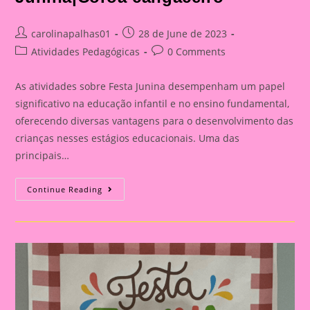
Post
Post
carolinapalhas01
28 de June de 2023
author:
published:
Post
Post
Atividades Pedagógicas
0 Comments
category:
comments:
As atividades sobre Festa Junina desempenham um papel
significativo na educação infantil e no ensino fundamental,
oferecendo diversas vantagens para o desenvolvimento das
crianças nesses estágios educacionais. Uma das
principais…
Atividade
Continue Reading
Sobre
Festa
Junina|Coroa
Cangaceiro