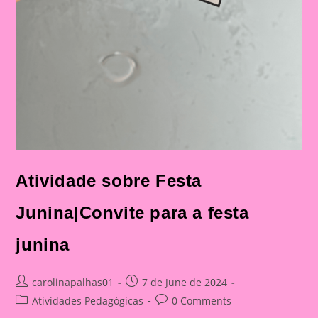
Atividade sobre Festa
Junina|Convite para a festa
junina
Post
Post
carolinapalhas01
7 de June de 2024
author:
published:
Post
Post
Atividades Pedagógicas
0 Comments
category:
comments: