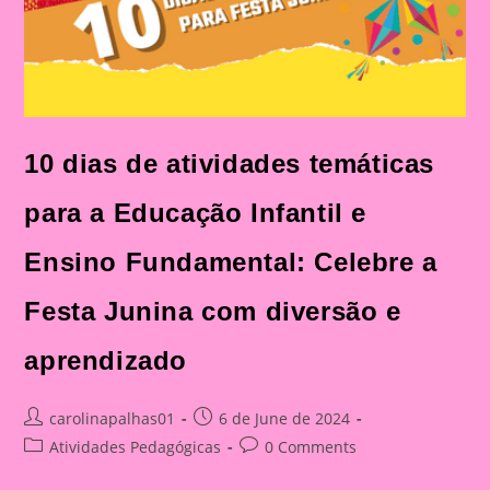
10 dias de atividades temáticas
para a Educação Infantil e
Ensino Fundamental: Celebre a
Festa Junina com diversão e
aprendizado
Post
Post
carolinapalhas01
6 de June de 2024
author:
published:
Post
Post
Atividades Pedagógicas
0 Comments
category:
comments: