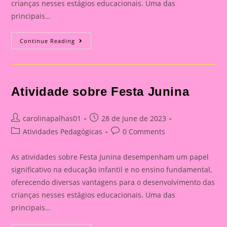
crianças nesses estágios educacionais. Uma das
principais…
Atividade
Continue Reading
Sobre
Festa
Junina
Atividade sobre Festa Junina
Post
Post
carolinapalhas01
28 de June de 2023
author:
published:
Post
Post
Atividades Pedagógicas
0 Comments
category:
comments:
As atividades sobre Festa Junina desempenham um papel
significativo na educação infantil e no ensino fundamental,
oferecendo diversas vantagens para o desenvolvimento das
crianças nesses estágios educacionais. Uma das
principais…