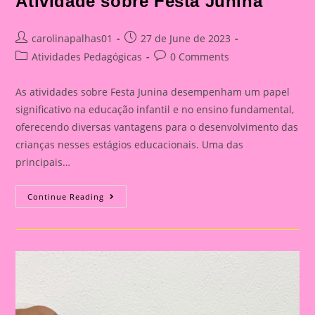
Atividade sobre Festa Junina
Post
Post
carolinapalhas01
27 de June de 2023
author:
published:
Post
Post
Atividades Pedagógicas
0 Comments
category:
comments:
As atividades sobre Festa Junina desempenham um papel
significativo na educação infantil e no ensino fundamental,
oferecendo diversas vantagens para o desenvolvimento das
crianças nesses estágios educacionais. Uma das
principais…
Atividade
Continue Reading
Sobre
Festa
Junina