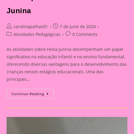
Junina
Post
Post
carolinapalhas01
7 de June de 2024
author:
published:
Post
Post
Atividades Pedagógicas
0 Comments
category:
comments:
As atividades sobre Festa Junina desempenham um papel
significativo na educação infantil e no ensino fundamental,
oferecendo diversas vantagens para o desenvolvimento das
crianças nesses estágios educacionais. Uma das
principais…
Atividade
Continue Reading
Sobre
Festa
Junina|Lembrancinha
Festa
Junina