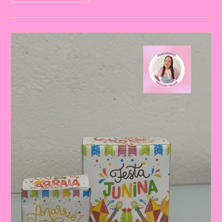
Em
PDF
Gratuita:
Descubra
Os
Nomes
Das
Cantigas
De
Roda
Para
Animar
A
Festa
Junina!|Apostila
Com
O
Tema
Cantigas
De
Rodas
Para
A
Festa
Junina