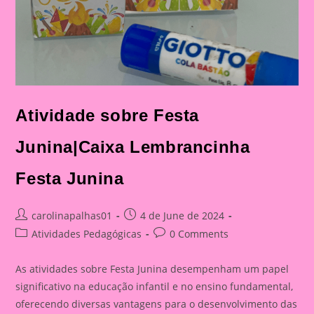
Atividade sobre Festa
Junina|Caixa Lembrancinha
Festa Junina
Post
Post
carolinapalhas01
4 de June de 2024
author:
published:
Post
Post
Atividades Pedagógicas
0 Comments
category:
comments:
As atividades sobre Festa Junina desempenham um papel
significativo na educação infantil e no ensino fundamental,
oferecendo diversas vantagens para o desenvolvimento das