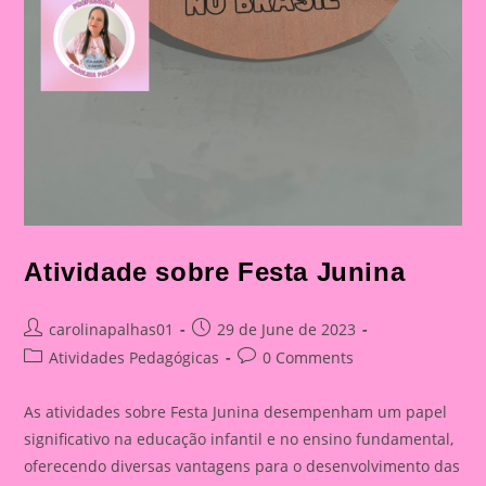
Atividade sobre Festa Junina
Post
Post
carolinapalhas01
29 de June de 2023
author:
published:
Post
Post
Atividades Pedagógicas
0 Comments
category:
comments:
As atividades sobre Festa Junina desempenham um papel
significativo na educação infantil e no ensino fundamental,
oferecendo diversas vantagens para o desenvolvimento das