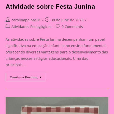
Atividade sobre Festa Junina
Post
Post
carolinapalhas01
30 de June de 2023
author:
published:
Post
Post
Atividades Pedagógicas
0 Comments
category:
comments:
As atividades sobre Festa Junina desempenham um papel
significativo na educação infantil e no ensino fundamental,
oferecendo diversas vantagens para o desenvolvimento das
crianças nesses estágios educacionais. Uma das
principais…
Atividade
Continue Reading
Sobre
Festa
Junina