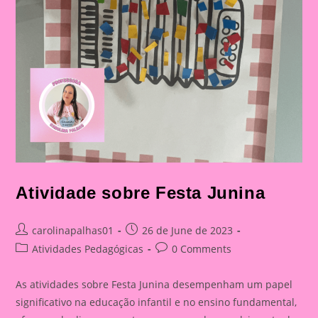
Atividade sobre Festa Junina
Post
Post
carolinapalhas01
26 de June de 2023
author:
published:
Post
Post
Atividades Pedagógicas
0 Comments
category:
comments:
As atividades sobre Festa Junina desempenham um papel
significativo na educação infantil e no ensino fundamental,