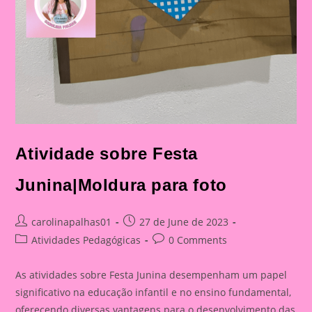
Atividade sobre Festa
Junina|Moldura para foto
Post
Post
carolinapalhas01
27 de June de 2023
author:
published:
Post
Post
Atividades Pedagógicas
0 Comments
category:
comments:
As atividades sobre Festa Junina desempenham um papel
significativo na educação infantil e no ensino fundamental,
oferecendo diversas vantagens para o desenvolvimento das