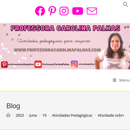
Skip
to
content
Menu
Blog
>
2023
>
June
>
19
>
Atividades Pedagógicas
>
Atividade sobre Fe