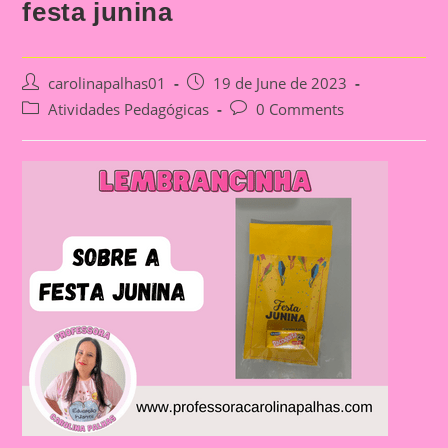
festa junina
Post
Post
carolinapalhas01
19 de June de 2023
author:
published:
Post
Post
Atividades Pedagógicas
0 Comments
category:
comments: