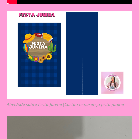
Atividade sobre Festa Junina|Cartão lembrança festa junina