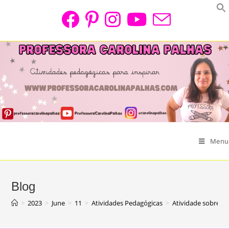
Skip
to
content
Menu
Blog
>
2023
>
June
>
11
>
Atividades Pedagógicas
>
Atividade sobre Fe