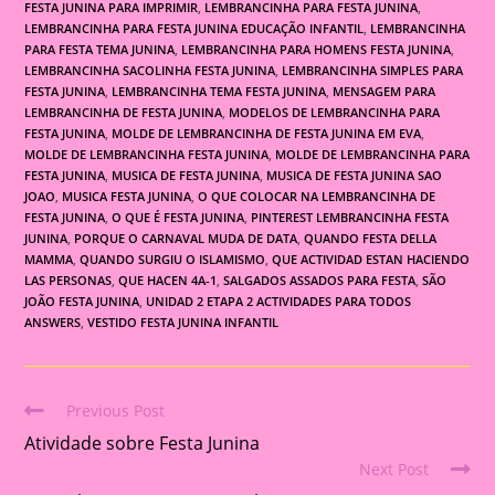
FESTA JUNINA PARA IMPRIMIR
,
LEMBRANCINHA PARA FESTA JUNINA
,
LEMBRANCINHA PARA FESTA JUNINA EDUCAÇÃO INFANTIL
,
LEMBRANCINHA
PARA FESTA TEMA JUNINA
,
LEMBRANCINHA PARA HOMENS FESTA JUNINA
,
LEMBRANCINHA SACOLINHA FESTA JUNINA
,
LEMBRANCINHA SIMPLES PARA
FESTA JUNINA
,
LEMBRANCINHA TEMA FESTA JUNINA
,
MENSAGEM PARA
LEMBRANCINHA DE FESTA JUNINA
,
MODELOS DE LEMBRANCINHA PARA
FESTA JUNINA
,
MOLDE DE LEMBRANCINHA DE FESTA JUNINA EM EVA
,
MOLDE DE LEMBRANCINHA FESTA JUNINA
,
MOLDE DE LEMBRANCINHA PARA
FESTA JUNINA
,
MUSICA DE FESTA JUNINA
,
MUSICA DE FESTA JUNINA SAO
JOAO
,
MUSICA FESTA JUNINA
,
O QUE COLOCAR NA LEMBRANCINHA DE
FESTA JUNINA
,
O QUE É FESTA JUNINA
,
PINTEREST LEMBRANCINHA FESTA
JUNINA
,
PORQUE O CARNAVAL MUDA DE DATA
,
QUANDO FESTA DELLA
MAMMA
,
QUANDO SURGIU O ISLAMISMO
,
QUE ACTIVIDAD ESTAN HACIENDO
LAS PERSONAS
,
QUE HACEN 4A-1
,
SALGADOS ASSADOS PARA FESTA
,
SÃO
JOÃO FESTA JUNINA
,
UNIDAD 2 ETAPA 2 ACTIVIDADES PARA TODOS
ANSWERS
,
VESTIDO FESTA JUNINA INFANTIL
Previous Post
Read
Atividade sobre Festa Junina
more
Next Post
articles