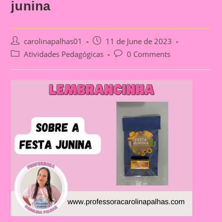
junina
Post
Post
carolinapalhas01
11 de June de 2023
author:
published:
Post
Post
Atividades Pedagógicas
0 Comments
category:
comments: