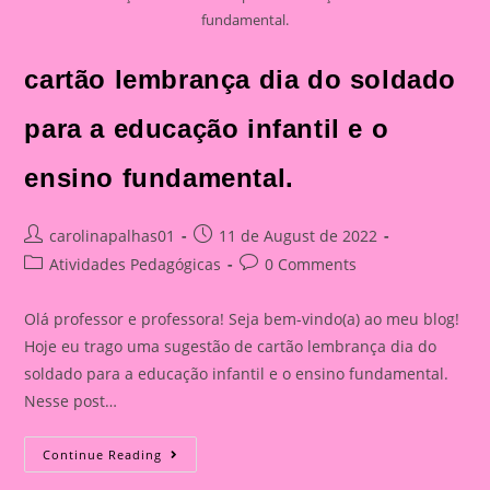
fundamental.
cartão lembrança dia do soldado
para a educação infantil e o
ensino fundamental.
Post
Post
carolinapalhas01
11 de August de 2022
author:
published:
Post
Post
Atividades Pedagógicas
0 Comments
category:
comments:
Olá professor e professora! Seja bem-vindo(a) ao meu blog!
Hoje eu trago uma sugestão de cartão lembrança dia do
soldado para a educação infantil e o ensino fundamental.
Nesse post…
Cartão
Continue Reading
Lembrança
Dia