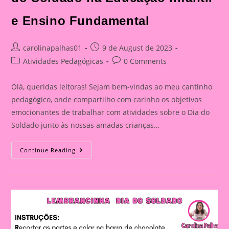
e Ensino Fundamental
Post
Post
carolinapalhas01
9 de August de 2023
author:
published:
Post
Post
Atividades Pedagógicas
0 Comments
category:
comments:
Olá, queridas leitoras! Sejam bem-vindas ao meu cantinho
pedagógico, onde compartilho com carinho os objetivos
emocionantes de trabalhar com atividades sobre o Dia do
Soldado junto às nossas amadas crianças…
Meu
Continue Reading
Cantinho
Pedagógico:
Dia
Do
Soldado
Na
Educação
Infantil
E
Ensino
Fundamental