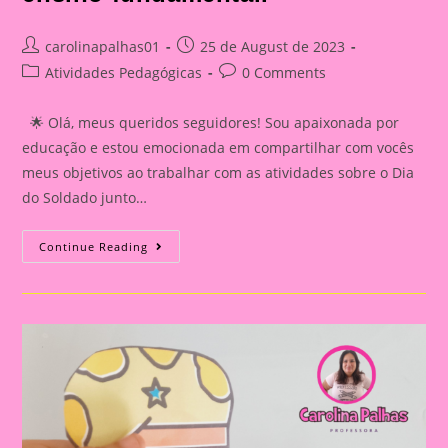
Post
Post
carolinapalhas01
25 de August de 2023
author:
published:
Post
Post
Atividades Pedagógicas
0 Comments
category:
comments:
🌟 Olá, meus queridos seguidores! Sou apaixonada por
educação e estou emocionada em compartilhar com vocês
meus objetivos ao trabalhar com as atividades sobre o Dia
do Soldado junto…
Cartão
Continue Reading
Lembrança
Dia
Do
Soldado
Para
A
Educação
Infantil
E
O
Ensino
Fundamental.