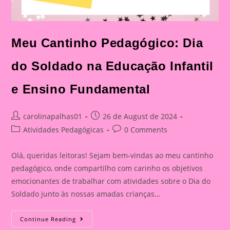
Meu Cantinho Pedagógico: Dia
do Soldado na Educação Infantil
e Ensino Fundamental
Post
Post
carolinapalhas01
26 de August de 2024
author:
published:
Post
Post
Atividades Pedagógicas
0 Comments
category:
comments:
Olá, queridas leitoras! Sejam bem-vindas ao meu cantinho
pedagógico, onde compartilho com carinho os objetivos
emocionantes de trabalhar com atividades sobre o Dia do
Soldado junto às nossas amadas crianças…
Meu
Continue Reading
Cantinho