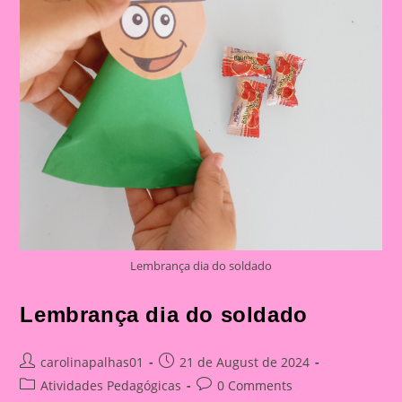
Lembrança dia do soldado
Lembrança dia do soldado
Post
Post
carolinapalhas01
21 de August de 2024
author:
published:
Post
Post
Atividades Pedagógicas
0 Comments