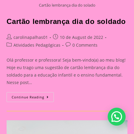
Cartão lembrança dia do solado
Cartão lembrança dia do soldado
Post
Post
carolinapalhas01
10 de August de 2022
author:
published:
Post
Post
Atividades Pedagógicas
0 Comments
category:
comments:
Olá professor e professora! Seja bem-vindo(a) ao meu blog!
Hoje eu trago uma sugestão de cartão lembrança dia do
soldado para a educação infantil e o ensino fundamental.
Nesse post…
Cartão
Continue Reading
Lembrança
Dia
Do
Soldado