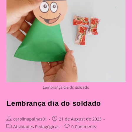
Lembrança dia do soldado
Lembrança dia do soldado
Post
Post
carolinapalhas01
21 de August de 2023
author:
published:
Post
Post
Atividades Pedagógicas
0 Comments