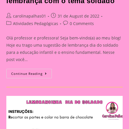
lembrança com o tema soldado
Post
Post
carolinapalhas01
31 de August de 2022
author:
published:
Post
Post
Atividades Pedagógicas
0 Comments
category:
comments:
Olá professor e professora! Seja bem-vindo(a) ao meu blog!
Hoje eu trago uma sugestão de lembrança dia do soldado
para a educação infantil e o ensino fundamental. Nesse
post você…
Atividade
Continue Reading
Dia
Do
Soldado
–
Lembrança
Com
O
Tema
Soldado