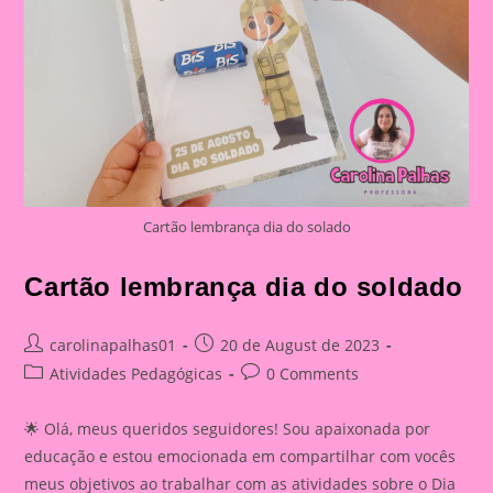
Cartão lembrança dia do solado
Cartão lembrança dia do soldado
Post
Post
carolinapalhas01
20 de August de 2023
author:
published:
Post
Post
Atividades Pedagógicas
0 Comments
category:
comments:
🌟 Olá, meus queridos seguidores! Sou apaixonada por
educação e estou emocionada em compartilhar com vocês
meus objetivos ao trabalhar com as atividades sobre o Dia