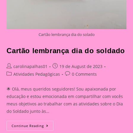
Cartão lembrança dia do solado
Cartão lembrança dia do soldado
Post
Post
carolinapalhas01
19 de August de 2023
author:
published:
Post
Post
Atividades Pedagógicas
0 Comments
category:
comments:
🌟 Olá, meus queridos seguidores! Sou apaixonada por
educação e estou emocionada em compartilhar com vocês
meus objetivos ao trabalhar com as atividades sobre o Dia
do Soldado junto às…
Cartão
Continue Reading
Lembrança