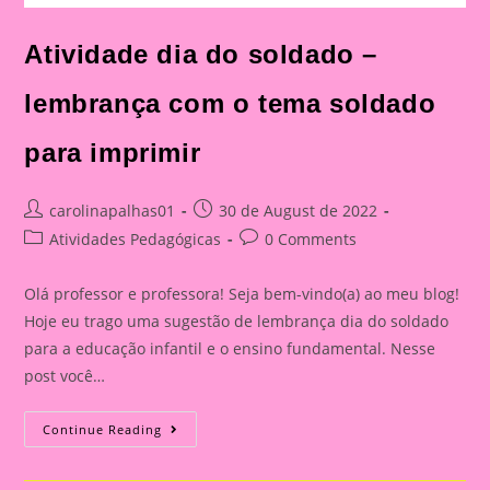
Atividade dia do soldado –
lembrança com o tema soldado
para imprimir
Post
Post
carolinapalhas01
30 de August de 2022
author:
published:
Post
Post
Atividades Pedagógicas
0 Comments
category:
comments:
Olá professor e professora! Seja bem-vindo(a) ao meu blog!
Hoje eu trago uma sugestão de lembrança dia do soldado
para a educação infantil e o ensino fundamental. Nesse
post você…
Atividade
Continue Reading
Dia
Do
Soldado