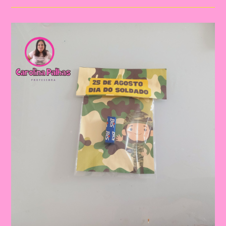
Do
Soldado
Para
A
Educação
Infantil
E
O
Ensino
Fundamental.