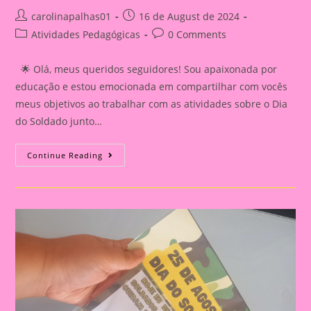
Post
Post
carolinapalhas01
16 de August de 2024
author:
published:
Post
Post
Atividades Pedagógicas
0 Comments
category:
comments:
🌟 Olá, meus queridos seguidores! Sou apaixonada por
educação e estou emocionada em compartilhar com vocês
meus objetivos ao trabalhar com as atividades sobre o Dia
do Soldado junto…
Dia
Continue Reading
Do
Soldado
2024|Cartão
Lembrança
Dia
Do
Soldado
Para
A
Educação
Infantil
E
O
Ensino
Fundamental.