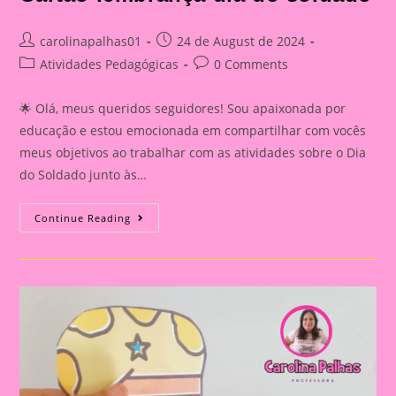
Post
Post
carolinapalhas01
24 de August de 2024
author:
published:
Post
Post
Atividades Pedagógicas
0 Comments
category:
comments:
🌟 Olá, meus queridos seguidores! Sou apaixonada por
educação e estou emocionada em compartilhar com vocês
meus objetivos ao trabalhar com as atividades sobre o Dia
do Soldado junto às…
Cartão
Continue Reading
Lembrança
Dia
Do
Soldado