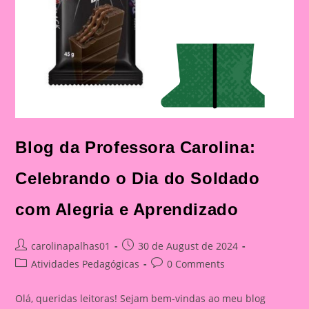
Blog da Professora Carolina:
Celebrando o Dia do Soldado
com Alegria e Aprendizado
Post
Post
carolinapalhas01
30 de August de 2024
author:
published:
Post
Post
Atividades Pedagógicas
0 Comments
category:
comments:
Olá, queridas leitoras! Sejam bem-vindas ao meu blog