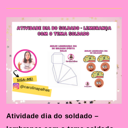
Professora
Carolina:
Celebrando
O
Dia
Do
Soldado
Com
Alegria
E
Aprendizado
Atividade dia do soldado –