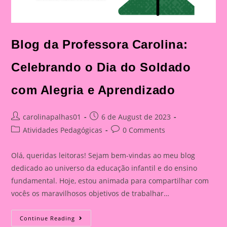
Blog da Professora Carolina:
Celebrando o Dia do Soldado
com Alegria e Aprendizado
Post
Post
carolinapalhas01
6 de August de 2023
author:
published:
Post
Post
Atividades Pedagógicas
0 Comments
category:
comments:
Olá, queridas leitoras! Sejam bem-vindas ao meu blog
dedicado ao universo da educação infantil e do ensino
fundamental. Hoje, estou animada para compartilhar com
vocês os maravilhosos objetivos de trabalhar…
Blog
Continue Reading
Da