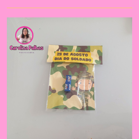
Pedagógico:
Dia
Do
Soldado
Na
Educação
Infantil
E
Ensino
Fundamental