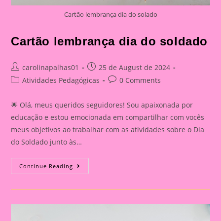
Cartão lembrança dia do solado
Cartão lembrança dia do soldado
Post
Post
carolinapalhas01
25 de August de 2024
author:
published:
Post
Post
Atividades Pedagógicas
0 Comments
category:
comments:
🌟 Olá, meus queridos seguidores! Sou apaixonada por
educação e estou emocionada em compartilhar com vocês
meus objetivos ao trabalhar com as atividades sobre o Dia
do Soldado junto às…
Cartão
Continue Reading
Lembrança
Dia
Do
Soldado