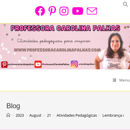
Skip
to
content
Menu
Blog
>
2023
>
August
>
21
>
Atividades Pedagógicas
>
Lembrança dia 