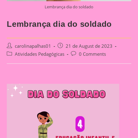
Lembrança dia do soldado
Lembrança dia do soldado
Post
Post
carolinapalhas01
21 de August de 2023
author:
published:
Post
Post
Atividades Pedagógicas
0 Comments
category:
comments: