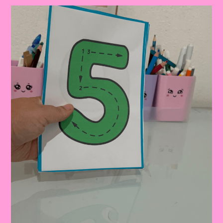
Educativos
Para
A
Educação
Infantil|Gráfico
De
Barras
Com
LEGO