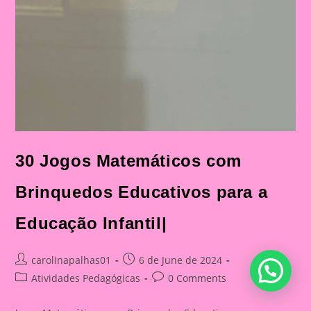
30 Jogos Matemáticos com
Brinquedos Educativos para a
Educação Infantil|
Post
Post
carolinapalhas01
6 de June de 2024
author:
published:
Post
Post
Atividades Pedagógicas
0 Comments
category:
comments: