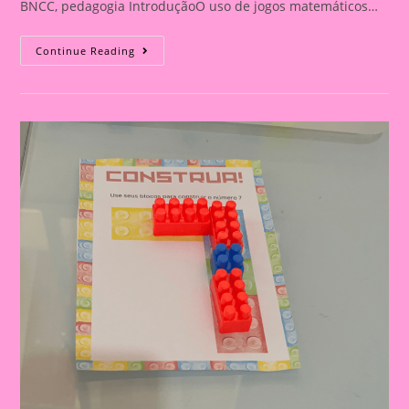
BNCC, pedagogia IntroduçãoO uso de jogos matemáticos…
30
Continue Reading
Jogos
Matemáticos
Com
Brinquedos
Educativos
Para
A
Educação
Infantil|Ordem
Numérica