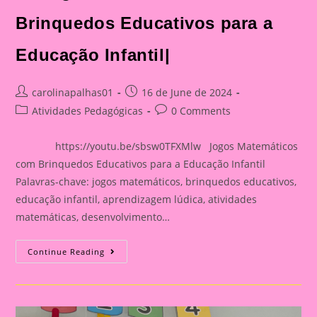
Brinquedos Educativos para a
Educação Infantil|
Post
Post
carolinapalhas01
16 de June de 2024
author:
published:
Post
Post
Atividades Pedagógicas
0 Comments
category:
comments:
https://youtu.be/sbsw0TFXMlw Jogos Matemáticos
com Brinquedos Educativos para a Educação Infantil
Palavras-chave: jogos matemáticos, brinquedos educativos,
educação infantil, aprendizagem lúdica, atividades
matemáticas, desenvolvimento…
30
Continue Reading
Jogos
Matemáticos
Com
Brinquedos
Educativos
Para