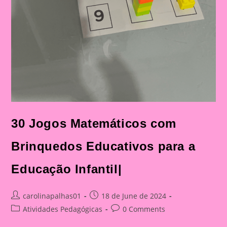
30 Jogos Matemáticos com
Brinquedos Educativos para a
Educação Infantil|
Post
Post
carolinapalhas01
18 de June de 2024
author:
published:
Post
Post
Atividades Pedagógicas
0 Comments
category:
comments: