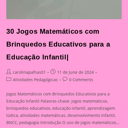
30 Jogos Matemáticos com
Brinquedos Educativos para a
Educação Infantil|
Post
Post
carolinapalhas01
11 de June de 2024
author:
published:
Post
Post
Atividades Pedagógicas
0 Comments
category:
comments:
Jogos Matemáticos com Brinquedos Educativos para a
Educação Infantil Palavras-chave: jogos matemáticos,
brinquedos educativos, educação infantil, aprendizagem
lúdica, atividades matemáticas, desenvolvimento infantil,
BNCC, pedagogia Introdução O uso de jogos matemáticos…