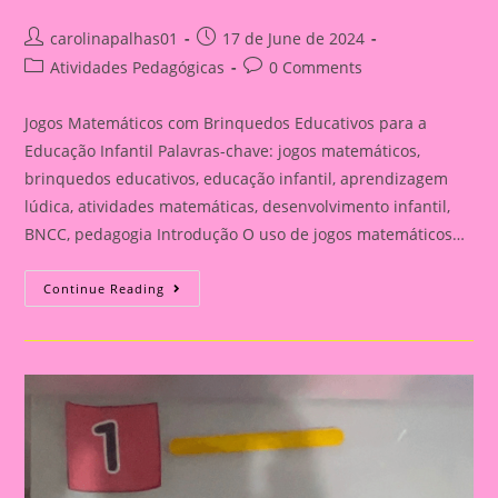
Post
Post
carolinapalhas01
17 de June de 2024
author:
published:
Post
Post
Atividades Pedagógicas
0 Comments
category:
comments:
Jogos Matemáticos com Brinquedos Educativos para a
Educação Infantil Palavras-chave: jogos matemáticos,
brinquedos educativos, educação infantil, aprendizagem
lúdica, atividades matemáticas, desenvolvimento infantil,
BNCC, pedagogia Introdução O uso de jogos matemáticos…
30
Continue Reading
Jogos
Matemáticos
Com
Brinquedos
Educativos
Para
A
Educação
Infantil|