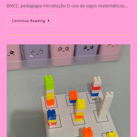
BNCC, pedagogia Introdução O uso de jogos matemáticos…
30
Continue Reading
Jogos
Matemáticos
Com
Brinquedos
Educativos
Para
A
Educação
Infantil|