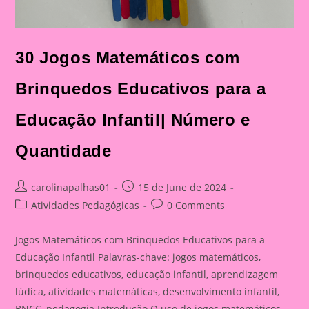
30 Jogos Matemáticos com
Brinquedos Educativos para a
Educação Infantil| Número e
Quantidade
Post
Post
carolinapalhas01
15 de June de 2024
author:
published:
Post
Post
Atividades Pedagógicas
0 Comments
category:
comments:
Jogos Matemáticos com Brinquedos Educativos para a
Educação Infantil Palavras-chave: jogos matemáticos,
brinquedos educativos, educação infantil, aprendizagem
lúdica, atividades matemáticas, desenvolvimento infantil,
BNCC, pedagogia Introdução O uso de jogos matemáticos…