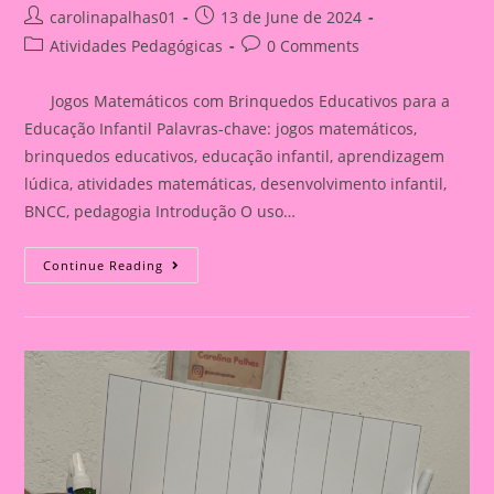
Post
Post
carolinapalhas01
13 de June de 2024
author:
published:
Post
Post
Atividades Pedagógicas
0 Comments
category:
comments:
Jogos Matemáticos com Brinquedos Educativos para a
Educação Infantil Palavras-chave: jogos matemáticos,
brinquedos educativos, educação infantil, aprendizagem
lúdica, atividades matemáticas, desenvolvimento infantil,
BNCC, pedagogia Introdução O uso…
30
Continue Reading
Jogos
Matemáticos
Com
Brinquedos
Educativos
Para
A
Educação
Infantil|