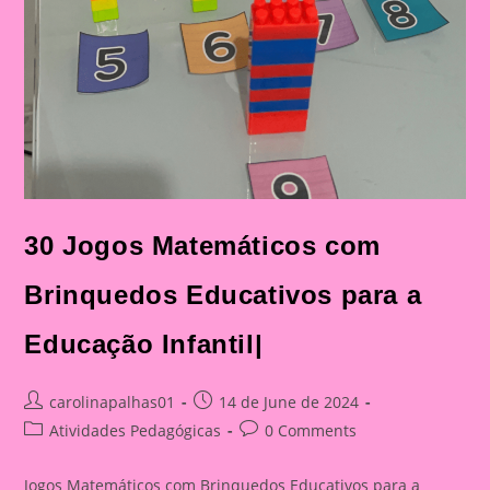
30 Jogos Matemáticos com
Brinquedos Educativos para a
Educação Infantil|
Post
Post
carolinapalhas01
14 de June de 2024
author:
published:
Post
Post
Atividades Pedagógicas
0 Comments
category:
comments:
Jogos Matemáticos com Brinquedos Educativos para a