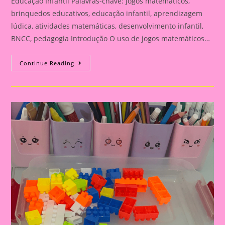
Educação Infantil Palavras-chave: jogos matemáticos,
brinquedos educativos, educação infantil, aprendizagem
lúdica, atividades matemáticas, desenvolvimento infantil,
BNCC, pedagogia Introdução O uso de jogos matemáticos…
30
Continue Reading
Jogos
Matemáticos
Com
Brinquedos
Educativos
Para
A
Educação
Infantil|