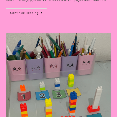
30
Continue Reading
Jogos
Matemáticos
Com
Brinquedos
Educativos
Para
A
Educação
Infantil|
Número
E
Quantidade