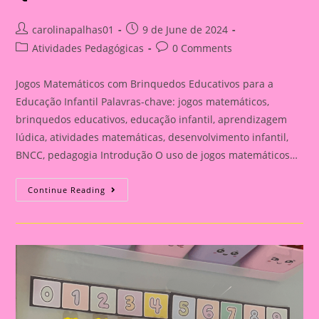
Post
Post
carolinapalhas01
9 de June de 2024
author:
published:
Post
Post
Atividades Pedagógicas
0 Comments
category:
comments:
Jogos Matemáticos com Brinquedos Educativos para a
Educação Infantil Palavras-chave: jogos matemáticos,
brinquedos educativos, educação infantil, aprendizagem
lúdica, atividades matemáticas, desenvolvimento infantil,
BNCC, pedagogia Introdução O uso de jogos matemáticos…
30
Continue Reading
Jogos
Matemáticos
Com
Brinquedos
Educativos
Para
A
Educação
Infantil|Número
E
Quantidade
Com