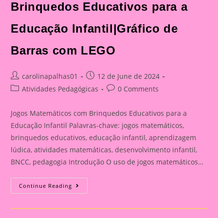
Brinquedos Educativos para a
Educação Infantil|Gráfico de
Barras com LEGO
Post
Post
carolinapalhas01
12 de June de 2024
author:
published:
Post
Post
Atividades Pedagógicas
0 Comments
category:
comments:
Jogos Matemáticos com Brinquedos Educativos para a
Educação Infantil Palavras-chave: jogos matemáticos,
brinquedos educativos, educação infantil, aprendizagem
lúdica, atividades matemáticas, desenvolvimento infantil,
BNCC, pedagogia Introdução O uso de jogos matemáticos…
30
Continue Reading
Jogos
Matemáticos
Com
Brinquedos