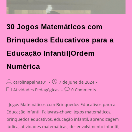
30 Jogos Matemáticos com
Brinquedos Educativos para a
Educação Infantil|Ordem
Numérica
Post
Post
carolinapalhas01
7 de June de 2024
author:
published:
Post
Post
Atividades Pedagógicas
0 Comments
category:
comments:
Jogos Matemáticos com Brinquedos Educativos para a
Educação Infantil Palavras-chave: jogos matemáticos,
brinquedos educativos, educação infantil, aprendizagem
lúdica, atividades matemáticas, desenvolvimento infantil,