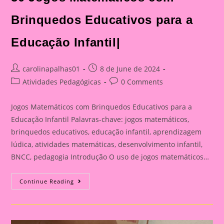
Brinquedos Educativos para a
Educação Infantil|
Post
Post
carolinapalhas01
8 de June de 2024
author:
published:
Post
Post
Atividades Pedagógicas
0 Comments
category:
comments:
Jogos Matemáticos com Brinquedos Educativos para a
Educação Infantil Palavras-chave: jogos matemáticos,
brinquedos educativos, educação infantil, aprendizagem
lúdica, atividades matemáticas, desenvolvimento infantil,
BNCC, pedagogia Introdução O uso de jogos matemáticos…
30
Continue Reading
Jogos
Matemáticos
Com
Brinquedos
Educativos
Para