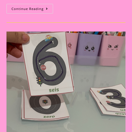
30
Continue Reading
Jogos
Matemáticos
Com
Brinquedos
Educativos
Para
A
Educação
Infantil|