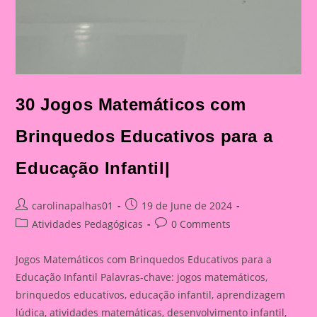
30 Jogos Matemáticos com
Brinquedos Educativos para a
Educação Infantil|
Post
Post
carolinapalhas01
19 de June de 2024
author:
published:
Post
Post
Atividades Pedagógicas
0 Comments
category:
comments:
Jogos Matemáticos com Brinquedos Educativos para a
Educação Infantil Palavras-chave: jogos matemáticos,
brinquedos educativos, educação infantil, aprendizagem
lúdica, atividades matemáticas, desenvolvimento infantil,