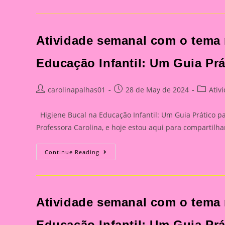
EDUCAÇÃO
INFANTIL:
COMO
ENSINAR
DE
Atividade semanal com o tema 
FORMA
LÚDICA
E
DIVERTIDA!
Educação Infantil: Um Guia Pr
Post
Post
Post
carolinapalhas01
28 de May de 2024
Ativ
author:
published:
category
Higiene Bucal na Educação Infantil: Um Guia Prático p
Professora Carolina, e hoje estou aqui para compartil
Atividade
Continue Reading
Semanal
Com
O
Tema
Meus
Dents
Atividade semanal com o tema 
01|Higiene
Bucal
Na
Educação
Educação Infantil: Um Guia Pr