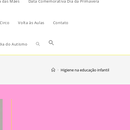
a das Mães
Data Comemorativa Dia da Primavera
Circo
Volta às Aulas
Contato
ia do Autismo
>
Higiene na educação infantil