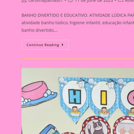
carolinapalhas01
11 de June de 2025
Ativ
author:
published:
categor
BANHO DIVERTIDO E EDUCATIVO: ATIVIDADE LÚDICA PAR
atividade banho lúdico, higiene infantil, educação infant
banho divertido,…
BANHO
Continue Reading
DIVERTIDO
E
EDUCATIVO:
ATIVIDADE
LÚDICA
PARA
TRABALHAR
A
HIGIENE
NA
EDUCAÇÃO
INFANTIL