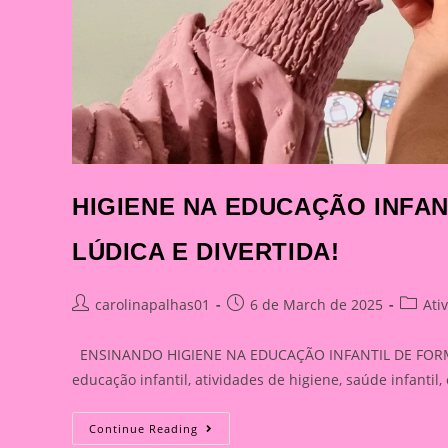
HIGIENE NA EDUCAÇÃO INFA
LÚDICA E DIVERTIDA!
Post
Post
Post
carolinapalhas01
6 de March de 2025
Ati
author:
published:
categor
ENSINANDO HIGIENE NA EDUCAÇÃO INFANTIL DE FORMA LÚ
educação infantil, atividades de higiene, saúde infantil
HIGIENE
Continue Reading
NA