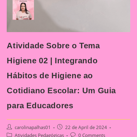
Atividade Sobre o Tema
Higiene 02 | Integrando
Hábitos de Higiene ao
Cotidiano Escolar: Um Guia
para Educadores
Post
Post
carolinapalhas01
22 de April de 2024
author:
published:
Post
Post
Atividades Pedagógicas
0 Comments