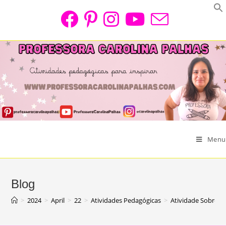
Skip
to
content
Menu
Blog
>
2024
>
April
>
22
>
Atividades Pedagógicas
>
Atividade Sobre o