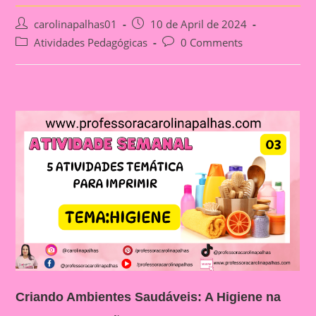
Post
Post
carolinapalhas01
10 de April de 2024
author:
published:
Post
Post
Atividades Pedagógicas
0 Comments
category:
comments:
Criando Ambientes Saudáveis: A Higiene na