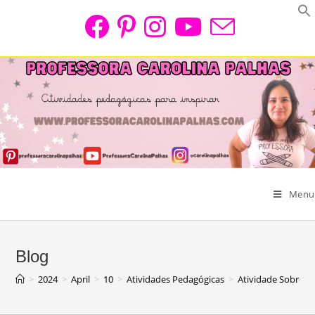
Skip
to
content
Menu
Blog
>
2024
>
April
>
10
>
Atividades Pedagógicas
>
Atividade Sobre o