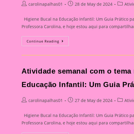
Post
Post
Post
carolinapalhas01
28 de May de 2024
Ativ
author:
published:
category
Higiene Bucal na Educação Infantil: Um Guia Prático p
Professora Carolina, e hoje estou aqui para compartil
Atividade
Continue Reading
Semanal
Com
O
Tema
Meus
Dents
Atividade semanal com o tema 
01|Higiene
Bucal
Na
Educação
Educação Infantil: Um Guia Pr
Infantil:
Um
Guia
Prático
Post
Post
Post
carolinapalhas01
27 de May de 2024
Ativ
Para
author:
published:
category
Educadores
Higiene Bucal na Educação Infantil: Um Guia Prático p
Professora Carolina, e hoje estou aqui para compartil