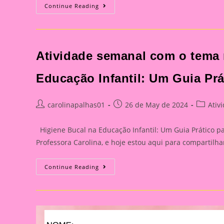
Atividade
Continue Reading
Semanal
Com
O
Tema
Meus
Dents
Atividade semanal com o tema 
01|Higiene
Bucal
Na
Educação
Educação Infantil: Um Guia Pr
Infantil:
Um
Guia
Prático
Post
Post
Post
carolinapalhas01
26 de May de 2024
Ativ
Para
author:
published:
category
Educadores
Higiene Bucal na Educação Infantil: Um Guia Prático p
Professora Carolina, e hoje estou aqui para compartil
Atividade
Continue Reading
Semanal
Com
O
Tema
Meus
Dentes
26|Higiene
Bucal