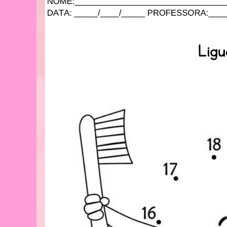
Na
Educação
Infantil:
Um
Guia
Prático
Para
Educadores