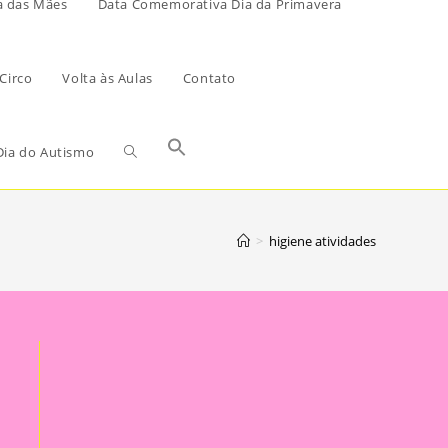
a das Mães
Data Comemorativa Dia da Primavera
Circo
Volta às Aulas
Contato
ia do Autismo
>
higiene atividades