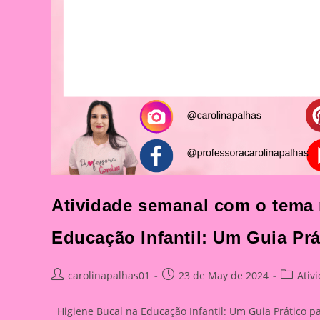
Atividade semanal com o tema 
Educação Infantil: Um Guia Pr
Post
Post
Post
carolinapalhas01
23 de May de 2024
Ativ
author:
published:
category
Higiene Bucal na Educação Infantil: Um Guia Prático p