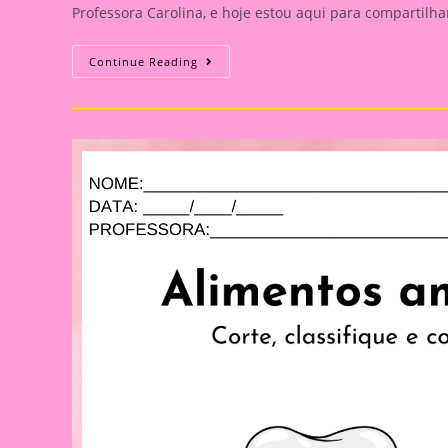
Professora Carolina, e hoje estou aqui para compartil
Atividade
Continue Reading
Semanal
Com
O
Tema
Meus
Dentes
16|Higiene
Bucal
Na
Educação
Infantil:
Um
Guia
Prático
Para
Educadores