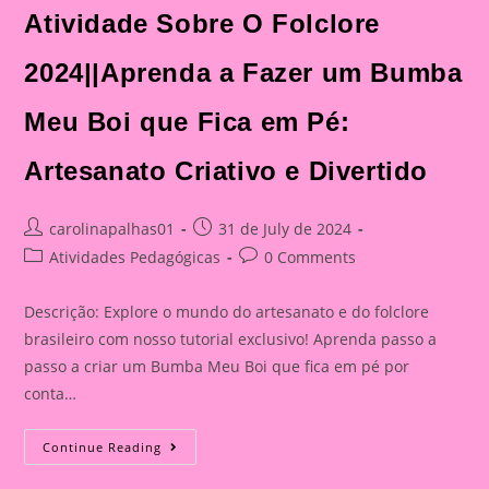
Atividade Sobre O Folclore
2024||Aprenda a Fazer um Bumba
Meu Boi que Fica em Pé:
Artesanato Criativo e Divertido
Post
Post
carolinapalhas01
31 de July de 2024
author:
published:
Post
Post
Atividades Pedagógicas
0 Comments
category:
comments:
Descrição: Explore o mundo do artesanato e do folclore
brasileiro com nosso tutorial exclusivo! Aprenda passo a
passo a criar um Bumba Meu Boi que fica em pé por
conta…
Atividade
Continue Reading
Sobre
O