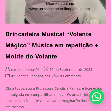
Brincadeira Musical “Volante
Mágico” Música em repetição +
Molde do Volante
Post
Post
carolinapalhas01
19 de September de 2023
author:
published:
Post
Post
Atividades Pedagógicas
0 Comments
category:
comments:
Olá a todos, sou a Professora Carolina Palhas, e hoje estou
empolgada em compartilhar com vocês uma brincadeira
musical incrível que vai cativar a imaginação das crianças e
até mesmo…