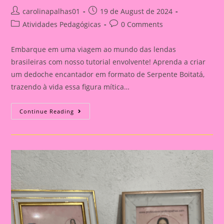
Post
Post
carolinapalhas01
19 de August de 2024
author:
published:
Post
Post
Atividades Pedagógicas
0 Comments
category:
comments:
Embarque em uma viagem ao mundo das lendas
brasileiras com nosso tutorial envolvente! Aprenda a criar
um dedoche encantador em formato de Serpente Boitatá,
trazendo à vida essa figura mítica…
Atividade
Continue Reading
Sobre
O
Folclore
2024||Dedoche
Serpente
Boitatá:
Tutorial
Divertido
De
Artesanato
Temático