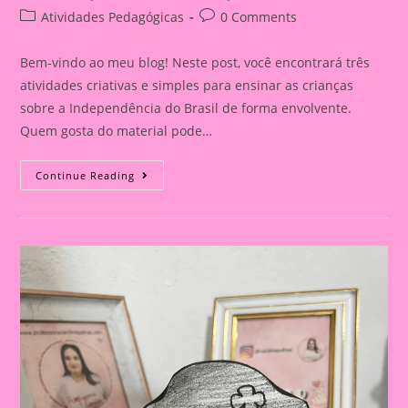
author:
published:
Post
Post
Atividades Pedagógicas
0 Comments
category:
comments:
Bem-vindo ao meu blog! Neste post, você encontrará três
atividades criativas e simples para ensinar as crianças
sobre a Independência do Brasil de forma envolvente.
Quem gosta do material pode…
Atividades
Continue Reading
Para
Trabalhar
A
Independência
Do
Brasil
Com
Crianças
|
Aula
Divertida