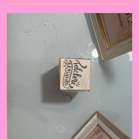
O
Tema
Independência
Do
Brasil