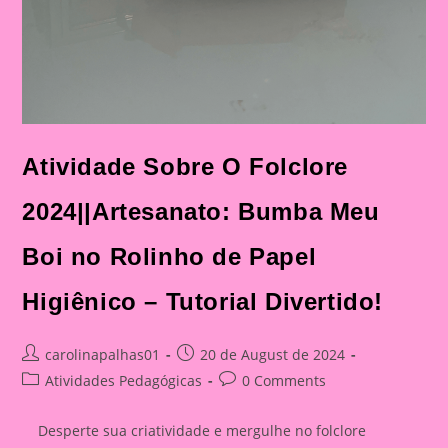
Atividade Sobre O Folclore
2024||Artesanato: Bumba Meu
Boi no Rolinho de Papel
Higiênico – Tutorial Divertido!
Post
Post
carolinapalhas01
20 de August de 2024
author:
published:
Post
Post
Atividades Pedagógicas
0 Comments
category:
comments:
Desperte sua criatividade e mergulhe no folclore