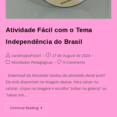
Atividade Fácil com o Tema
Independência do Brasil
Post
Post
carolinapalhas01
27 de August de 2024
author:
published:
Post
Post
Atividades Pedagógicas
0 Comments
category:
comments:
Download da Atividade Gostou da atividade deste post?
Ela está disponível na imagem abaixo. Para salvar no
celular, clique na imagem e escolha “salvar na galeria” ou
“salvar em…
Atividade
Continue Reading
Fácil
Com