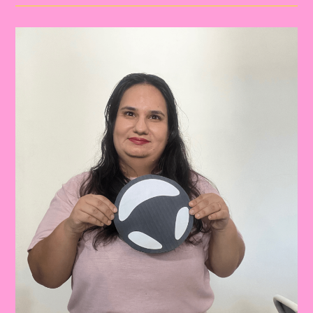
Folclore
2024||Aprenda
A
Fazer
Um
Bumba
Meu
Boi
Que
Fica
Em
Pé:
Artesanato
Criativo
E
Divertido