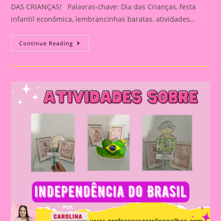
DAS CRIANÇAS! Palavras-chave: Dia das Crianças, festa
infantil econômica, lembrancinhas baratas, atividades…
FESTA
Continue Reading
INCRÍVEL
SEM
GASTAR
MUITO:
7
DIAS
DE
ATIVIDADES
LÚDICAS
E
LEMBRANCINHAS
DIY
PARA
O
DIA
DAS
CRIANÇAS!