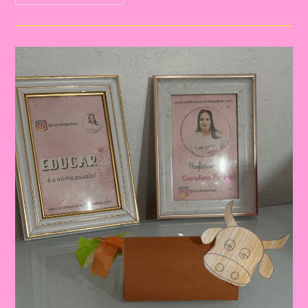
Sobre
O
Folclore
2024||Aprenda
A
Fazer
Um
Dado