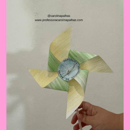
Mágico
Com
Iara
E
O
Boto
Cor-
De-
Rosa:
Tutorial
De
Artesanato
Temático