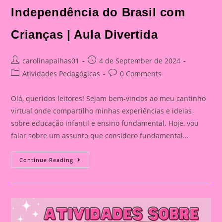
Independência do Brasil com
Crianças | Aula Divertida
Post
Post
carolinapalhas01
4 de September de 2024
author:
published:
Post
Post
Atividades Pedagógicas
0 Comments
category:
comments:
Olá, queridos leitores! Sejam bem-vindos ao meu cantinho
virtual onde compartilho minhas experiências e ideias
sobre educação infantil e ensino fundamental. Hoje, vou
falar sobre um assunto que considero fundamental…
Atividades
Continue Reading
Para
Trabalhar
A
Independência
Do
Brasil
Com
Crianças