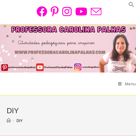
Skip
to
content
Menu
DIY
>
DIY