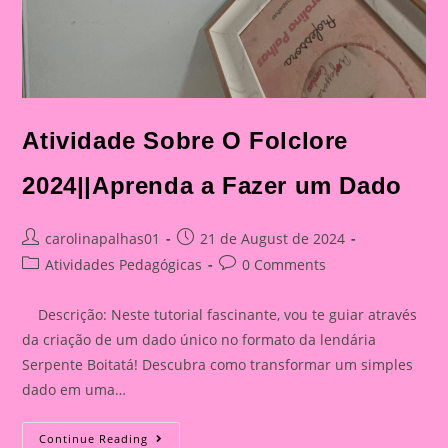
Atividade Sobre O Folclore
2024||Aprenda a Fazer um Dado
Post
Post
carolinapalhas01
21 de August de 2024
author:
published:
Post
Post
Atividades Pedagógicas
0 Comments
category:
comments:
Descrição: Neste tutorial fascinante, vou te guiar através
da criação de um dado único no formato da lendária
Serpente Boitatá! Descubra como transformar um simples
dado em uma…
Atividade
Continue Reading