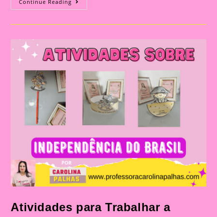
Atividades
Continue Reading
Criativas
Para
Celebrar
O
Dia
Da
Independência
Com
Crianças:
Guia
De
Dicas
Únicas
Atividades para Trabalhar a