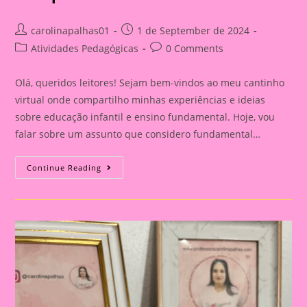
Post
Post
carolinapalhas01
1 de September de 2024
author:
published:
Post
Post
Atividades Pedagógicas
0 Comments
category:
comments:
Olá, queridos leitores! Sejam bem-vindos ao meu cantinho
virtual onde compartilho minhas experiências e ideias
sobre educação infantil e ensino fundamental. Hoje, vou
falar sobre um assunto que considero fundamental…
Atividade
Continue Reading
Fácil
Com
O
Tema
Independência
Do
Brasil