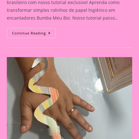
brasileiro com nosso tutorial exclusivo! Aprenda como
transformar simples rolinhos de papel higiênico em
encantadores Bumba Meu Boi. Nosso tutorial passo…
Atividade
Continue Reading
Sobre
O
Folclore
2024||Artesanato:
Bumba
Meu
Boi
No
Rolinho
De
Papel
Higiênico
–
Tutorial
Divertido!