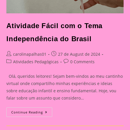
Atividade Fácil com o Tema
Independência do Brasil
Post
Post
carolinapalhas01
27 de August de 2024
author:
published:
Post
Post
Atividades Pedagógicas
0 Comments
category:
comments:
Olá, queridos leitores! Sejam bem-vindos ao meu cantinho
virtual onde compartilho minhas experiências e ideias
sobre educação infantil e ensino fundamental. Hoje, vou
falar sobre um assunto que considero…
Atividade
Continue Reading
Fácil
Com
O
Tema