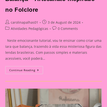
no Folclore
Post
Post
carolinapalhas01
3 de August de 2024
author:
published:
Post
Post
Atividades Pedagógicas
0 Comments
category:
comments:
Neste emocionante tutorial, vou te ensinar como criar uma
Iara que balança, trazendo à vida essa misteriosa figura das
lendas brasileiras. Com passos simples e materiais
acessíveis, você poderá…
Tutorial:
Continue Reading
Faça
Uma
Iara
Que
Balança
–
Artesanato
Inspirado
No
Folclore