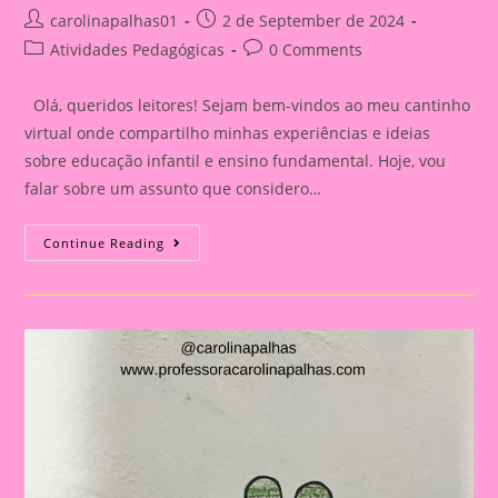
Post
Post
carolinapalhas01
2 de September de 2024
author:
published:
Post
Post
Atividades Pedagógicas
0 Comments
category:
comments:
Olá, queridos leitores! Sejam bem-vindos ao meu cantinho
virtual onde compartilho minhas experiências e ideias
sobre educação infantil e ensino fundamental. Hoje, vou
falar sobre um assunto que considero…
Atividade
Continue Reading
Fácil
Com
O
Tema
Independência
Do
Brasil