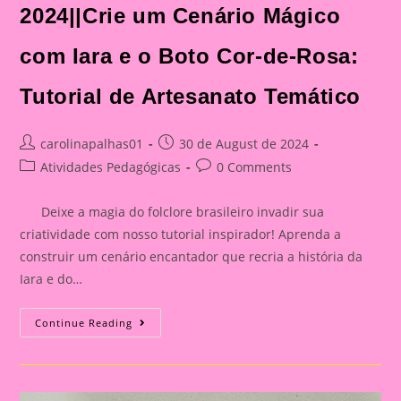
2024||Crie um Cenário Mágico
com Iara e o Boto Cor-de-Rosa:
Tutorial de Artesanato Temático
Post
Post
carolinapalhas01
30 de August de 2024
author:
published:
Post
Post
Atividades Pedagógicas
0 Comments
category:
comments:
Deixe a magia do folclore brasileiro invadir sua
criatividade com nosso tutorial inspirador! Aprenda a
construir um cenário encantador que recria a história da
Iara e do…
Atividade
Continue Reading
Sobre
O
Folclore
2024||Crie
Um
Cenário