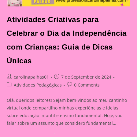
Atividades Criativas para
Celebrar o Dia da Independência
com Crianças: Guia de Dicas
Únicas
Post
Post
carolinapalhas01
7 de September de 2024
author:
published:
Post
Post
Atividades Pedagógicas
0 Comments
category:
comments:
Olá, queridos leitores! Sejam bem-vindos ao meu cantinho
virtual onde compartilho minhas experiências e ideias
sobre educação infantil e ensino fundamental. Hoje, vou
falar sobre um assunto que considero fundamental…