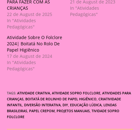
PARA FAZER COM AS
21 de August de 2023
CRIANÇAS
In "Atividades
22 de August de 2025
Pedagógicas"
In "Atividades
Pedagógicas"
Atividade Sobre O Folclore
2024| Boitatá No Rolo De
Papel Higiênico
17 de August de 2024
In "Atividades
Pedagógicas"
TAGS:
ATIVIDADE CRIATIVA
,
ATIVIDADE SOPRO FOLCLORE
,
ATIVIDADES PARA
CRIANÇAS
,
BOITATÁ DE ROLINHO DE PAPEL HIGIÊNICO
,
CRIATIVIDADE
INFANTIL
,
DIVERSÃO INTERATIVA
,
DIY
,
EDUCAÇÃO LÚDICA
,
LENDAS
BRASILEIRAS
,
PAPEL CREPOM
,
PROJETOS MANUAIS
,
TIVIDADE SOPRO
FOLCLORE