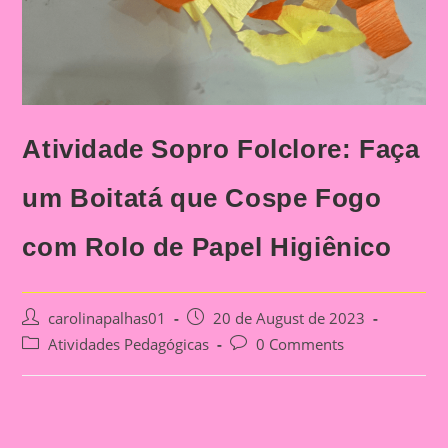
Atividade Sopro Folclore: Faça
um Boitatá que Cospe Fogo
com Rolo de Papel Higiênico
Post
Post
carolinapalhas01
20 de August de 2023
author:
published:
Post
Post
Atividades Pedagógicas
0 Comments
category:
comments: