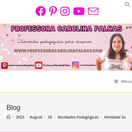
Skip
to
content
Menu
Blog
>
2023
>
August
>
20
>
Atividades Pedagógicas
>
Atividade Sopro