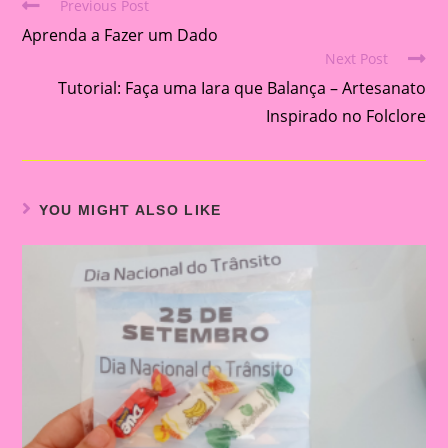
Previous Post
Read
Aprenda a Fazer um Dado
more
Next Post
articles
Tutorial: Faça uma Iara que Balança – Artesanato
Inspirado no Folclore
YOU MIGHT ALSO LIKE