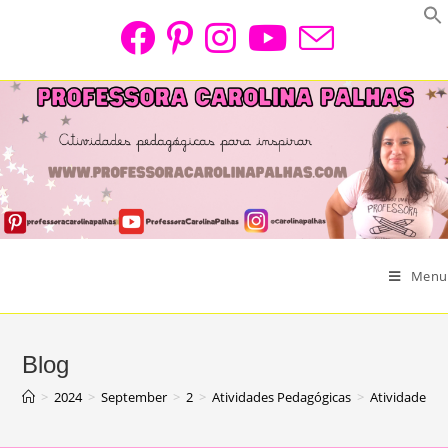
Skip
to
content
Menu
Blog
>
2024
>
September
>
2
>
Atividades Pedagógicas
>
Atividade Fá