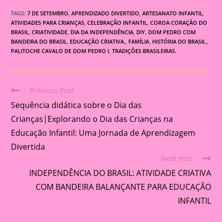
TAGS:
7 DE SETEMBRO
,
APRENDIZADO DIVERTIDO
,
ARTESANATO INFANTIL
,
ATIVIDADES PARA CRIANÇAS
,
CELEBRAÇÃO INFANTIL
,
COROA CORAÇÃO DO
BRASIL
,
CRIATIVIDADE
,
DIA DA INDEPENDÊNCIA
,
DIY
,
DOM PEDRO COM
BANDEIRA DO BRASIL
,
EDUCAÇÃO CRIATIVA.
,
FAMÍLIA
,
HISTÓRIA DO BRASIL.
,
PALITOCHE CAVALO DE DOM PEDRO I
,
TRADIÇÕES BRASILEIRAS.
Previous Post
Read
Sequência didática sobre o Dia das
more
articles
Crianças|Explorando o Dia das Crianças na
Educação Infantil: Uma Jornada de Aprendizagem
Divertida
Next Post
INDEPENDÊNCIA DO BRASIL: ATIVIDADE CRIATIVA
COM BANDEIRA BALANÇANTE PARA EDUCAÇÃO
INFANTIL