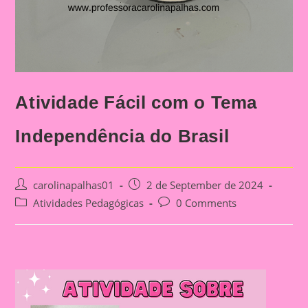
Atividade Fácil com o Tema
Independência do Brasil
Post
Post
carolinapalhas01
2 de September de 2024
author:
published:
Post
Post
Atividades Pedagógicas
0 Comments
category:
comments: