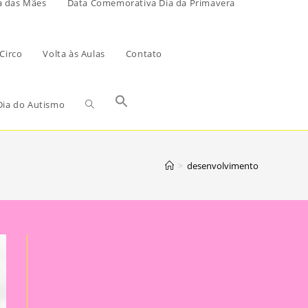
a das Mães
Data Comemorativa Dia da Primavera
Circo
Volta às Aulas
Contato
ia do Autismo
>
desenvolvimento