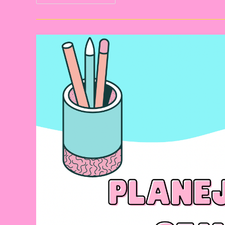
Agora
A
Apostila
Com
20
Dinâmicas
Encantadoras
Para
A
Volta
Às
Aulas