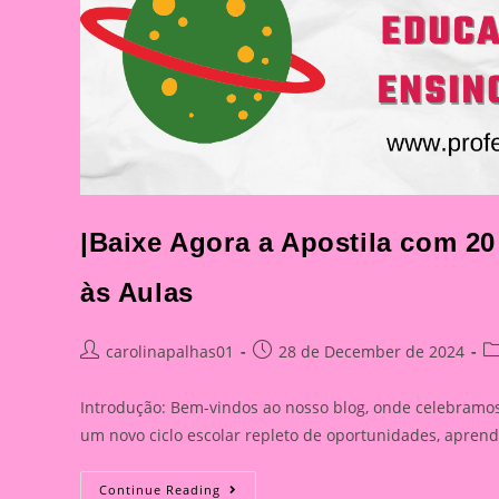
|Baixe Agora a Apostila com 20
às Aulas
Post
Post
Po
carolinapalhas01
28 de December de 2024
author:
published:
ca
Introdução: Bem-vindos ao nosso blog, onde celebramos
um novo ciclo escolar repleto de oportunidades, apren
|Baixe
Continue Reading