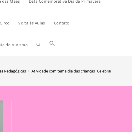
a das Mães
Data Comemorativa Dia da Primavera
Circo
Volta às Aulas
Contato
ia do Autismo
es Pedagógicas
>
Atividade com tema dia das crianças|Celebrando o Dia da