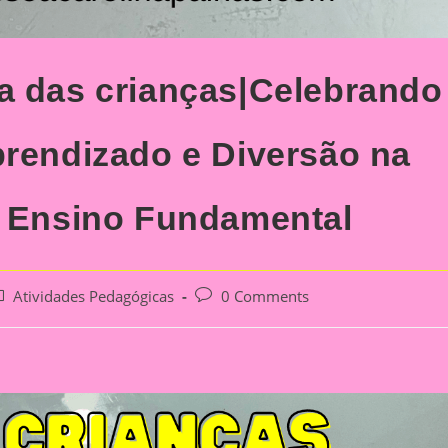
a das crianças|Celebrando
prendizado e Diversão na
o Ensino Fundamental
st
Post
Atividades Pedagógicas
0 Comments
tegory:
comments: