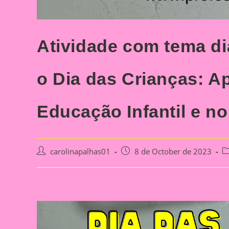
Atividade com tema di
o Dia das Crianças: A
Educação Infantil e n
Post
Post
Po
carolinapalhas01
8 de October de 2023
author:
published:
ca