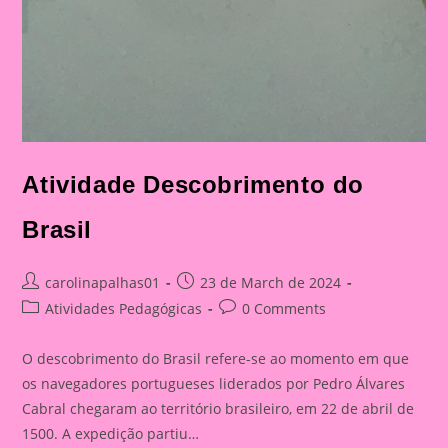
Atividade Descobrimento do
Brasil
Post
Post
carolinapalhas01
23 de March de 2024
author:
published:
Post
Post
Atividades Pedagógicas
0 Comments
category:
comments:
O descobrimento do Brasil refere-se ao momento em que
os navegadores portugueses liderados por Pedro Álvares
Cabral chegaram ao território brasileiro, em 22 de abril de
1500. A expedição partiu…