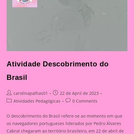
Atividade Descobrimento do
Brasil
Post
Post
carolinapalhas01
22 de April de 2023
author:
published:
Post
Post
Atividades Pedagógicas
0 Comments
category:
comments:
O descobrimento do Brasil refere-se ao momento em que
os navegadores portugueses liderados por Pedro Álvares
Cabral chegaram ao território brasileiro, em 22 de abril de