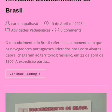
Brasil
Post
Post
carolinapalhas01
13 de April de 2023
author:
published:
Post
Post
Atividades Pedagógicas
0 Comments
category:
comments:
O descobrimento do Brasil refere-se ao momento em que
os navegadores portugueses liderados por Pedro Álvares
Cabral chegaram ao território brasileiro, em 22 de abril de
1500. A expedição partiu…
Atividade
Continue Reading
Descobrimento
Do
Brasil