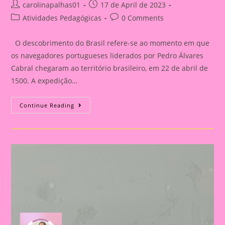
Post
Post
carolinapalhas01
17 de April de 2023
author:
published:
Post
Post
Atividades Pedagógicas
0 Comments
category:
comments:
O descobrimento do Brasil refere-se ao momento em que
os navegadores portugueses liderados por Pedro Álvares
Cabral chegaram ao território brasileiro, em 22 de abril de
1500. A expedição…
História
Continue Reading
Em
Cartaz
Sobre
O
Descobrimento
Do
Brasil|
A
Grande
Expedição
Que
Descobriu
O
Brasil