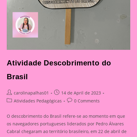
Atividade Descobrimento do
Brasil
Post
Post
carolinapalhas01
14 de April de 2023
author:
published:
Post
Post
Atividades Pedagógicas
0 Comments
category:
comments:
O descobrimento do Brasil refere-se ao momento em que
os navegadores portugueses liderados por Pedro Álvares
Cabral chegaram ao território brasileiro, em 22 de abril de