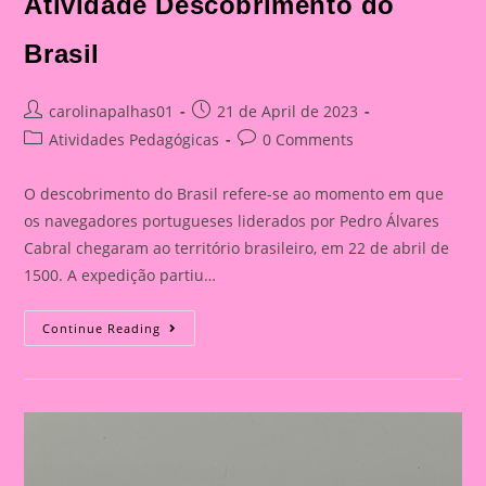
Atividade Descobrimento do
Brasil
Post
Post
carolinapalhas01
21 de April de 2023
author:
published:
Post
Post
Atividades Pedagógicas
0 Comments
category:
comments:
O descobrimento do Brasil refere-se ao momento em que
os navegadores portugueses liderados por Pedro Álvares
Cabral chegaram ao território brasileiro, em 22 de abril de
1500. A expedição partiu…
Atividade
Continue Reading
Descobrimento
Do
Brasil