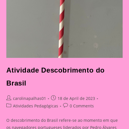
Atividade Descobrimento do
Brasil
Post
Post
carolinapalhas01
18 de April de 2023
author:
published:
Post
Post
Atividades Pedagógicas
0 Comments
category:
comments:
O descobrimento do Brasil refere-se ao momento em que
os navegadores portugueses liderados por Pedro Álvares