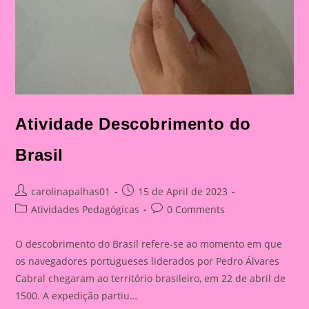
Atividade Descobrimento do
Brasil
Post
Post
carolinapalhas01
15 de April de 2023
author:
published:
Post
Post
Atividades Pedagógicas
0 Comments
category:
comments:
O descobrimento do Brasil refere-se ao momento em que
os navegadores portugueses liderados por Pedro Álvares
Cabral chegaram ao território brasileiro, em 22 de abril de
1500. A expedição partiu…