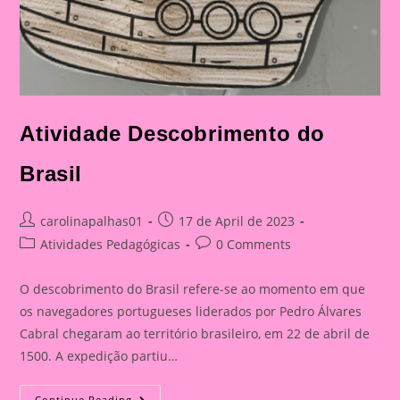
Atividade Descobrimento do
Brasil
Post
Post
carolinapalhas01
17 de April de 2023
author:
published:
Post
Post
Atividades Pedagógicas
0 Comments
category:
comments:
O descobrimento do Brasil refere-se ao momento em que
os navegadores portugueses liderados por Pedro Álvares
Cabral chegaram ao território brasileiro, em 22 de abril de
1500. A expedição partiu…
Atividade
Continue Reading