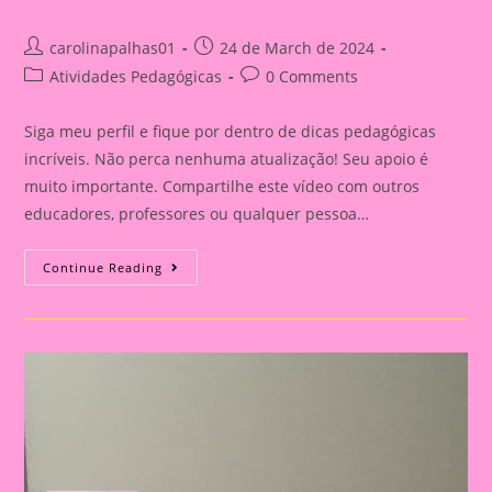
Post
Post
carolinapalhas01
24 de March de 2024
author:
published:
Post
Post
Atividades Pedagógicas
0 Comments
category:
comments:
Siga meu perfil e fique por dentro de dicas pedagógicas
incríveis. Não perca nenhuma atualização! Seu apoio é
muito importante. Compartilhe este vídeo com outros
educadores, professores ou qualquer pessoa…
Atividade
Continue Reading
Descobrimento
Do
Brasil