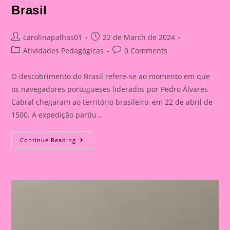
Brasil
Post
Post
carolinapalhas01
22 de March de 2024
author:
published:
Post
Post
Atividades Pedagógicas
0 Comments
category:
comments:
O descobrimento do Brasil refere-se ao momento em que
os navegadores portugueses liderados por Pedro Álvares
Cabral chegaram ao território brasileiro, em 22 de abril de
1500. A expedição partiu…
Atividade
Continue Reading
Descobrimento
Do
Brasil