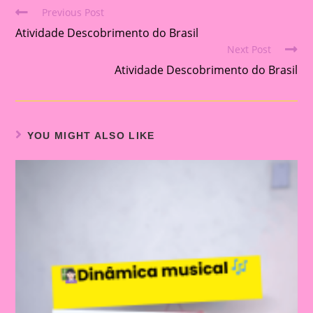
Previous Post
Read
Atividade Descobrimento do Brasil
more
Next Post
articles
Atividade Descobrimento do Brasil
YOU MIGHT ALSO LIKE