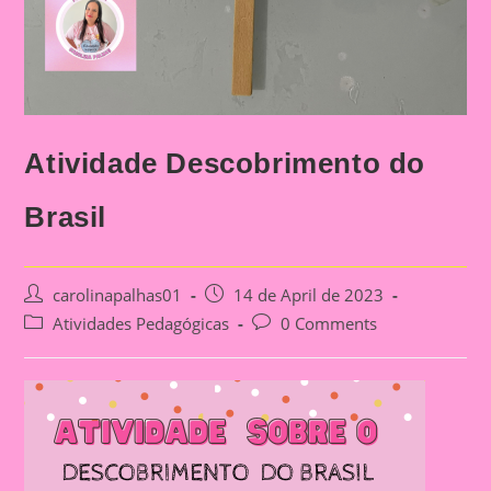
Atividade Descobrimento do
Brasil
Post
Post
carolinapalhas01
14 de April de 2023
author:
published:
Post
Post
Atividades Pedagógicas
0 Comments
category:
comments: