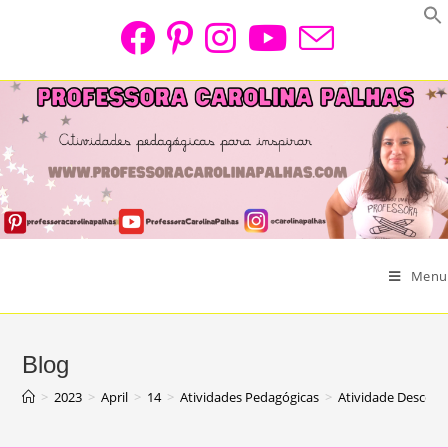
Skip
to
content
Menu
Blog
>
2023
>
April
>
14
>
Atividades Pedagógicas
>
Atividade Descobr