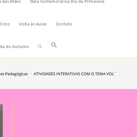
a das Mães
Data Comemorativa Dia da Primavera
Circo
Volta às Aulas
Contato
ia do Autismo
des Pedagógicas
>
ATIVIDADES INTERATIVAS COM O TEMA VOLTA ÀS AULA