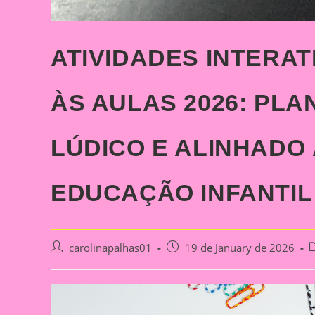
ATIVIDADES INTERAT
ÀS AULAS 2026: PL
LÚDICO E ALINHADO
EDUCAÇÃO INFANTIL
Post
Post
P
carolinapalhas01
19 de January de 2026
author:
published:
c