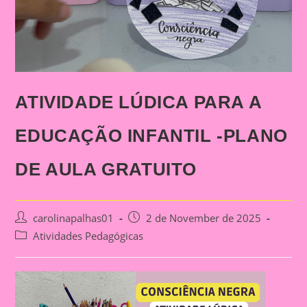
ATIVIDADE LÚDICA PARA A
EDUCAÇÃO INFANTIL -PLANO
DE AULA GRATUITO
Post
Post
carolinapalhas01
2 de November de 2025
author:
published:
Post
Atividades Pedagógicas
category: