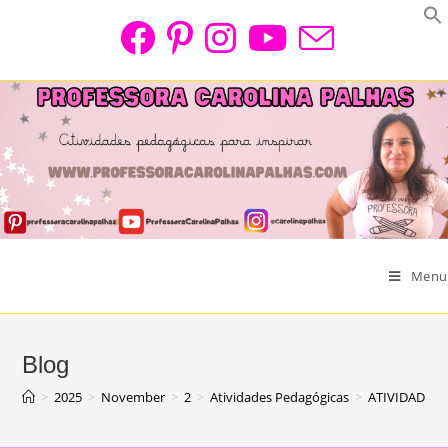
Skip
to
content
Menu
Blog
>
2025
>
November
>
2
>
Atividades Pedagógicas
>
ATIVIDADE L