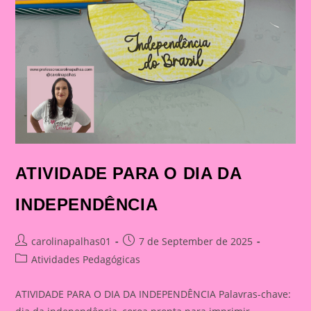
ATIVIDADE PARA O DIA DA
INDEPENDÊNCIA
Post
Post
carolinapalhas01
7 de September de 2025
author:
published:
Post
Atividades Pedagógicas
category:
ATIVIDADE PARA O DIA DA INDEPENDÊNCIA Palavras-chave: