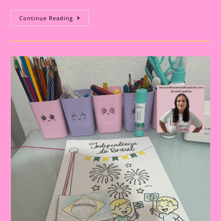
ATIVIDADE
Continue Reading
PARA
O
DIA
DA
INDEPENDÊNCIA:PALITOCHE
PARA
IMPRIMIR