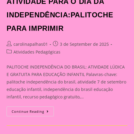
ATIVIDADE PARA O DIA DA
INDEPENDÊNCIA:PALITOCHE
PARA IMPRIMIR
Post
Post
carolinapalhas01
3 de September de 2025
author:
published:
Post
Atividades Pedagógicas
category:
PALITOCHE INDEPENDÊNCIA DO BRASIL: ATIVIDADE LÚDICA
E GRATUITA PARA EDUCAÇÃO INFANTIL Palavras-chave:
palitoche independência do brasil, atividade 7 de setembro
educação infantil, independência do brasil educação
infantil, recurso pedagógico gratuito,…
ATIVIDADE
Continue Reading
PARA
O
DIA
DA
INDEPENDÊNCIA:PALITOCHE