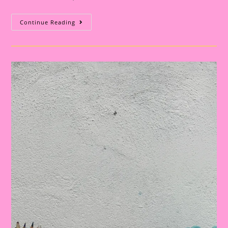
ATIVIDADE
Continue Reading
PARA
O
DIA
DA
INDEPENDÊNCIA:
COROA
PRONTA
PARA
IMPRIMIR
E
TRABALHAR
COM
AS
CRIANÇAS