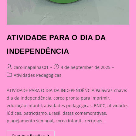
ATIVIDADE PARA O DIA DA
INDEPENDÊNCIA
Post
Post
carolinapalhas01
4 de September de 2025
author:
published:
Post
Atividades Pedagógicas
category:
ATIVIDADE PARA O DIA DA INDEPENDÊNCIA Palavras-chave:
dia da independência, coroa pronta para imprimir,
educação infantil, atividades pedagógicas, BNCC, atividades
lúdicas, patriotismo, Brasil, datas comemorativas,
planejamento semanal, coroa infantil, recursos…
ATIVIDADE
Continue Reading