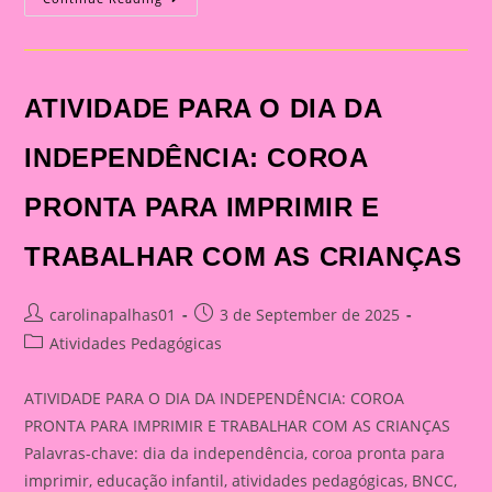
PARA
O
DIA
DA
INDEPENDÊNCIA
ATIVIDADE PARA O DIA DA
INDEPENDÊNCIA: COROA
PRONTA PARA IMPRIMIR E
TRABALHAR COM AS CRIANÇAS
Post
Post
carolinapalhas01
3 de September de 2025
author:
published:
Post
Atividades Pedagógicas
category:
ATIVIDADE PARA O DIA DA INDEPENDÊNCIA: COROA
PRONTA PARA IMPRIMIR E TRABALHAR COM AS CRIANÇAS
Palavras-chave: dia da independência, coroa pronta para
imprimir, educação infantil, atividades pedagógicas, BNCC,