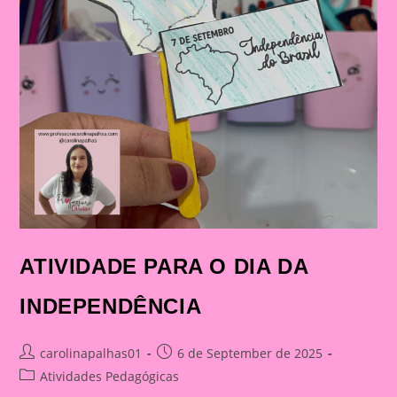
ATIVIDADE PARA O DIA DA
INDEPENDÊNCIA
Post
Post
carolinapalhas01
6 de September de 2025
author:
published:
Post
Atividades Pedagógicas
category: