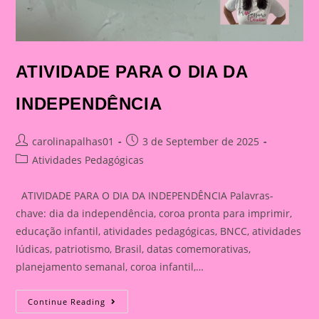
ATIVIDADE PARA O DIA DA
INDEPENDÊNCIA
Post
Post
carolinapalhas01
3 de September de 2025
author:
published:
Post
Atividades Pedagógicas
category:
ATIVIDADE PARA O DIA DA INDEPENDÊNCIA Palavras-
chave: dia da independência, coroa pronta para imprimir,
educação infantil, atividades pedagógicas, BNCC, atividades
lúdicas, patriotismo, Brasil, datas comemorativas,
planejamento semanal, coroa infantil,…
ATIVIDADE
Continue Reading
PARA