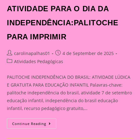
ATIVIDADE PARA O DIA DA
INDEPENDÊNCIA:PALITOCHE
PARA IMPRIMIR
Post
Post
carolinapalhas01
4 de September de 2025
author:
published:
Post
Atividades Pedagógicas
category:
PALITOCHE INDEPENDÊNCIA DO BRASIL: ATIVIDADE LÚDICA
E GRATUITA PARA EDUCAÇÃO INFANTIL Palavras-chave:
palitoche independência do brasil, atividade 7 de setembro
educação infantil, independência do brasil educação
infantil, recurso pedagógico gratuito,…
ATIVIDADE
Continue Reading
PARA
O
DIA