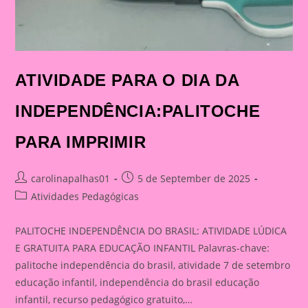
ATIVIDADE PARA O DIA DA
INDEPENDÊNCIA:PALITOCHE
PARA IMPRIMIR
Post
Post
carolinapalhas01
5 de September de 2025
author:
published:
Post
Atividades Pedagógicas
category:
PALITOCHE INDEPENDÊNCIA DO BRASIL: ATIVIDADE LÚDICA
E GRATUITA PARA EDUCAÇÃO INFANTIL Palavras-chave:
palitoche independência do brasil, atividade 7 de setembro
educação infantil, independência do brasil educação
infantil, recurso pedagógico gratuito,…