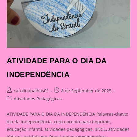
ATIVIDADE PARA O DIA DA
INDEPENDÊNCIA
Post
Post
carolinapalhas01
8 de September de 2025
author:
published:
Post
Atividades Pedagógicas
category:
ATIVIDADE PARA O DIA DA INDEPENDÊNCIA Palavras-chave:
dia da independência, coroa pronta para imprimir,
educação infantil, atividades pedagógicas, BNCC, atividades
lúdicas, patriotismo, Brasil, datas comemorativas,