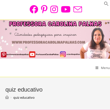
Skip
to
content
Menu
quiz educativo
>
quiz educativo