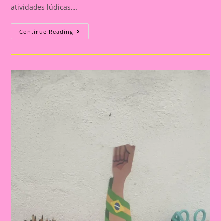
atividades lúdicas,…
ATIVIDADE
Continue Reading
PARA
O
DIA
DA
INDEPENDÊNCIA:
COROA
PRONTA
PARA
IMPRIMIR
E
TRABALHAR
COM
AS
CRIANÇAS