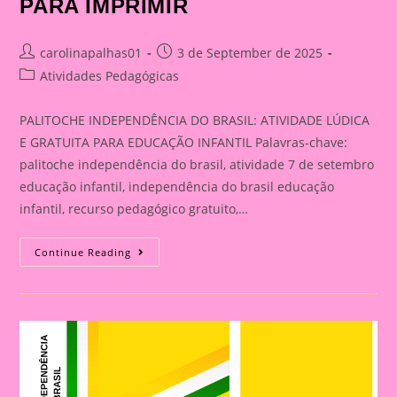
PARA IMPRIMIR
Post
Post
carolinapalhas01
3 de September de 2025
author:
published:
Post
Atividades Pedagógicas
category:
PALITOCHE INDEPENDÊNCIA DO BRASIL: ATIVIDADE LÚDICA
E GRATUITA PARA EDUCAÇÃO INFANTIL Palavras-chave:
palitoche independência do brasil, atividade 7 de setembro
educação infantil, independência do brasil educação
infantil, recurso pedagógico gratuito,…
ATIVIDADE
Continue Reading
PARA
O
DIA
DA
INDEPENDÊNCIA:PALITOCHE
PARA
IMPRIMIR