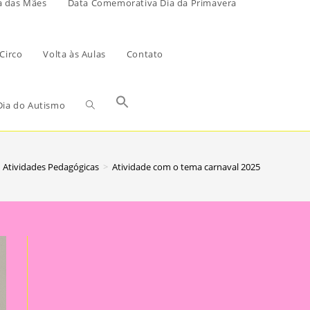
a das Mães
Data Comemorativa Dia da Primavera
Circo
Volta às Aulas
Contato
ia do Autismo
Atividades Pedagógicas
>
Atividade com o tema carnaval 2025