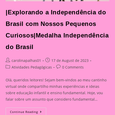
|Explorando a Independência do
Brasil com Nossos Pequenos
Curiosos|Medalha Independência
do Brasil
Post
Post
carolinapalhas01
17 de August de 2023
author:
published:
Post
Post
Atividades Pedagógicas
0 Comments
category:
comments:
Olá, queridos leitores! Sejam bem-vindos ao meu cantinho
virtual onde compartilho minhas experiências e ideias
sobre educação infantil e ensino fundamental. Hoje, vou
falar sobre um assunto que considero fundamental…
|Explorando
Continue Reading