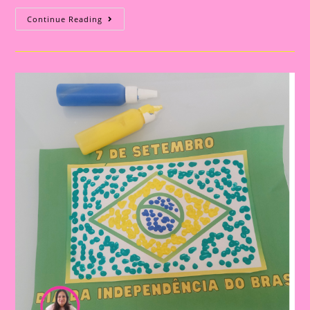
Explorando
Continue Reading
A
Independência
Do
Brasil
Com
Nossos
Pequenos
Curiosos|Atividade
Dia
Da
Independência
Do
Brasil|Chocalho
Da
Independência