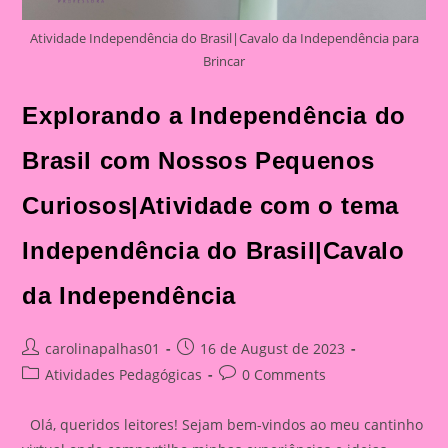
Atividade Independência do Brasil|Cavalo da Independência para
Brincar
Explorando a Independência do
Brasil com Nossos Pequenos
Curiosos|Atividade com o tema
Independência do Brasil|Cavalo
da Independência
Post
Post
carolinapalhas01
16 de August de 2023
author:
published:
Post
Post
Atividades Pedagógicas
0 Comments
category:
comments:
Olá, queridos leitores! Sejam bem-vindos ao meu cantinho