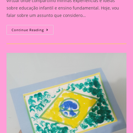
virtual onde compartilho minhas experiências e ideias
sobre educação infantil e ensino fundamental. Hoje, vou
falar sobre um assunto que considero…
Explorando
Continue Reading
A
Independência
Do
Brasil
Com
Nossos
Pequenos
Curiosos|Atividade
Com
O
Tema
Independência
Do
Brasil|Cavalo
Da
Independência