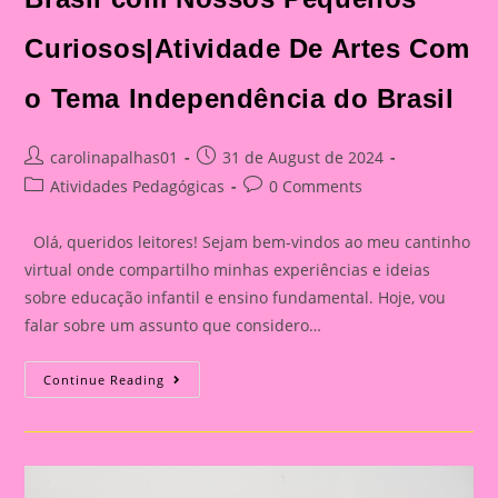
Curiosos|Atividade De Artes Com
o Tema Independência do Brasil
Post
Post
carolinapalhas01
31 de August de 2024
author:
published:
Post
Post
Atividades Pedagógicas
0 Comments
category:
comments:
Olá, queridos leitores! Sejam bem-vindos ao meu cantinho
virtual onde compartilho minhas experiências e ideias
sobre educação infantil e ensino fundamental. Hoje, vou
falar sobre um assunto que considero…
Explorando
Continue Reading
A
Independência
Do
Brasil
Com
Nossos
Pequenos