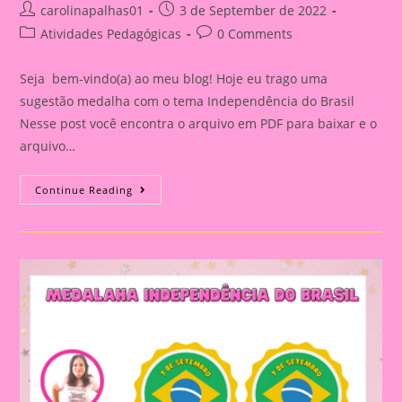
Post
Post
carolinapalhas01
3 de September de 2022
author:
published:
Post
Post
Atividades Pedagógicas
0 Comments
category:
comments:
Seja bem-vindo(a) ao meu blog! Hoje eu trago uma
sugestão medalha com o tema Independência do Brasil
Nesse post você encontra o arquivo em PDF para baixar e o
arquivo…
Atividade
Continue Reading
Com
O
Tema
Independência
Do
Brasil|Cavalo
Da
Independência