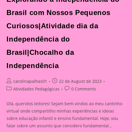
Brasil com Nossos Pequenos
Curiosos|Atividade dia da
Independência do
Brasil|Chocalho da
Independência
Post
Post
carolinapalhas01
22 de August de 2023
author:
published:
Post
Post
Atividades Pedagógicas
0 Comments
category:
comments:
Olá, queridos leitores! Sejam bem-vindos ao meu cantinho
virtual onde compartilho minhas experiências e ideias
sobre educação infantil e ensino fundamental. Hoje, vou
falar sobre um assunto que considero fundamental…