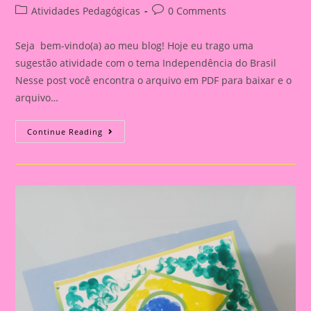
author:
published:
Post
Post
Atividades Pedagógicas
0 Comments
category:
comments:
Seja bem-vindo(a) ao meu blog! Hoje eu trago uma
sugestão atividade com o tema Independência do Brasil
Nesse post você encontra o arquivo em PDF para baixar e o
arquivo…
Atividade
Continue Reading
De
Artes
Com
O
Tema
Independência
Do
Brasil