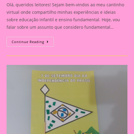
Olá, queridos leitores! Sejam bem-vindos ao meu cantinho
virtual onde compartilho minhas experiências e ideias
sobre educação infantil e ensino fundamental. Hoje, vou
falar sobre um assunto que considero fundamental…
Explorando
Continue Reading
A
Independência
Do
Brasil
Com
Nossos
Pequenos
Curiosos|Atividade
Dia
Da
Independência
Do
Brasil|Chocalho
Da
Independência