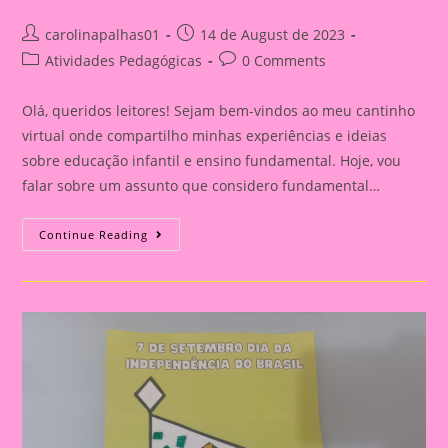
Post
Post
carolinapalhas01
14 de August de 2023
author:
published:
Post
Post
Atividades Pedagógicas
0 Comments
category:
comments:
Olá, queridos leitores! Sejam bem-vindos ao meu cantinho
virtual onde compartilho minhas experiências e ideias
sobre educação infantil e ensino fundamental. Hoje, vou
falar sobre um assunto que considero fundamental…
Explorando
Continue Reading
A
Independência
Do
Brasil
Com
Nossos
Pequenos
Curiosos|Atividade
De
Artes
Com
O
Tema
Independência
Do