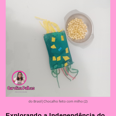
Curiosos|Atividade
De
Artes
Com
O
Tema
Independência
Do
Brasil
do Brasil|Chocalho feito com milho (2)
Explorando a Independência do