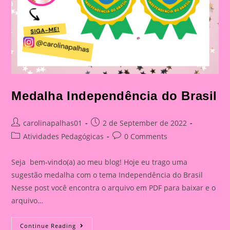
Medalha Independência do Brasil
Post
Post
carolinapalhas01
2 de September de 2022
author:
published:
Post
Post
Atividades Pedagógicas
0 Comments
category:
comments:
Seja bem-vindo(a) ao meu blog! Hoje eu trago uma
sugestão medalha com o tema Independência do Brasil
Nesse post você encontra o arquivo em PDF para baixar e o
arquivo…
Medalha
Continue Reading