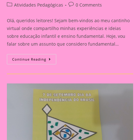
author:
published:
Post
Post
Atividades Pedagógicas
0 Comments
category:
comments:
Olá, queridos leitores! Sejam bem-vindos ao meu cantinho
virtual onde compartilho minhas experiências e ideias
sobre educação infantil e ensino fundamental. Hoje, vou
falar sobre um assunto que considero fundamental…
Explorando
Continue Reading
A
Independência
Do
Brasil
Com
Nossos
Pequenos
Curiosos|Atividade
Utilizando
Pintura
A
Dedo
Para
A
Independência
Do
Brasil