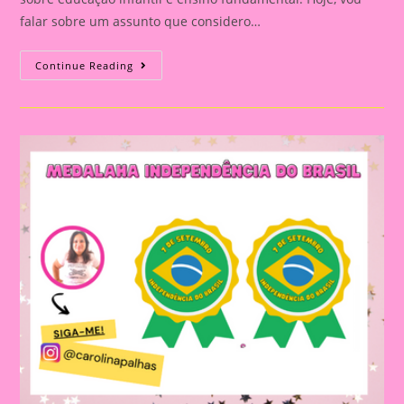
falar sobre um assunto que considero…
Explorando
Continue Reading
A
Independência
Do
Brasil
Com
Nossos
Pequenos
Curiosos|Atividade
De
Artes
Com
O
Tema
Independência
Do
Brasil