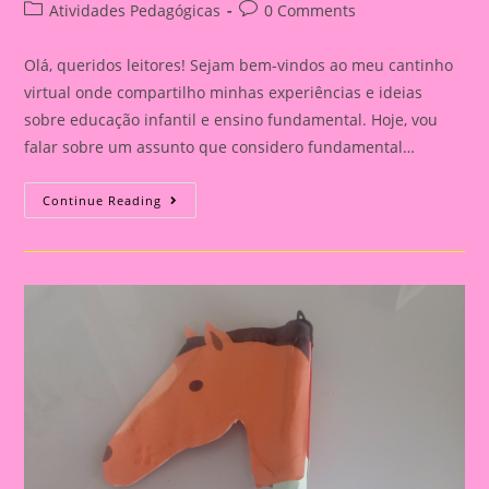
author:
published:
Post
Post
Atividades Pedagógicas
0 Comments
category:
comments:
Olá, queridos leitores! Sejam bem-vindos ao meu cantinho
virtual onde compartilho minhas experiências e ideias
sobre educação infantil e ensino fundamental. Hoje, vou
falar sobre um assunto que considero fundamental…
Explorando
Continue Reading
A
Independência
Do
Brasil
Com
Nossos
Pequenos
Curiosos|Atividade
De
Artes
Com
O
Tema
Independência
Do
Brasil