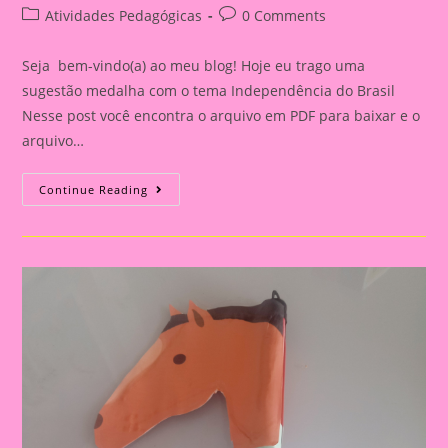
author:
published:
Post
Post
Atividades Pedagógicas
0 Comments
category:
comments:
Seja bem-vindo(a) ao meu blog! Hoje eu trago uma
sugestão medalha com o tema Independência do Brasil
Nesse post você encontra o arquivo em PDF para baixar e o
arquivo…
Atividade
Continue Reading
Utilizando
Pintura
A
Dedo
Para
A
Independência
Do
Brasil