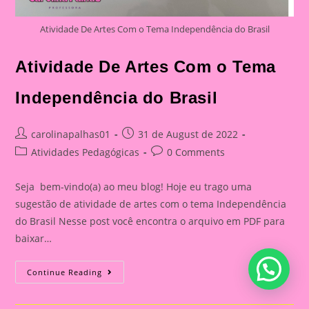
Atividade De Artes Com o Tema Independência do Brasil
Atividade De Artes Com o Tema
Independência do Brasil
Post
Post
carolinapalhas01
31 de August de 2022
author:
published:
Post
Post
Atividades Pedagógicas
0 Comments
category:
comments:
Seja bem-vindo(a) ao meu blog! Hoje eu trago uma
sugestão de atividade de artes com o tema Independência
do Brasil Nesse post você encontra o arquivo em PDF para
baixar…
Atividade
Continue Reading
De
Artes
Com