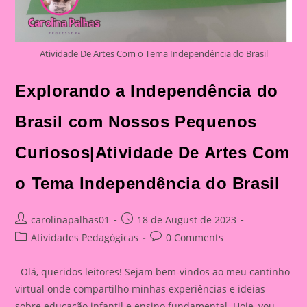
Atividade De Artes Com o Tema Independência do Brasil
Explorando a Independência do
Brasil com Nossos Pequenos
Curiosos|Atividade De Artes Com
o Tema Independência do Brasil
Post
Post
carolinapalhas01
18 de August de 2023
author:
published:
Post
Post
Atividades Pedagógicas
0 Comments
category:
comments:
Olá, queridos leitores! Sejam bem-vindos ao meu cantinho
virtual onde compartilho minhas experiências e ideias
sobre educação infantil e ensino fundamental. Hoje, vou