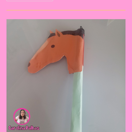
A
Independência
Do
Brasil
Com
Nossos
Pequenos
Curiosos|Medalha
Independência
Do
Brasil