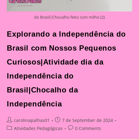
do Brasil|Chocalho feito com milho (2)
Explorando a Independência do
Brasil com Nossos Pequenos
Curiosos|Atividade dia da
Independência do
Brasil|Chocalho da
Independência
Post
Post
carolinapalhas01
7 de September de 2024
author:
published:
Post
Post
Atividades Pedagógicas
0 Comments
category:
comments: