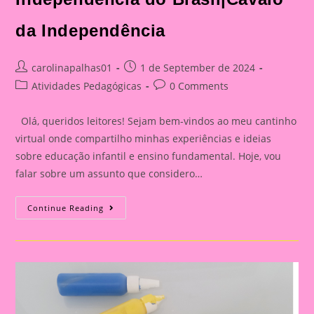
da Independência
Post
Post
carolinapalhas01
1 de September de 2024
author:
published:
Post
Post
Atividades Pedagógicas
0 Comments
category:
comments:
Olá, queridos leitores! Sejam bem-vindos ao meu cantinho
virtual onde compartilho minhas experiências e ideias
sobre educação infantil e ensino fundamental. Hoje, vou
falar sobre um assunto que considero…
Explorando
Continue Reading
A
Independência
Do
Brasil
Com
Nossos
Pequenos
Curiosos|Atividade
Com
O