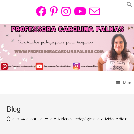
Skip
to
content
Menu
Blog
>
2024
>
April
>
25
>
Atividades Pedagógicas
>
Atividade dia das