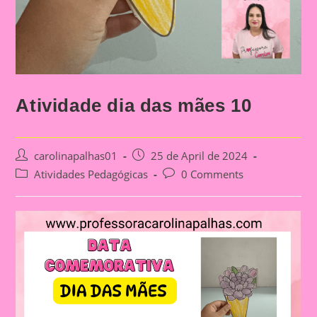
Atividade dia das mães 10
Post
Post
carolinapalhas01
25 de April de 2024
author:
published:
Post
Post
Atividades Pedagógicas
0 Comments
category:
comments: