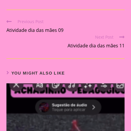
Previous Post
Read
Atividade dia das mães 09
more
Next Post
articles
Atividade dia das mães 11
YOU MIGHT ALSO LIKE