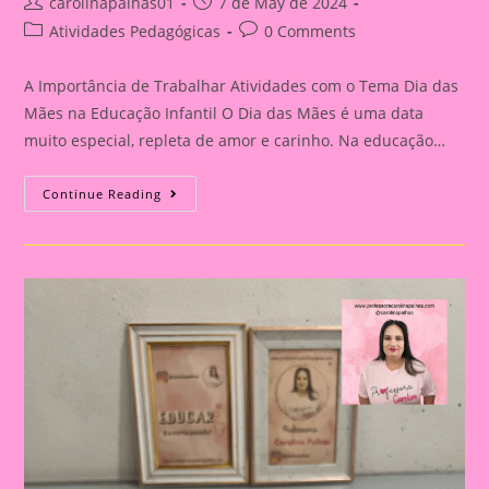
Post
Post
carolinapalhas01
7 de May de 2024
author:
published:
Post
Post
Atividades Pedagógicas
0 Comments
category:
comments:
A Importância de Trabalhar Atividades com o Tema Dia das
Mães na Educação Infantil O Dia das Mães é uma data
muito especial, repleta de amor e carinho. Na educação…
Atividade
Continue Reading
Dia
Das
Mães