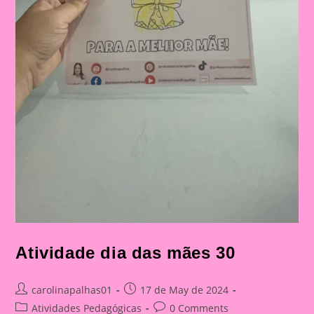
Atividade dia das mães 30
Post
Post
carolinapalhas01
17 de May de 2024
author:
published:
Post
Post
Atividades Pedagógicas
0 Comments