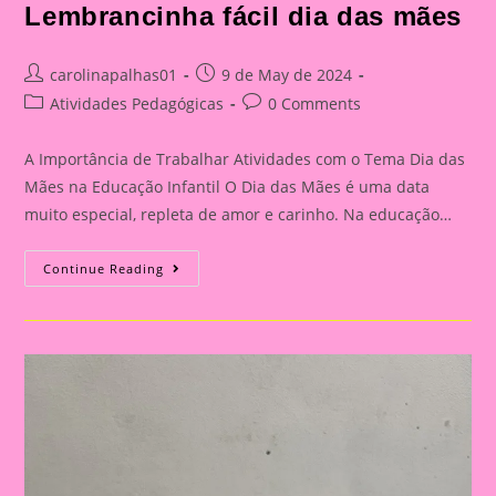
Lembrancinha fácil dia das mães
Post
Post
carolinapalhas01
9 de May de 2024
author:
published:
Post
Post
Atividades Pedagógicas
0 Comments
category:
comments:
A Importância de Trabalhar Atividades com o Tema Dia das
Mães na Educação Infantil O Dia das Mães é uma data
muito especial, repleta de amor e carinho. Na educação…
Lembrancinha
Continue Reading
Fácil
Dia
Das
Mães