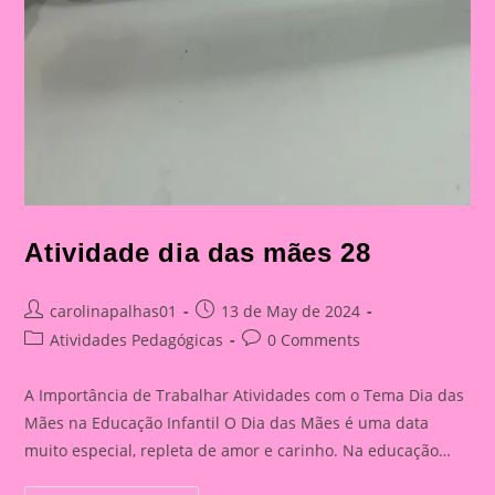
Atividade dia das mães 28
Post
Post
carolinapalhas01
13 de May de 2024
author:
published:
Post
Post
Atividades Pedagógicas
0 Comments
category:
comments:
A Importância de Trabalhar Atividades com o Tema Dia das
Mães na Educação Infantil O Dia das Mães é uma data
muito especial, repleta de amor e carinho. Na educação…