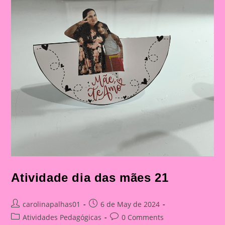
Atividade dia das mães 21
Post
Post
carolinapalhas01
6 de May de 2024
author:
published:
Post
Post
Atividades Pedagógicas
0 Comments