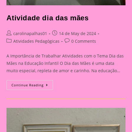
Atividade dia das mães
Post
Post
carolinapalhas01
14 de May de 2024
author:
published:
Post
Post
Atividades Pedagógicas
0 Comments
category:
comments:
A Importância de Trabalhar Atividades com o Tema Dia das
Mães na Educação Infantil O Dia das Mães é uma data
muito especial, repleta de amor e carinho. Na educação…
Atividade
Continue Reading
Dia
Das
Mães