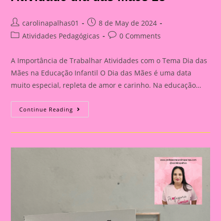
Post
Post
carolinapalhas01
8 de May de 2024
author:
published:
Post
Post
Atividades Pedagógicas
0 Comments
category:
comments:
A Importância de Trabalhar Atividades com o Tema Dia das
Mães na Educação Infantil O Dia das Mães é uma data
muito especial, repleta de amor e carinho. Na educação…
Atividade
Continue Reading
Dia
Das
Mães
23