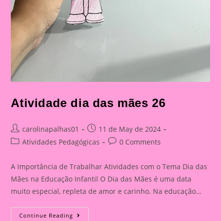
Atividade dia das mães 26
Post
Post
carolinapalhas01
11 de May de 2024
author:
published:
Post
Post
Atividades Pedagógicas
0 Comments
category:
comments:
A Importância de Trabalhar Atividades com o Tema Dia das
Mães na Educação Infantil O Dia das Mães é uma data
muito especial, repleta de amor e carinho. Na educação…
Atividade
Continue Reading