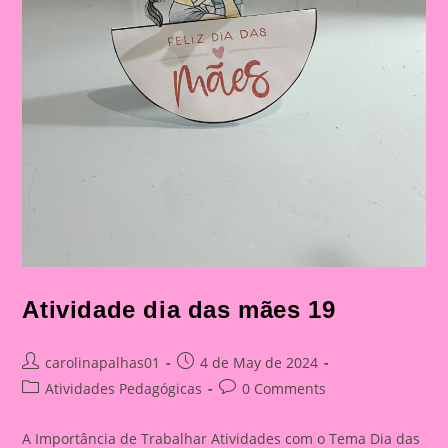
Atividade dia das mães 19
Post
Post
carolinapalhas01
4 de May de 2024
author:
published:
Post
Post
Atividades Pedagógicas
0 Comments
category:
comments:
A Importância de Trabalhar Atividades com o Tema Dia das