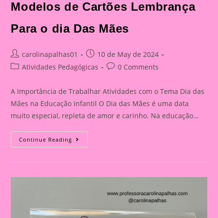
Modelos de Cartões Lembrança
Das
Mães
Para o dia Das Mães
Post
Post
carolinapalhas01
10 de May de 2024
author:
published:
Post
Post
Atividades Pedagógicas
0 Comments
category:
comments:
A Importância de Trabalhar Atividades com o Tema Dia das
Mães na Educação Infantil O Dia das Mães é uma data
muito especial, repleta de amor e carinho. Na educação…
Modelos
Continue Reading
De
Cartões
Lembrança
Para
O
Dia
Das
Mães