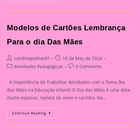
Dia
Das
Mães
26
Modelos de Cartões Lembrança
Para o dia Das Mães
Post
Post
carolinapalhas01
10 de May de 2024
author:
published:
Post
Post
Atividades Pedagógicas
0 Comments
category:
comments:
A Importância de Trabalhar Atividades com o Tema Dia
das Mães na Educação Infantil O Dia das Mães é uma data
muito especial, repleta de amor e carinho. Na…
Modelos
Continue Reading
De
Cartões
Lembrança
Para
O
Dia