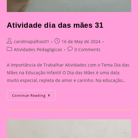
Atividade dia das mães 31
Post
Post
carolinapalhas01
16 de May de 2024
author:
published:
Post
Post
Atividades Pedagógicas
0 Comments
category:
comments:
A Importância de Trabalhar Atividades com o Tema Dia das
Mães na Educação Infantil O Dia das Mães é uma data
muito especial, repleta de amor e carinho. Na educação…
Atividade
Continue Reading
Dia
Das
Mães
31