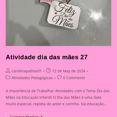
Atividade dia das mães 27
Post
Post
carolinapalhas01
12 de May de 2024
author:
published:
Post
Post
Atividades Pedagógicas
0 Comments
category:
comments:
A Importância de Trabalhar Atividades com o Tema Dia das
Mães na Educação Infantil O Dia das Mães é uma data
muito especial, repleta de amor e carinho. Na educação…
Atividade
Continue Reading