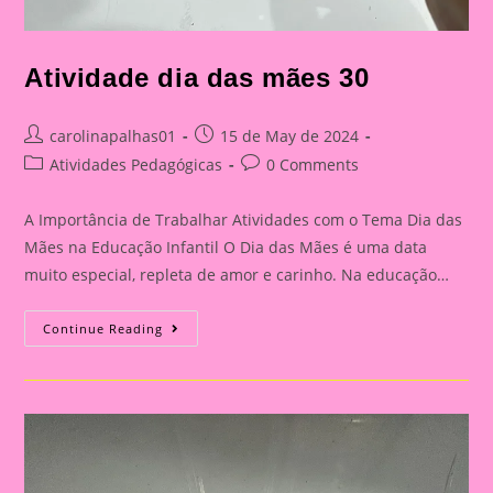
Atividade dia das mães 30
Post
Post
carolinapalhas01
15 de May de 2024
author:
published:
Post
Post
Atividades Pedagógicas
0 Comments
category:
comments:
A Importância de Trabalhar Atividades com o Tema Dia das
Mães na Educação Infantil O Dia das Mães é uma data
muito especial, repleta de amor e carinho. Na educação…
Atividade
Continue Reading
Dia
Das
Mães
30