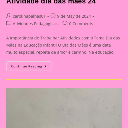
Atividade dia das mães 24
Post
Post
carolinapalhas01
9 de May de 2024
author:
published:
Post
Post
Atividades Pedagógicas
0 Comments
category:
comments:
A Importância de Trabalhar Atividades com o Tema Dia das
Mães na Educação Infantil O Dia das Mães é uma data
muito especial, repleta de amor e carinho. Na educação…
Atividade
Continue Reading
Dia
Das
Mães
24