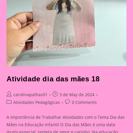
Atividade dia das mães 18
Post
Post
carolinapalhas01
3 de May de 2024
author:
published:
Post
Post
Atividades Pedagógicas
0 Comments
category:
comments:
A Importância de Trabalhar Atividades com o Tema Dia das
Mães na Educação Infantil O Dia das Mães é uma data
muito especial, repleta de amor e carinho. Na educação…