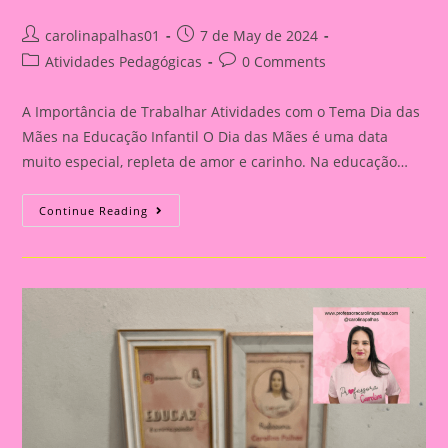
Post
Post
carolinapalhas01
7 de May de 2024
author:
published:
Post
Post
Atividades Pedagógicas
0 Comments
category:
comments:
A Importância de Trabalhar Atividades com o Tema Dia das
Mães na Educação Infantil O Dia das Mães é uma data
muito especial, repleta de amor e carinho. Na educação…
Atividade
Continue Reading
Dia
Das
Mães