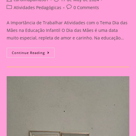
author:
published:
Post
Post
Atividades Pedagógicas
0 Comments
category:
comments:
A Importância de Trabalhar Atividades com o Tema Dia das
Mães na Educação Infantil O Dia das Mães é uma data
muito especial, repleta de amor e carinho. Na educação…
Atividade
Continue Reading
Dia
Das
Mães
30