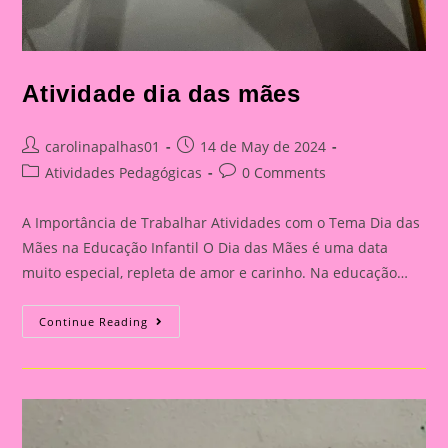
Atividade dia das mães
Post
Post
carolinapalhas01
14 de May de 2024
author:
published:
Post
Post
Atividades Pedagógicas
0 Comments
category:
comments:
A Importância de Trabalhar Atividades com o Tema Dia das
Mães na Educação Infantil O Dia das Mães é uma data
muito especial, repleta de amor e carinho. Na educação…
Atividade
Continue Reading
Dia
Das
Mães