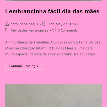
Lembrancinha fácil dia das mães
Post
Post
carolinapalhas01
9 de May de 2024
author:
published:
Post
Post
Atividades Pedagógicas
0 Comments
category:
comments:
A Importância de Trabalhar Atividades com o Tema Dia das
Mães na Educação Infantil O Dia das Mães é uma data
muito especial, repleta de amor e carinho. Na educação…
Lembrancinha
Continue Reading
Fácil
Dia
Das
Mães