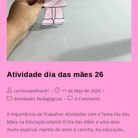
Atividade dia das mães 26
Post
Post
carolinapalhas01
11 de May de 2024
author:
published:
Post
Post
Atividades Pedagógicas
0 Comments
category:
comments:
A Importância de Trabalhar Atividades com o Tema Dia das
Mães na Educação Infantil O Dia das Mães é uma data
muito especial, repleta de amor e carinho. Na educação…