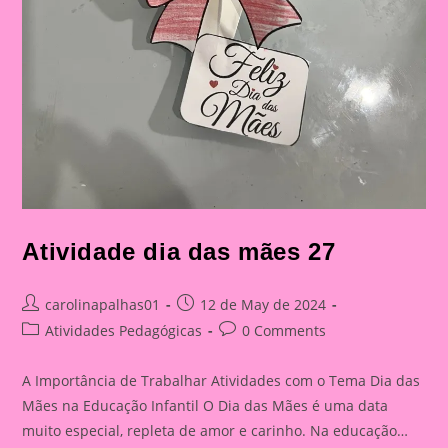
Atividade dia das mães 27
Post
Post
carolinapalhas01
12 de May de 2024
author:
published:
Post
Post
Atividades Pedagógicas
0 Comments
category:
comments:
A Importância de Trabalhar Atividades com o Tema Dia das
Mães na Educação Infantil O Dia das Mães é uma data
muito especial, repleta de amor e carinho. Na educação…