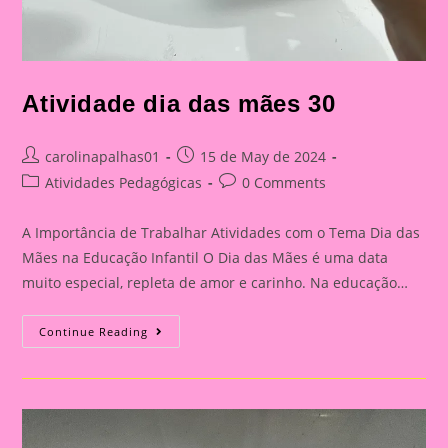
Atividade dia das mães 30
Post
Post
carolinapalhas01
15 de May de 2024
author:
published:
Post
Post
Atividades Pedagógicas
0 Comments
category:
comments:
A Importância de Trabalhar Atividades com o Tema Dia das
Mães na Educação Infantil O Dia das Mães é uma data
muito especial, repleta de amor e carinho. Na educação…
Atividade
Continue Reading
Dia
Das
Mães
30