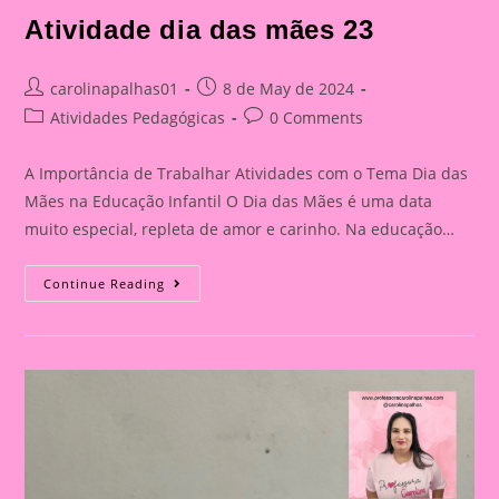
Atividade dia das mães 23
Post
Post
carolinapalhas01
8 de May de 2024
author:
published:
Post
Post
Atividades Pedagógicas
0 Comments
category:
comments:
A Importância de Trabalhar Atividades com o Tema Dia das
Mães na Educação Infantil O Dia das Mães é uma data
muito especial, repleta de amor e carinho. Na educação…
Atividade
Continue Reading
Dia
Das
Mães
23