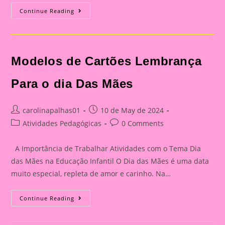
Atividade
Continue Reading
Dia
Das
Mães
26
Modelos de Cartões Lembrança
Para o dia Das Mães
Post
Post
carolinapalhas01
10 de May de 2024
author:
published:
Post
Post
Atividades Pedagógicas
0 Comments
category:
comments:
A Importância de Trabalhar Atividades com o Tema Dia
das Mães na Educação Infantil O Dia das Mães é uma data
muito especial, repleta de amor e carinho. Na…
Modelos
Continue Reading
De
Cartões
Lembrança