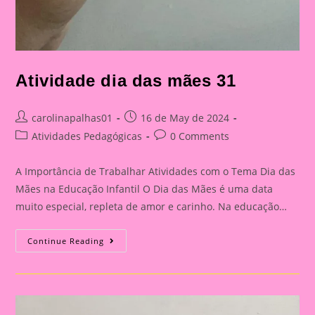
Atividade dia das mães 31
Post
Post
carolinapalhas01
16 de May de 2024
author:
published:
Post
Post
Atividades Pedagógicas
0 Comments
category:
comments:
A Importância de Trabalhar Atividades com o Tema Dia das
Mães na Educação Infantil O Dia das Mães é uma data
muito especial, repleta de amor e carinho. Na educação…
Atividade
Continue Reading
Dia
Das
Mães
31