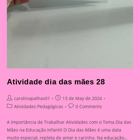
Atividade dia das mães 28
Post
Post
carolinapalhas01
13 de May de 2024
author:
published:
Post
Post
Atividades Pedagógicas
0 Comments
category:
comments:
A Importância de Trabalhar Atividades com o Tema Dia das
Mães na Educação Infantil O Dia das Mães é uma data
muito especial, repleta de amor e carinho. Na educação…