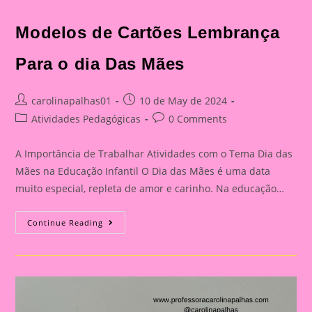
Para
O
Dia
Modelos de Cartões Lembrança
Das
Mães
Para o dia Das Mães
Post
Post
carolinapalhas01
10 de May de 2024
author:
published:
Post
Post
Atividades Pedagógicas
0 Comments
category:
comments:
A Importância de Trabalhar Atividades com o Tema Dia das
Mães na Educação Infantil O Dia das Mães é uma data
muito especial, repleta de amor e carinho. Na educação…
Modelos
Continue Reading
De
Cartões
Lembrança
Para
O
Dia
Das
Mães