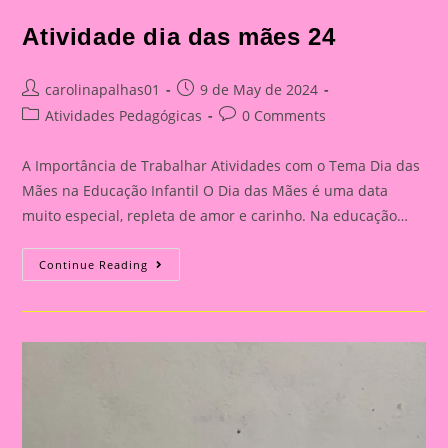
Atividade dia das mães 24
Post
Post
carolinapalhas01
9 de May de 2024
author:
published:
Post
Post
Atividades Pedagógicas
0 Comments
category:
comments:
A Importância de Trabalhar Atividades com o Tema Dia das
Mães na Educação Infantil O Dia das Mães é uma data
muito especial, repleta de amor e carinho. Na educação…
Atividade
Continue Reading
Dia
Das
Mães
24