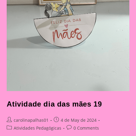
Atividade dia das mães 19
Post
Post
carolinapalhas01
4 de May de 2024
author:
published:
Post
Post
Atividades Pedagógicas
0 Comments
category:
comments: