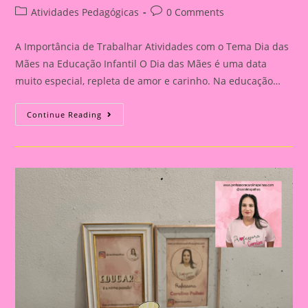
author:
published:
Post
Post
Atividades Pedagógicas
0 Comments
category:
comments:
A Importância de Trabalhar Atividades com o Tema Dia das
Mães na Educação Infantil O Dia das Mães é uma data
muito especial, repleta de amor e carinho. Na educação…
Atividade
Continue Reading
Dia
Das
Mães
21