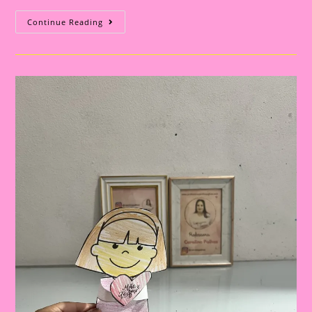
Atividade
Continue Reading
Dia
Das
Mães
27