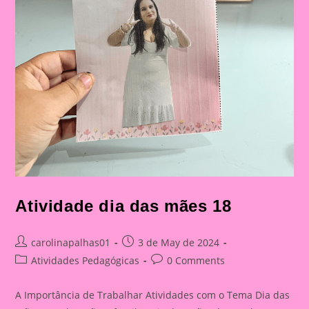
Atividade dia das mães 18
Post
Post
carolinapalhas01
3 de May de 2024
author:
published:
Post
Post
Atividades Pedagógicas
0 Comments
category:
comments:
A Importância de Trabalhar Atividades com o Tema Dia das