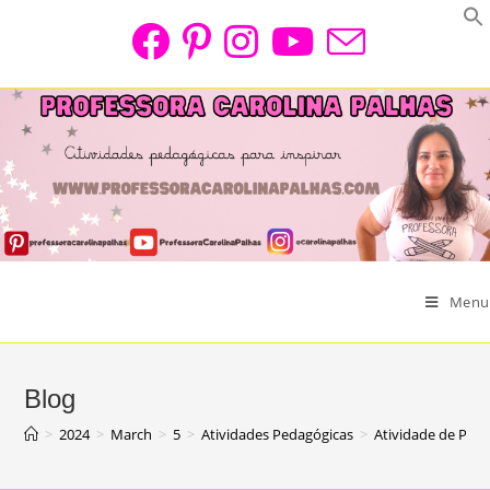
Skip
to
content
Menu
Blog
>
2024
>
March
>
5
>
Atividades Pedagógicas
>
Atividade de Pásc