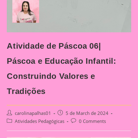
Atividade de Páscoa 06|
Páscoa e Educação Infantil:
Construindo Valores e
Tradições
Post
Post
carolinapalhas01
5 de March de 2024
author:
published:
Post
Post
Atividades Pedagógicas
0 Comments
category:
comments: