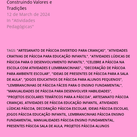
Construindo Valores e
Tradições
12 de March de 2024
In "Atividades
Pedagógicas"
TAGS:
"ARTESANATO DE PÁSCOA DIVERTIDO PARA CRIANÇAS"
,
"ATIVIDADES
CRIATIVAS DE PÁSCOA PARA EDUCAÇÃO INFANTIL"
,
"ATIVIDADES LÚDICAS DE
PÁSCOA PARA O DESENVOLVIMENTO INFANTIL"
,
"CELEBRE A PÁSCOA NA
ESCOLA COM ATIVIDADES E LEMBRANCINHAS".
,
"DECORAÇÃO DE PÁSCOA
PARA AMBIENTE ESCOLAR"
,
"IDEIAS DE PRESENTES DE PÁSCOA PARA A SALA
DE AULA"
,
"JOGOS EDUCATIVOS DE PÁSCOA PARA ALUNOS PEQUENOS"
,
"LEMBRANCINHAS DE PÁSCOA FÁCEIS PARA O ENSINO FUNDAMENTAL"
,
"MANUALIDADES DE PÁSCOA PARA DESENVOLVER HABILIDADES"
,
"PROJETOS ESCOLARES TEMÁTICOS PARA A PÁSCOA"
,
ARTESANATO PÁSCOA
CRIANÇAS
,
ATIVIDADES DE PÁSCOA EDUCAÇÃO INFANTIL
,
ATIVIDADES
LÚDICAS PÁSCOA
,
DECORAÇÃO PÁSCOA ESCOLAR
,
IDEIAS PÁSCOA ESCOLAS
,
JOGOS PÁSCOA EDUCAÇÃO INFANTIL
,
LEMBRANCINHAS PÁSCOA ENSINO
FUNDAMENTAL
,
MANUALIDADES PÁSCOA ENSINO FUNDAMENTAL
,
PRESENTES PÁSCOA SALA DE AULA
,
PROJETOS PÁSCOA ALUNOS