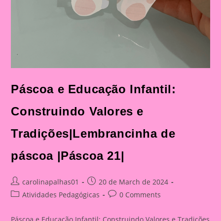
Páscoa e Educação Infantil:
Construindo Valores e
Tradições|Lembrancinha de
páscoa |Páscoa 21|
Post
Post
carolinapalhas01
20 de March de 2024
author:
published:
Post
Post
Atividades Pedagógicas
0 Comments
category:
comments:
Páscoa e Educação Infantil: Construindo Valores e Tradições