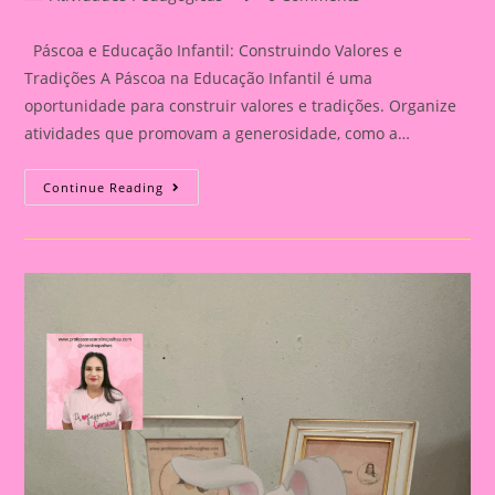
category:
comments:
Páscoa e Educação Infantil: Construindo Valores e
Tradições A Páscoa na Educação Infantil é uma
oportunidade para construir valores e tradições. Organize
atividades que promovam a generosidade, como a…
Lembrancinha
Continue Reading
De
Páscoa
|Páscoa
14|Páscoa
E
Educação
Infantil:
Construindo
Valores
E
Tradições