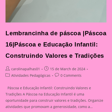
Lembrancinha de páscoa |Páscoa
16|Páscoa e Educação Infantil:
Construindo Valores e Tradições
Post
Post
carolinapalhas01
15 de March de 2024
author:
published:
Post
Post
Atividades Pedagógicas
0 Comments
category:
comments:
Páscoa e Educação Infantil: Construindo Valores e
Tradições A Páscoa na Educação Infantil é uma
oportunidade para construir valores e tradições. Organize
atividades que promovam a generosidade, como a…