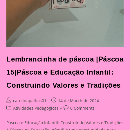
Lembrancinha de páscoa |Páscoa
15|Páscoa e Educação Infantil:
Construindo Valores e Tradições
Post
Post
carolinapalhas01
14 de March de 2024
author:
published:
Post
Post
Atividades Pedagógicas
0 Comments
category:
comments:
Páscoa e Educação Infantil: Construindo Valores e Tradições
A Páscoa na Educação Infantil é uma oportunidade para