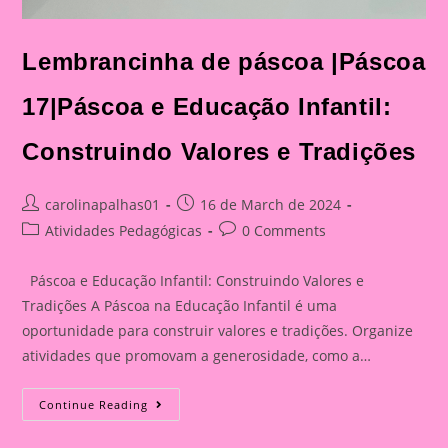
Lembrancinha de páscoa |Páscoa
17|Páscoa e Educação Infantil:
Construindo Valores e Tradições
Post
Post
carolinapalhas01
16 de March de 2024
author:
published:
Post
Post
Atividades Pedagógicas
0 Comments
category:
comments:
Páscoa e Educação Infantil: Construindo Valores e
Tradições A Páscoa na Educação Infantil é uma
oportunidade para construir valores e tradições. Organize
atividades que promovam a generosidade, como a…
Lembrancinha
Continue Reading
De
Páscoa
|Páscoa