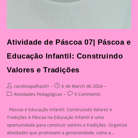
Atividade de Páscoa 07| Páscoa e
Educação Infantil: Construindo
Valores e Tradições
Post
Post
carolinapalhas01
6 de March de 2024
author:
published:
Post
Post
Atividades Pedagógicas
0 Comments
category:
comments:
Páscoa e Educação Infantil: Construindo Valores e
Tradições A Páscoa na Educação Infantil é uma
oportunidade para construir valores e tradições. Organize
atividades que promovam a generosidade, como a…