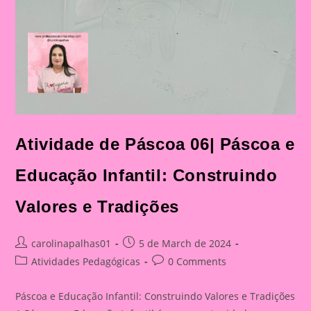
Atividade de Páscoa 06| Páscoa e
Educação Infantil: Construindo
Valores e Tradições
Post
Post
carolinapalhas01
5 de March de 2024
author:
published:
Post
Post
Atividades Pedagógicas
0 Comments
category:
comments:
Páscoa e Educação Infantil: Construindo Valores e Tradições