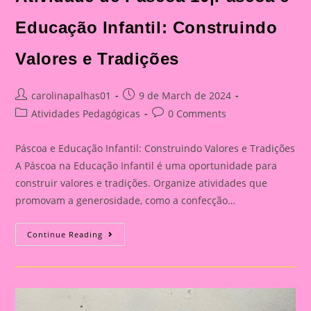
Educação Infantil: Construindo
Valores e Tradições
Post
Post
carolinapalhas01
9 de March de 2024
author:
published:
Post
Post
Atividades Pedagógicas
0 Comments
category:
comments:
Páscoa e Educação Infantil: Construindo Valores e Tradições
A Páscoa na Educação Infantil é uma oportunidade para
construir valores e tradições. Organize atividades que
promovam a generosidade, como a confecção…
Atividade
Continue Reading
De
Páscoa
10|Páscoa
E
Educação
Infantil:
Construindo