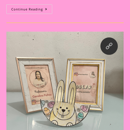
Atividade
Continue Reading
De
Páscoa
07|
Páscoa
E
Educação
Infantil:
Construindo
Valores
E
Tradições