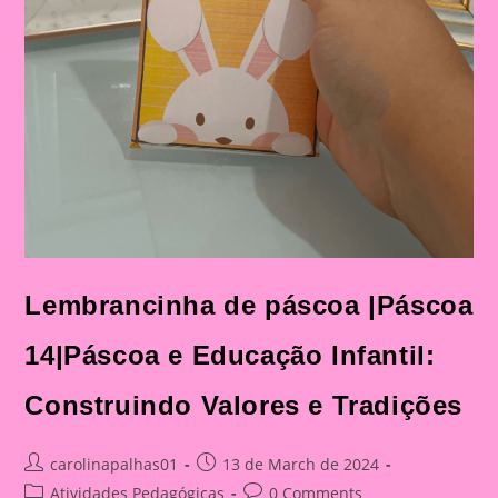
Lembrancinha de páscoa |Páscoa
14|Páscoa e Educação Infantil:
Construindo Valores e Tradições
Post
Post
carolinapalhas01
13 de March de 2024
author:
published:
Post
Post
Atividades Pedagógicas
0 Comments