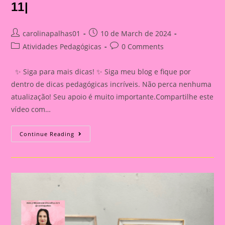
11|
Post
Post
carolinapalhas01
10 de March de 2024
author:
published:
Post
Post
Atividades Pedagógicas
0 Comments
category:
comments:
✨ Siga para mais dicas! ✨ Siga meu blog e fique por
dentro de dicas pedagógicas incríveis. Não perca nenhuma
atualização! Seu apoio é muito importante.Compartilhe este
vídeo com…
Lembrancinha
Continue Reading
De
Páscoa
|Páscoa
11|