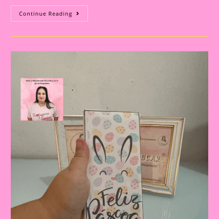
Lembrancinha
Continue Reading
De
Páscoa
|Páscoa
16|Páscoa
E
Educação
Infantil:
Construindo
Valores
E
Tradições