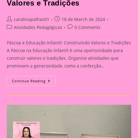
Valores e Tradições
Post
Post
carolinapalhas01
18 de March de 2024
author:
published:
Post
Post
Atividades Pedagógicas
0 Comments
category:
comments:
Páscoa e Educação Infantil: Construindo Valores e Tradições
A Páscoa na Educação Infantil é uma oportunidade para
construir valores e tradições. Organize atividades que
promovam a generosidade, como a confecção…
Atividade
Continue Reading
De
Páscoa
19|Páscoa
E
Educação
Infantil:
Construindo
Valores
E
Tradições