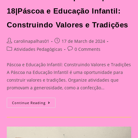
18|Páscoa e Educação Infantil:
Construindo Valores e Tradições
Post
Post
carolinapalhas01
17 de March de 2024
author:
published:
Post
Post
Atividades Pedagógicas
0 Comments
category:
comments:
Páscoa e Educação Infantil: Construindo Valores e Tradições
A Páscoa na Educação Infantil é uma oportunidade para
construir valores e tradições. Organize atividades que
promovam a generosidade, como a confecção…
Lembrancinha
Continue Reading
De
Páscoa
|Páscoa
18|Páscoa
E
Educação
Infantil:
Construindo