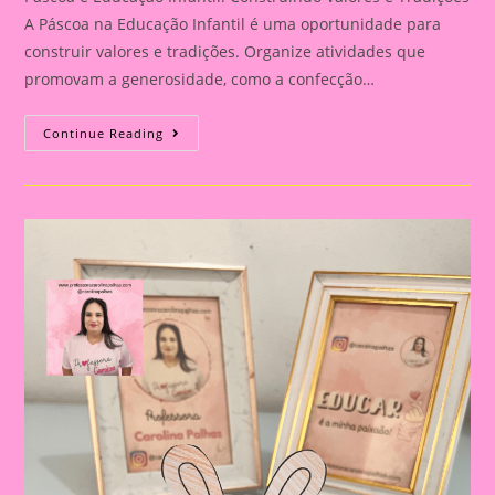
A Páscoa na Educação Infantil é uma oportunidade para
construir valores e tradições. Organize atividades que
promovam a generosidade, como a confecção…
Páscoa
Continue Reading
E
Educação
Infantil:
Construindo
Valores
E
Tradições|Lembrancinha
De
Páscoa
|Páscoa
21|