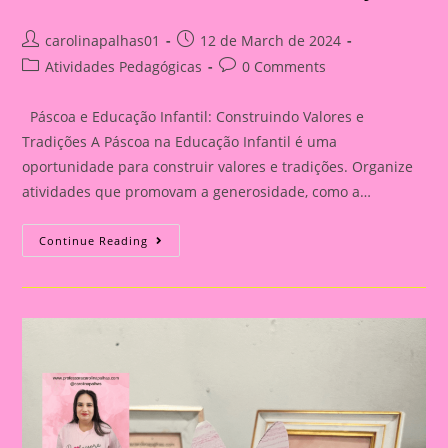
Post
Post
carolinapalhas01
12 de March de 2024
author:
published:
Post
Post
Atividades Pedagógicas
0 Comments
category:
comments:
Páscoa e Educação Infantil: Construindo Valores e
Tradições A Páscoa na Educação Infantil é uma
oportunidade para construir valores e tradições. Organize
atividades que promovam a generosidade, como a…
Lembrancinha
Continue Reading
De
Páscoa
|Páscoa
13|Páscoa
E
Educação
Infantil:
Construindo
Valores
E
Tradições