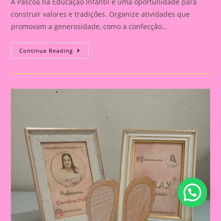
A Páscoa na Educação Infantil é uma oportunidade para
construir valores e tradições. Organize atividades que
promovam a generosidade, como a confecção…
Atividade
Continue Reading
De
Páscoa
06|
Páscoa
E
Educação
Infantil:
Construindo
Valores
E
Tradições