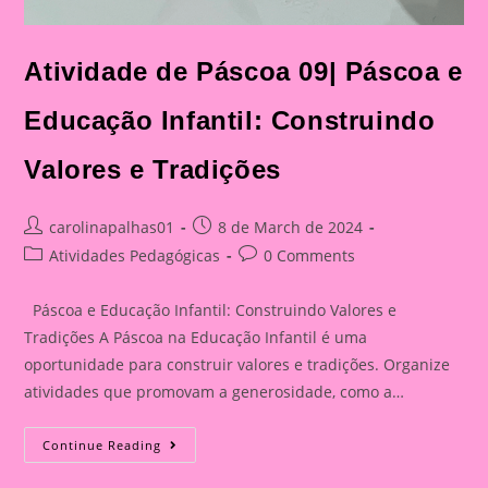
Atividade de Páscoa 09| Páscoa e
Educação Infantil: Construindo
Valores e Tradições
Post
Post
carolinapalhas01
8 de March de 2024
author:
published:
Post
Post
Atividades Pedagógicas
0 Comments
category:
comments:
Páscoa e Educação Infantil: Construindo Valores e
Tradições A Páscoa na Educação Infantil é uma
oportunidade para construir valores e tradições. Organize
atividades que promovam a generosidade, como a…
Atividade
Continue Reading
De
Páscoa