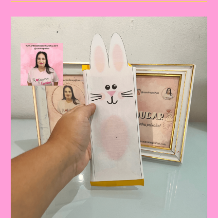
17|Páscoa
E
Educação
Infantil:
Construindo
Valores
E
Tradições