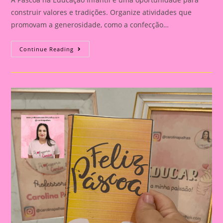
construir valores e tradições. Organize atividades que
promovam a generosidade, como a confecção…
Lembrancinha
Continue Reading
De
Páscoa
|Páscoa
15|Páscoa
E
Educação
Infantil:
Construindo
Valores
E
Tradições