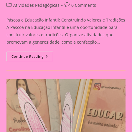
author:
published:
Post
Post
Atividades Pedagógicas
0 Comments
category:
comments:
Páscoa e Educação Infantil: Construindo Valores e Tradições
A Páscoa na Educação Infantil é uma oportunidade para
construir valores e tradições. Organize atividades que
promovam a generosidade, como a confecção…
Atividade
Continue Reading
De
Páscoa
20|Páscoa
E
Educação
Infantil:
Construindo
Valores
E
Tradições