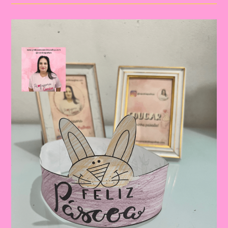
09|
Páscoa
E
Educação
Infantil:
Construindo
Valores
E
Tradições