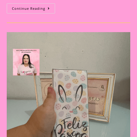
Lembrancinha
Continue Reading
De
Páscoa
|Páscoa
16|Páscoa
E
Educação
Infantil:
Construindo
Valores
E
Tradições