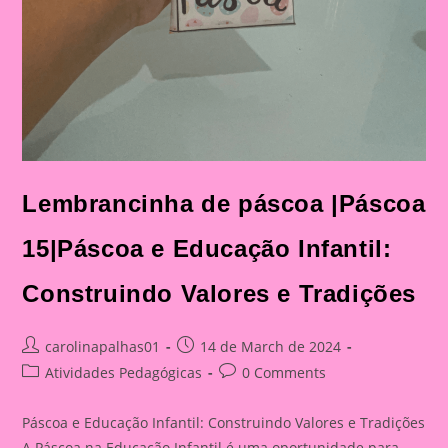
Lembrancinha de páscoa |Páscoa
15|Páscoa e Educação Infantil:
Construindo Valores e Tradições
Post
Post
carolinapalhas01
14 de March de 2024
author:
published:
Post
Post
Atividades Pedagógicas
0 Comments
category:
comments:
Páscoa e Educação Infantil: Construindo Valores e Tradições
A Páscoa na Educação Infantil é uma oportunidade para