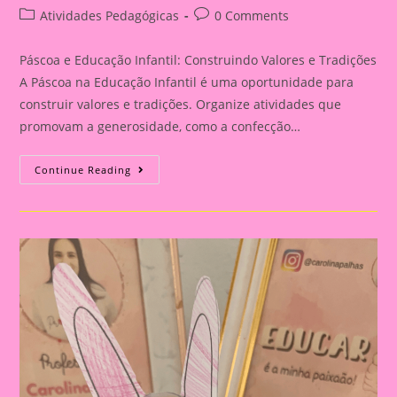
author:
published:
Post
Post
Atividades Pedagógicas
0 Comments
category:
comments:
Páscoa e Educação Infantil: Construindo Valores e Tradições
A Páscoa na Educação Infantil é uma oportunidade para
construir valores e tradições. Organize atividades que
promovam a generosidade, como a confecção…
Atividade
Continue Reading
De
Páscoa
20|Páscoa
E
Educação
Infantil:
Construindo
Valores
E
Tradições