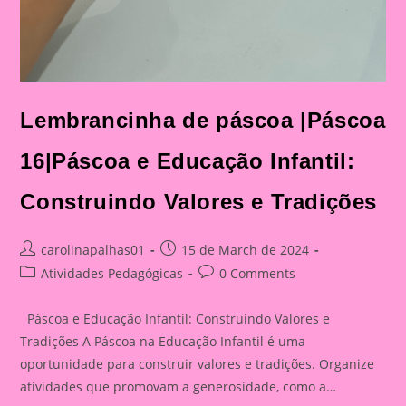
Lembrancinha de páscoa |Páscoa
16|Páscoa e Educação Infantil:
Construindo Valores e Tradições
Post
Post
carolinapalhas01
15 de March de 2024
author:
published:
Post
Post
Atividades Pedagógicas
0 Comments
category:
comments:
Páscoa e Educação Infantil: Construindo Valores e
Tradições A Páscoa na Educação Infantil é uma
oportunidade para construir valores e tradições. Organize
atividades que promovam a generosidade, como a…