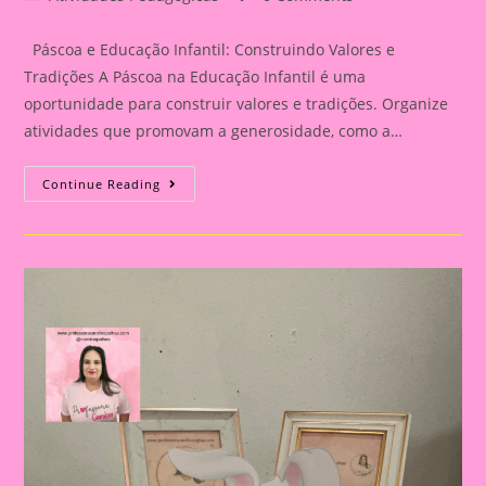
category:
comments:
Páscoa e Educação Infantil: Construindo Valores e
Tradições A Páscoa na Educação Infantil é uma
oportunidade para construir valores e tradições. Organize
atividades que promovam a generosidade, como a…
Lembrancinha
Continue Reading
De
Páscoa
|Páscoa
14|Páscoa
E
Educação
Infantil:
Construindo
Valores
E
Tradições