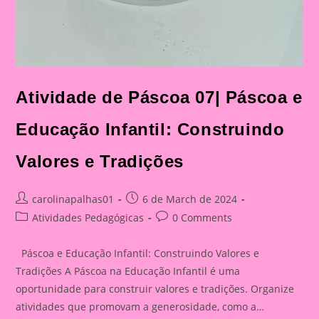
Atividade de Páscoa 07| Páscoa e
Educação Infantil: Construindo
Valores e Tradições
Post
Post
carolinapalhas01
6 de March de 2024
author:
published:
Post
Post
Atividades Pedagógicas
0 Comments
category:
comments:
Páscoa e Educação Infantil: Construindo Valores e
Tradições A Páscoa na Educação Infantil é uma
oportunidade para construir valores e tradições. Organize
atividades que promovam a generosidade, como a…