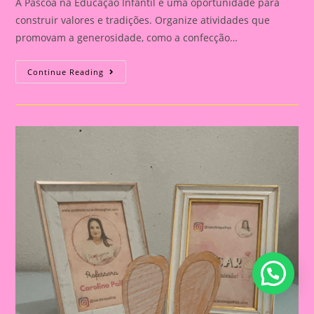
A Páscoa na Educação Infantil é uma oportunidade para
construir valores e tradições. Organize atividades que
promovam a generosidade, como a confecção…
Atividade
Continue Reading
De
Páscoa
06|
Páscoa
E
Educação
Infantil:
Construindo
Valores
E
Tradições