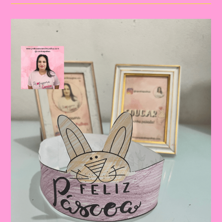
09|
Páscoa
E
Educação
Infantil:
Construindo
Valores
E
Tradições