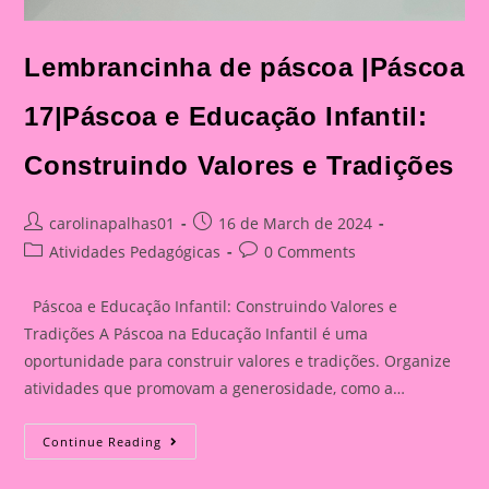
Lembrancinha de páscoa |Páscoa
17|Páscoa e Educação Infantil:
Construindo Valores e Tradições
Post
Post
carolinapalhas01
16 de March de 2024
author:
published:
Post
Post
Atividades Pedagógicas
0 Comments
category:
comments:
Páscoa e Educação Infantil: Construindo Valores e
Tradições A Páscoa na Educação Infantil é uma
oportunidade para construir valores e tradições. Organize
atividades que promovam a generosidade, como a…
Lembrancinha
Continue Reading
De
Páscoa
|Páscoa