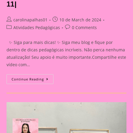
11|
Post
Post
carolinapalhas01
10 de March de 2024
author:
published:
Post
Post
Atividades Pedagógicas
0 Comments
category:
comments:
✨ Siga para mais dicas! ✨ Siga meu blog e fique por
dentro de dicas pedagógicas incríveis. Não perca nenhuma
atualização! Seu apoio é muito importante.Compartilhe este
vídeo com…
Lembrancinha
Continue Reading
De
Páscoa
|Páscoa
11|