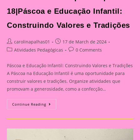
18|Páscoa e Educação Infantil:
Construindo Valores e Tradições
Post
Post
carolinapalhas01
17 de March de 2024
author:
published:
Post
Post
Atividades Pedagógicas
0 Comments
category:
comments:
Páscoa e Educação Infantil: Construindo Valores e Tradições
A Páscoa na Educação Infantil é uma oportunidade para
construir valores e tradições. Organize atividades que
promovam a generosidade, como a confecção…
Lembrancinha
Continue Reading
De
Páscoa
|Páscoa
18|Páscoa
E
Educação
Infantil:
Construindo