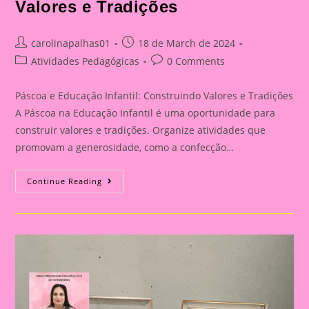
Valores e Tradições
Post
Post
carolinapalhas01
18 de March de 2024
author:
published:
Post
Post
Atividades Pedagógicas
0 Comments
category:
comments:
Páscoa e Educação Infantil: Construindo Valores e Tradições
A Páscoa na Educação Infantil é uma oportunidade para
construir valores e tradições. Organize atividades que
promovam a generosidade, como a confecção…
Atividade
Continue Reading
De
Páscoa
19|Páscoa
E
Educação
Infantil:
Construindo
Valores
E
Tradições