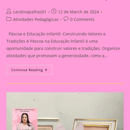
Post
Post
carolinapalhas01
12 de March de 2024
author:
published:
Post
Post
Atividades Pedagógicas
0 Comments
category:
comments:
Páscoa e Educação Infantil: Construindo Valores e
Tradições A Páscoa na Educação Infantil é uma
oportunidade para construir valores e tradições. Organize
atividades que promovam a generosidade, como a…
Lembrancinha
Continue Reading
De
Páscoa
|Páscoa
13|Páscoa
E
Educação
Infantil:
Construindo
Valores
E
Tradições