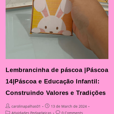
Lembrancinha de páscoa |Páscoa
14|Páscoa e Educação Infantil:
Construindo Valores e Tradições
Post
Post
carolinapalhas01
13 de March de 2024
author:
published:
Post
Post
Atividades Pedagógicas
0 Comments