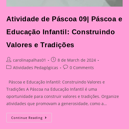
Atividade de Páscoa 09| Páscoa e
Educação Infantil: Construindo
Valores e Tradições
Post
Post
carolinapalhas01
8 de March de 2024
author:
published:
Post
Post
Atividades Pedagógicas
0 Comments
category:
comments:
Páscoa e Educação Infantil: Construindo Valores e
Tradições A Páscoa na Educação Infantil é uma
oportunidade para construir valores e tradições. Organize
atividades que promovam a generosidade, como a…
Atividade
Continue Reading
De
Páscoa