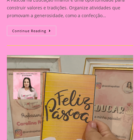
construir valores e tradições. Organize atividades que
promovam a generosidade, como a confecção…
Lembrancinha
Continue Reading
De
Páscoa
|Páscoa
15|Páscoa
E
Educação
Infantil:
Construindo
Valores
E
Tradições