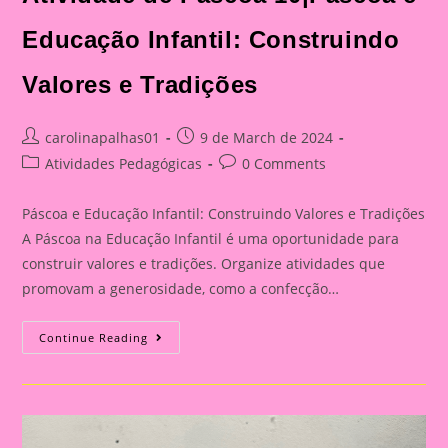
Educação Infantil: Construindo
Valores e Tradições
Post
Post
carolinapalhas01
9 de March de 2024
author:
published:
Post
Post
Atividades Pedagógicas
0 Comments
category:
comments:
Páscoa e Educação Infantil: Construindo Valores e Tradições
A Páscoa na Educação Infantil é uma oportunidade para
construir valores e tradições. Organize atividades que
promovam a generosidade, como a confecção…
Atividade
Continue Reading
De
Páscoa
10|Páscoa
E
Educação
Infantil:
Construindo