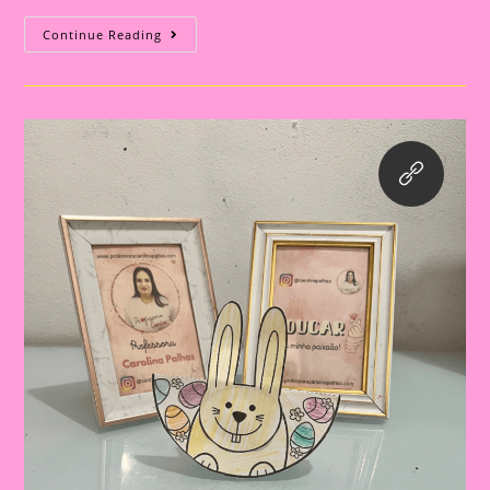
Atividade
Continue Reading
De
Páscoa
07|
Páscoa
E
Educação
Infantil:
Construindo
Valores
E
Tradições