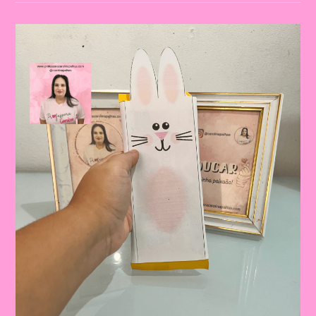
17|Páscoa
E
Educação
Infantil:
Construindo
Valores
E
Tradições