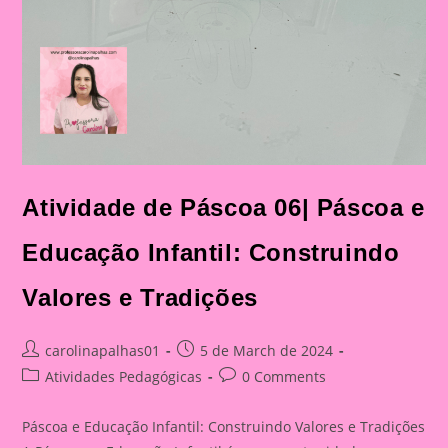
Atividade de Páscoa 06| Páscoa e
Educação Infantil: Construindo
Valores e Tradições
Post
Post
carolinapalhas01
5 de March de 2024
author:
published:
Post
Post
Atividades Pedagógicas
0 Comments
category:
comments:
Páscoa e Educação Infantil: Construindo Valores e Tradições