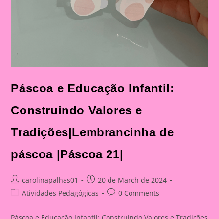
Páscoa e Educação Infantil:
Construindo Valores e
Tradições|Lembrancinha de
páscoa |Páscoa 21|
Post
Post
carolinapalhas01
20 de March de 2024
author:
published:
Post
Post
Atividades Pedagógicas
0 Comments
category:
comments:
Páscoa e Educação Infantil: Construindo Valores e Tradições