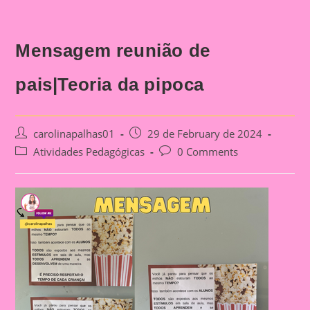
Mensagem reunião de
pais|Teoria da pipoca
Post
Post
carolinapalhas01
29 de February de 2024
author:
published:
Post
Post
Atividades Pedagógicas
0 Comments
category:
comments: