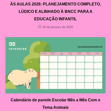
ÀS AULAS 2026: PLANEJAMENTO COMPLETO,
LÚDICO E ALINHADO À BNCC PARA A
EDUCAÇÃO INFANTIL
26 de January de 2026
Calendário de parede Escolar Mês a Mês Com o
Tema Animais