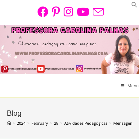
Skip
to
content
Menu
Blog
>
2024
>
February
>
29
>
Atividades Pedagógicas
>
Mensagem reu