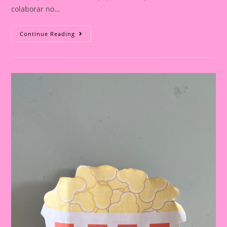
colaborar no…
Lembrancinha
Continue Reading
Reunião
De
Pais