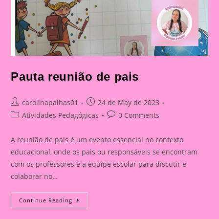
Pauta reunião de pais
Post
Post
carolinapalhas01
24 de May de 2023
author:
published:
Post
Post
Atividades Pedagógicas
0 Comments
category:
comments:
A reunião de pais é um evento essencial no contexto
educacional, onde os pais ou responsáveis se encontram
com os professores e a equipe escolar para discutir e
colaborar no…
Pauta
Continue Reading
Reunião
De