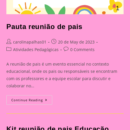
Pauta reunião de pais
Post
Post
carolinapalhas01
20 de May de 2023
author:
published:
Post
Post
Atividades Pedagógicas
0 Comments
category:
comments:
A reunião de pais é um evento essencial no contexto
educacional, onde os pais ou responsáveis se encontram
com os professores e a equipe escolar para discutir e
colaborar no…
Pauta
Continue Reading
Reunião
De
Pais
Kit reunião de pais Educação