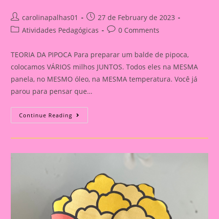
Post
Post
carolinapalhas01
27 de February de 2023
author:
published:
Post
Post
Atividades Pedagógicas
0 Comments
category:
comments:
TEORIA DA PIPOCA Para preparar um balde de pipoca,
colocamos VÁRIOS milhos JUNTOS. Todos eles na MESMA
panela, no MESMO óleo, na MESMA temperatura. Você já
parou para pensar que…
Mensagem
Continue Reading
Reunião
De
Pais|Teoria
Da
Pipoca