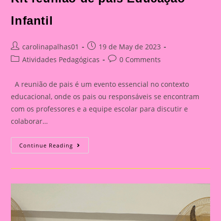
Infantil
Post
Post
carolinapalhas01
19 de May de 2023
author:
published:
Post
Post
Atividades Pedagógicas
0 Comments
category:
comments:
A reunião de pais é um evento essencial no contexto
educacional, onde os pais ou responsáveis se encontram
com os professores e a equipe escolar para discutir e
colaborar…
Kit
Continue Reading
Reunião
De
Pais
Educação
Infantil