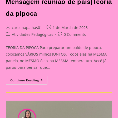
Mensagem reunião de pais|Teoria
da pipoca
Post
Post
carolinapalhas01
1 de March de 2023
author:
published:
Post
Post
Atividades Pedagógicas
0 Comments
category:
comments:
TEORIA DA PIPOCA Para preparar um balde de pipoca,
colocamos VÁRIOS milhos JUNTOS. Todos eles na MESMA
panela, no MESMO óleo, na MESMA temperatura. Você já
parou para pensar que…
Mensagem
Continue Reading
Reunião
De
Pais|Teoria
Da
Pipoca