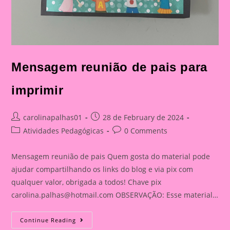
Mensagem reunião de pais para
imprimir
Post
Post
carolinapalhas01
28 de February de 2024
author:
published:
Post
Post
Atividades Pedagógicas
0 Comments
category:
comments:
Mensagem reunião de pais Quem gosta do material pode
ajudar compartilhando os links do blog e via pix com
qualquer valor, obrigada a todos! Chave pix
carolina.palhas@hotmail.com
OBSERVAÇÃO: Esse material…
Mensagem
Continue Reading
Reunião