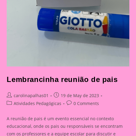
Lembrancinha reunião de pais
Post
Post
carolinapalhas01
19 de May de 2023
author:
published:
Post
Post
Atividades Pedagógicas
0 Comments
category:
comments:
A reunião de pais é um evento essencial no contexto
educacional, onde os pais ou responsáveis se encontram
com os professores e a equipe escolar para discutir e