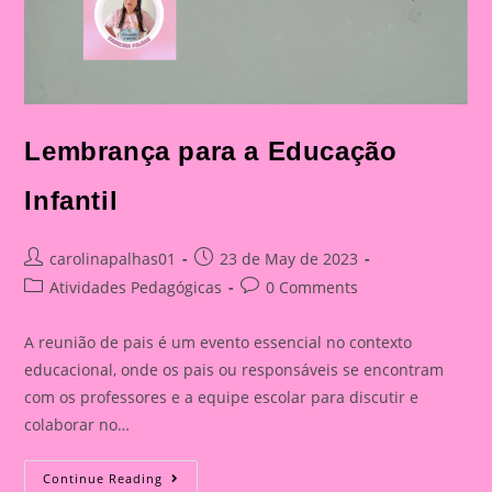
Lembrança para a Educação
Infantil
Post
Post
carolinapalhas01
23 de May de 2023
author:
published:
Post
Post
Atividades Pedagógicas
0 Comments
category:
comments:
A reunião de pais é um evento essencial no contexto
educacional, onde os pais ou responsáveis se encontram
com os professores e a equipe escolar para discutir e
colaborar no…
Lembrança
Continue Reading