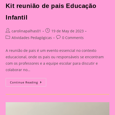
Kit reunião de pais Educação
Infantil
Post
Post
carolinapalhas01
19 de May de 2023
author:
published:
Post
Post
Atividades Pedagógicas
0 Comments
category:
comments:
A reunião de pais é um evento essencial no contexto
educacional, onde os pais ou responsáveis se encontram
com os professores e a equipe escolar para discutir e
colaborar no…
Kit
Continue Reading
Reunião
De
Pais
Educação
Infantil