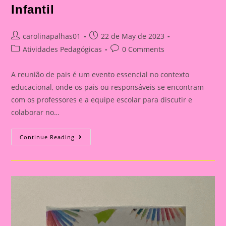
Infantil
Post
Post
carolinapalhas01
22 de May de 2023
author:
published:
Post
Post
Atividades Pedagógicas
0 Comments
category:
comments:
A reunião de pais é um evento essencial no contexto
educacional, onde os pais ou responsáveis se encontram
com os professores e a equipe escolar para discutir e
colaborar no…
Cartão
Continue Reading
Lembrança
Com
O
Desenho
Da
Criança
Para
A
Educação
Infantil