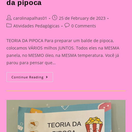
da pipoca
Post
Post
carolinapalhas01
25 de February de 2023
author:
published:
Post
Post
Atividades Pedagógicas
0 Comments
category:
comments:
TEORIA DA PIPOCA Para preparar um balde de pipoca,
colocamos VÁRIOS milhos JUNTOS. Todos eles na MESMA
panela, no MESMO óleo, na MESMA temperatura. Você já
parou para pensar que…
Mensagem
Continue Reading
Reunião
De
Pais|Teoria
Da
Pipoca