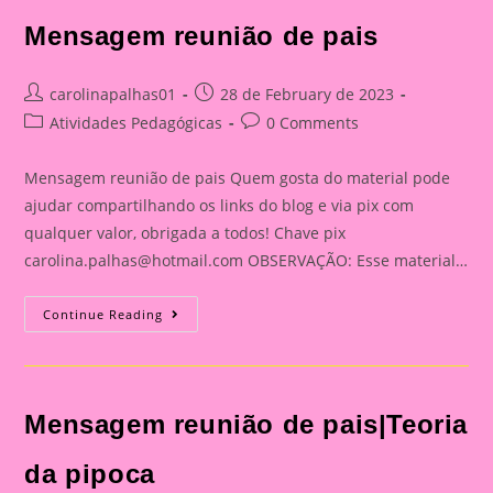
Mensagem reunião de pais
Post
Post
carolinapalhas01
28 de February de 2023
author:
published:
Post
Post
Atividades Pedagógicas
0 Comments
category:
comments:
Mensagem reunião de pais Quem gosta do material pode
ajudar compartilhando os links do blog e via pix com
qualquer valor, obrigada a todos! Chave pix
carolina.palhas@hotmail.com
OBSERVAÇÃO: Esse material…
Mensagem
Continue Reading
Reunião
De
Pais
Mensagem reunião de pais|Teoria
da pipoca