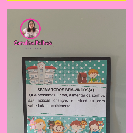
Da
Pipoca