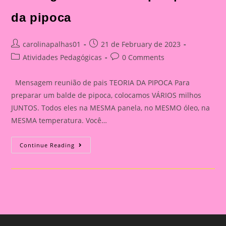
da pipoca
Post
Post
carolinapalhas01
21 de February de 2023
author:
published:
Post
Post
Atividades Pedagógicas
0 Comments
category:
comments:
Mensagem reunião de pais TEORIA DA PIPOCA Para
preparar um balde de pipoca, colocamos VÁRIOS milhos
JUNTOS. Todos eles na MESMA panela, no MESMO óleo, na
MESMA temperatura. Você…
Mensagem
Continue Reading
Reunião
De
Pais|Teoria
Da
Pipoca