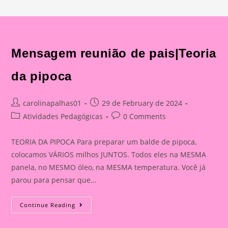
Mensagem reunião de pais|Teoria
da pipoca
Post
Post
carolinapalhas01
29 de February de 2024
author:
published:
Post
Post
Atividades Pedagógicas
0 Comments
category:
comments:
TEORIA DA PIPOCA Para preparar um balde de pipoca,
colocamos VÁRIOS milhos JUNTOS. Todos eles na MESMA
panela, no MESMO óleo, na MESMA temperatura. Você já
parou para pensar que…
Mensagem
Continue Reading
Reunião
De
Pais|Teoria