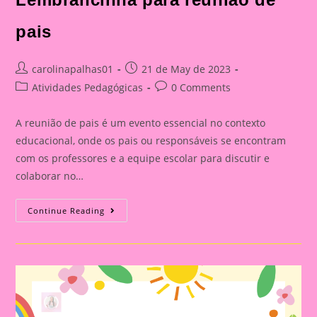
pais
Post
Post
carolinapalhas01
21 de May de 2023
author:
published:
Post
Post
Atividades Pedagógicas
0 Comments
category:
comments:
A reunião de pais é um evento essencial no contexto
educacional, onde os pais ou responsáveis se encontram
com os professores e a equipe escolar para discutir e
colaborar no…
Lembrancinha
Continue Reading
Para
Reunião
De
Pais