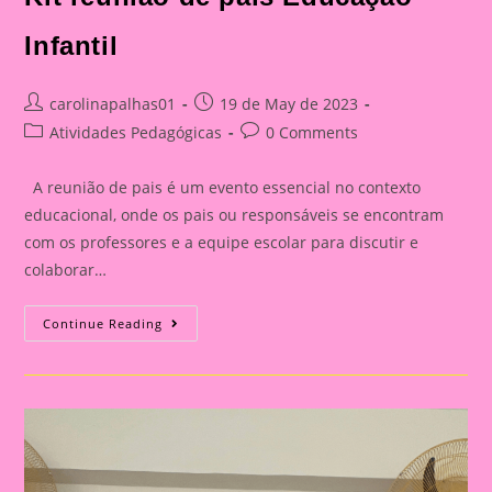
Infantil
Post
Post
carolinapalhas01
19 de May de 2023
author:
published:
Post
Post
Atividades Pedagógicas
0 Comments
category:
comments:
A reunião de pais é um evento essencial no contexto
educacional, onde os pais ou responsáveis se encontram
com os professores e a equipe escolar para discutir e
colaborar…
Kit
Continue Reading
Reunião
De
Pais
Educação
Infantil