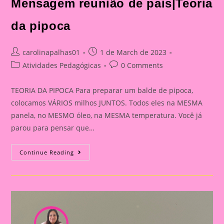
Mensagem reunião de pais|Teoria
da pipoca
Post
Post
carolinapalhas01
1 de March de 2023
author:
published:
Post
Post
Atividades Pedagógicas
0 Comments
category:
comments:
TEORIA DA PIPOCA Para preparar um balde de pipoca,
colocamos VÁRIOS milhos JUNTOS. Todos eles na MESMA
panela, no MESMO óleo, na MESMA temperatura. Você já
parou para pensar que…
Mensagem
Continue Reading
Reunião
De
Pais|Teoria
Da
Pipoca