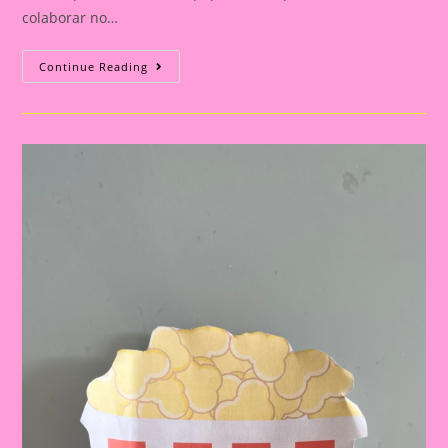
colaborar no…
Lembrancinha
Continue Reading
Reunião
De
Pais