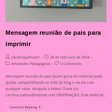
Mensagem reunião de pais para
imprimir
Post
Post
carolinapalhas01
28 de February de 2024
author:
published:
Post
Post
Atividades Pedagógicas
0 Comments
category:
comments:
Mensagem reunião de pais Quem gosta do material pode
ajudar compartilhando os links do blog e via pix com
qualquer valor, obrigada a todos! Chave pix
carolina.palhas@hotmail.com
OBSERVAÇÃO: Esse material…
Mensagem
Continue Reading
Reunião