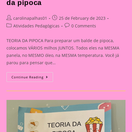
da pipoca
Post
Post
carolinapalhas01
25 de February de 2023
author:
published:
Post
Post
Atividades Pedagógicas
0 Comments
category:
comments:
TEORIA DA PIPOCA Para preparar um balde de pipoca,
colocamos VÁRIOS milhos JUNTOS. Todos eles na MESMA
panela, no MESMO óleo, na MESMA temperatura. Você já
parou para pensar que…
Mensagem
Continue Reading
Reunião
De
Pais|Teoria
Da
Pipoca