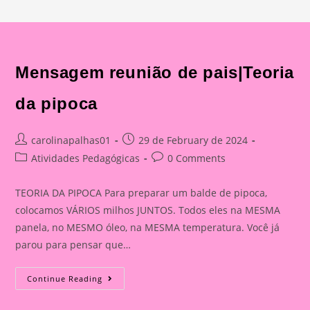
Mensagem reunião de pais|Teoria
da pipoca
Post
Post
carolinapalhas01
29 de February de 2024
author:
published:
Post
Post
Atividades Pedagógicas
0 Comments
category:
comments:
TEORIA DA PIPOCA Para preparar um balde de pipoca,
colocamos VÁRIOS milhos JUNTOS. Todos eles na MESMA
panela, no MESMO óleo, na MESMA temperatura. Você já
parou para pensar que…
Mensagem
Continue Reading
Reunião
De
Pais|Teoria