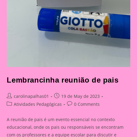
Lembrancinha reunião de pais
Post
Post
carolinapalhas01
19 de May de 2023
author:
published:
Post
Post
Atividades Pedagógicas
0 Comments
category:
comments:
A reunião de pais é um evento essencial no contexto
educacional, onde os pais ou responsáveis se encontram
com os professores e a equipe escolar para discutir e