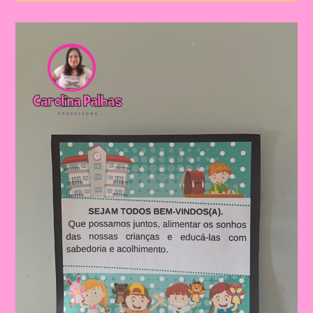
Da
Pipoca