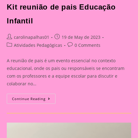
Kit reunião de pais Educação
Infantil
Post
Post
carolinapalhas01
19 de May de 2023
author:
published:
Post
Post
Atividades Pedagógicas
0 Comments
category:
comments:
A reunião de pais é um evento essencial no contexto
educacional, onde os pais ou responsáveis se encontram
com os professores e a equipe escolar para discutir e
colaborar no…
Kit
Continue Reading
Reunião
De
Pais
Educação
Infantil