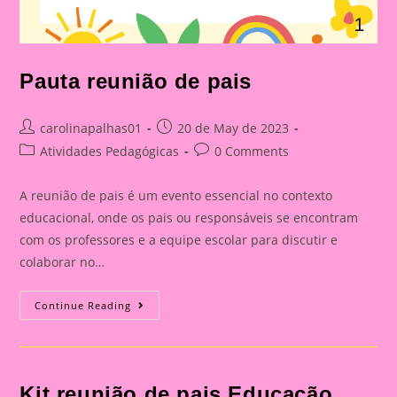
Pauta reunião de pais
Post
Post
carolinapalhas01
20 de May de 2023
author:
published:
Post
Post
Atividades Pedagógicas
0 Comments
category:
comments:
A reunião de pais é um evento essencial no contexto
educacional, onde os pais ou responsáveis se encontram
com os professores e a equipe escolar para discutir e
colaborar no…
Pauta
Continue Reading
Reunião
De
Pais
Kit reunião de pais Educação