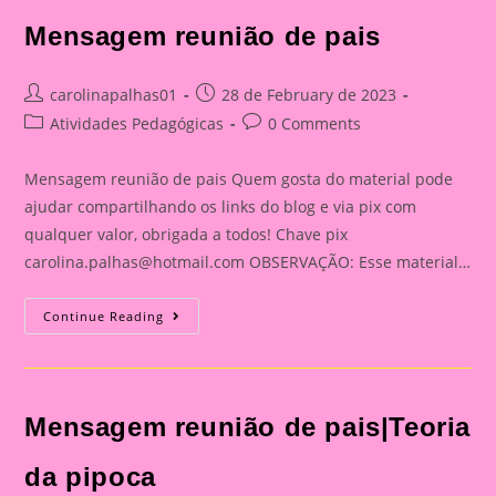
Mensagem reunião de pais
Post
Post
carolinapalhas01
28 de February de 2023
author:
published:
Post
Post
Atividades Pedagógicas
0 Comments
category:
comments:
Mensagem reunião de pais Quem gosta do material pode
ajudar compartilhando os links do blog e via pix com
qualquer valor, obrigada a todos! Chave pix
carolina.palhas@hotmail.com
OBSERVAÇÃO: Esse material…
Mensagem
Continue Reading
Reunião
De
Pais
Mensagem reunião de pais|Teoria
da pipoca