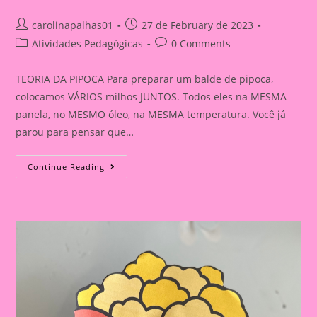
Post
Post
carolinapalhas01
27 de February de 2023
author:
published:
Post
Post
Atividades Pedagógicas
0 Comments
category:
comments:
TEORIA DA PIPOCA Para preparar um balde de pipoca,
colocamos VÁRIOS milhos JUNTOS. Todos eles na MESMA
panela, no MESMO óleo, na MESMA temperatura. Você já
parou para pensar que…
Mensagem
Continue Reading
Reunião
De
Pais|Teoria
Da
Pipoca