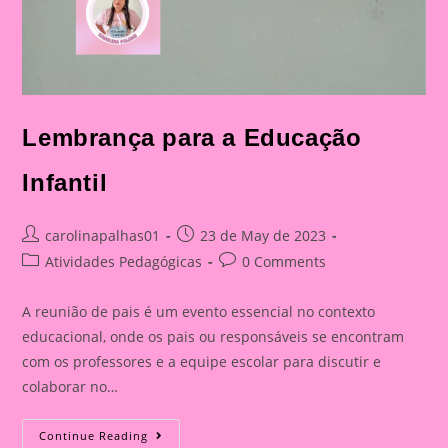
Lembrança para a Educação
Infantil
Post
Post
carolinapalhas01
23 de May de 2023
author:
published:
Post
Post
Atividades Pedagógicas
0 Comments
category:
comments:
A reunião de pais é um evento essencial no contexto
educacional, onde os pais ou responsáveis se encontram
com os professores e a equipe escolar para discutir e
colaborar no…
Lembrança
Continue Reading