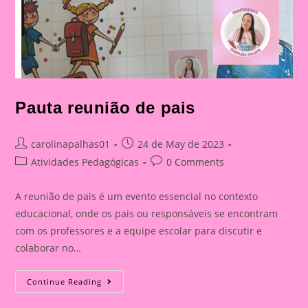
Pauta reunião de pais
Post
Post
carolinapalhas01
24 de May de 2023
author:
published:
Post
Post
Atividades Pedagógicas
0 Comments
category:
comments:
A reunião de pais é um evento essencial no contexto
educacional, onde os pais ou responsáveis se encontram
com os professores e a equipe escolar para discutir e
colaborar no…
Pauta
Continue Reading
Reunião
De