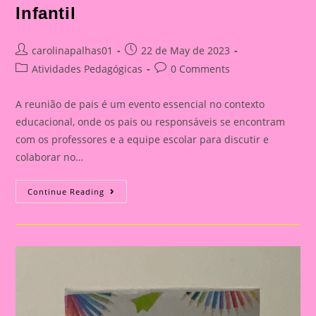
Infantil
Post
Post
carolinapalhas01
22 de May de 2023
author:
published:
Post
Post
Atividades Pedagógicas
0 Comments
category:
comments:
A reunião de pais é um evento essencial no contexto
educacional, onde os pais ou responsáveis se encontram
com os professores e a equipe escolar para discutir e
colaborar no…
Cartão
Continue Reading
Lembrança
Com
O
Desenho
Da
Criança
Para
A
Educação
Infantil