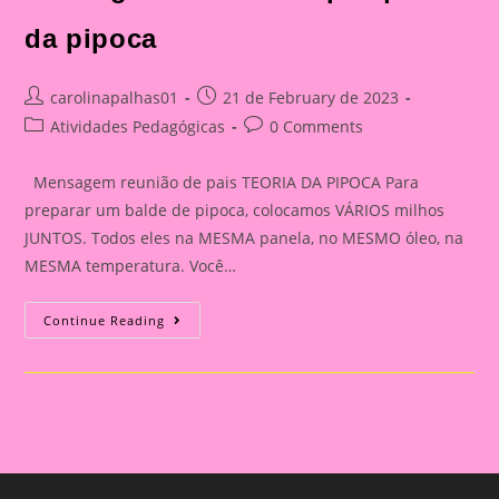
da pipoca
Post
Post
carolinapalhas01
21 de February de 2023
author:
published:
Post
Post
Atividades Pedagógicas
0 Comments
category:
comments:
Mensagem reunião de pais TEORIA DA PIPOCA Para
preparar um balde de pipoca, colocamos VÁRIOS milhos
JUNTOS. Todos eles na MESMA panela, no MESMO óleo, na
MESMA temperatura. Você…
Mensagem
Continue Reading
Reunião
De
Pais|Teoria
Da
Pipoca