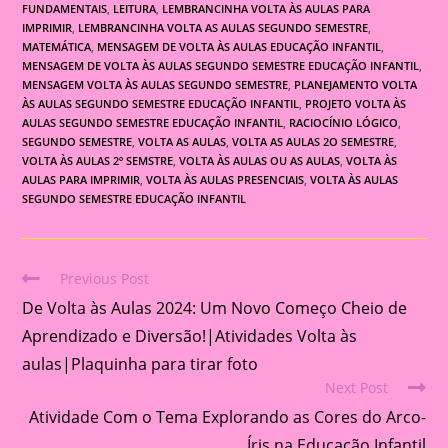
FUNDAMENTAIS
,
LEITURA
,
LEMBRANCINHA VOLTA ÀS AULAS PARA
IMPRIMIR
,
LEMBRANCINHA VOLTA AS AULAS SEGUNDO SEMESTRE
,
MATEMÁTICA
,
MENSAGEM DE VOLTA ÀS AULAS EDUCAÇÃO INFANTIL
,
MENSAGEM DE VOLTA ÀS AULAS SEGUNDO SEMESTRE EDUCAÇÃO INFANTIL
,
MENSAGEM VOLTA ÀS AULAS SEGUNDO SEMESTRE
,
PLANEJAMENTO VOLTA
ÀS AULAS SEGUNDO SEMESTRE EDUCAÇÃO INFANTIL
,
PROJETO VOLTA ÀS
AULAS SEGUNDO SEMESTRE EDUCAÇÃO INFANTIL
,
RACIOCÍNIO LÓGICO
,
SEGUNDO SEMESTRE
,
VOLTA AS AULAS
,
VOLTA AS AULAS 2O SEMESTRE
,
VOLTA ÀS AULAS 2º SEMSTRE
,
VOLTA ÀS AULAS OU AS AULAS
,
VOLTA ÀS
AULAS PARA IMPRIMIR
,
VOLTA ÀS AULAS PRESENCIAIS
,
VOLTA ÀS AULAS
SEGUNDO SEMESTRE EDUCAÇÃO INFANTIL
Previous Post
Read
De Volta às Aulas 2024: Um Novo Começo Cheio de
more
articles
Aprendizado e Diversão!|Atividades Volta às
aulas|Plaquinha para tirar foto
Next Post
Atividade Com o Tema Explorando as Cores do Arco-
Íris na Educação Infantil