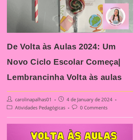
De Volta às Aulas 2024: Um
Novo Ciclo Escolar Começa|
Lembrancinha Volta às aulas
Post
Post
carolinapalhas01
4 de January de 2024
author:
published:
Post
Post
Atividades Pedagógicas
0 Comments
category:
comments: