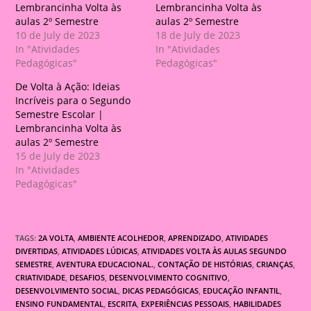
Lembrancinha Volta às
Lembrancinha Volta às
aulas 2º Semestre
aulas 2º Semestre
10 de July de 2023
18 de July de 2023
In "Atividades
In "Atividades
Pedagógicas"
Pedagógicas"
De Volta à Ação: Ideias
Incríveis para o Segundo
Semestre Escolar |
Lembrancinha Volta às
aulas 2º Semestre
15 de July de 2023
In "Atividades
Pedagógicas"
TAGS:
2A VOLTA
,
AMBIENTE ACOLHEDOR
,
APRENDIZADO
,
ATIVIDADES
DIVERTIDAS
,
ATIVIDADES LÚDICAS
,
ATIVIDADES VOLTA ÀS AULAS SEGUNDO
SEMESTRE
,
AVENTURA EDUCACIONAL.
,
CONTAÇÃO DE HISTÓRIAS
,
CRIANÇAS
,
CRIATIVIDADE
,
DESAFIOS
,
DESENVOLVIMENTO COGNITIVO
,
DESENVOLVIMENTO SOCIAL
,
DICAS PEDAGÓGICAS
,
EDUCAÇÃO INFANTIL
,
ENSINO FUNDAMENTAL
,
ESCRITA
,
EXPERIÊNCIAS PESSOAIS
,
HABILIDADES