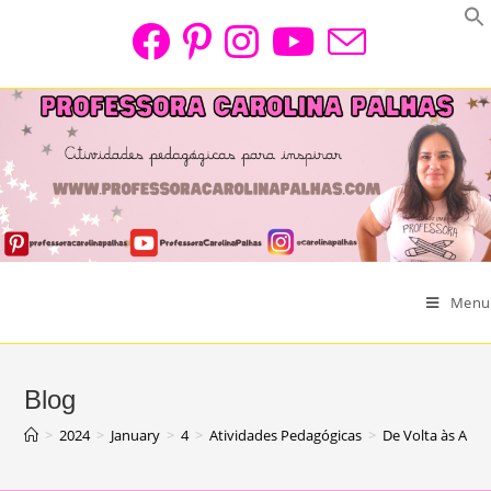
Skip
to
content
Menu
Blog
>
2024
>
January
>
4
>
Atividades Pedagógicas
>
De Volta às Aul