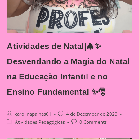
Atividades de Natal|🎄✨
Desvendando a Magia do Natal
na Educação Infantil e no
Ensino Fundamental ✨🎅
Post
Post
carolinapalhas01
4 de December de 2023
author:
published:
Post
Post
Atividades Pedagógicas
0 Comments
category:
comments: