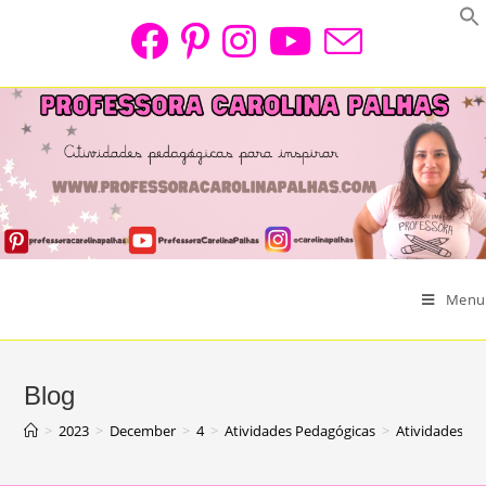
Skip
to
content
Menu
Blog
>
2023
>
December
>
4
>
Atividades Pedagógicas
>
Atividades de