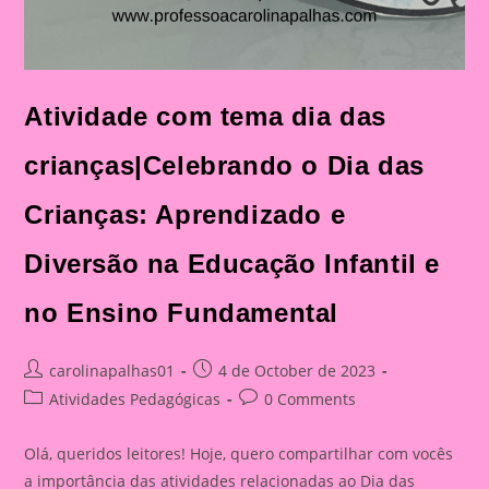
Atividade com tema dia das
crianças|Celebrando o Dia das
Crianças: Aprendizado e
Diversão na Educação Infantil e
no Ensino Fundamental
Post
Post
carolinapalhas01
4 de October de 2023
author:
published:
Post
Post
Atividades Pedagógicas
0 Comments
category:
comments:
Olá, queridos leitores! Hoje, quero compartilhar com vocês
a importância das atividades relacionadas ao Dia das