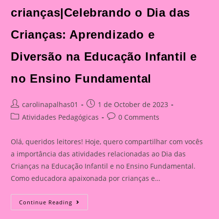
crianças|Celebrando o Dia das
Crianças: Aprendizado e
Diversão na Educação Infantil e
no Ensino Fundamental
Post
Post
carolinapalhas01
1 de October de 2023
author:
published:
Post
Post
Atividades Pedagógicas
0 Comments
category:
comments:
Olá, queridos leitores! Hoje, quero compartilhar com vocês
a importância das atividades relacionadas ao Dia das
Crianças na Educação Infantil e no Ensino Fundamental.
Como educadora apaixonada por crianças e…
Atividade
Continue Reading
Com
Tema