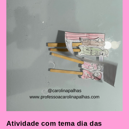
Educação
Infantil
E
No
Ensino
Fundamental
Atividade com tema dia das