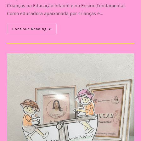
Crianças na Educação Infantil e no Ensino Fundamental.
Como educadora apaixonada por crianças e…
Atividade
Continue Reading
Com
Tema
Dia
Das
Crianças|Celebrando
O
Dia
Das
Crianças:
Aprendizado
E
Diversão
Na
Educação
Infantil
E
No
Ensino
Fundamental