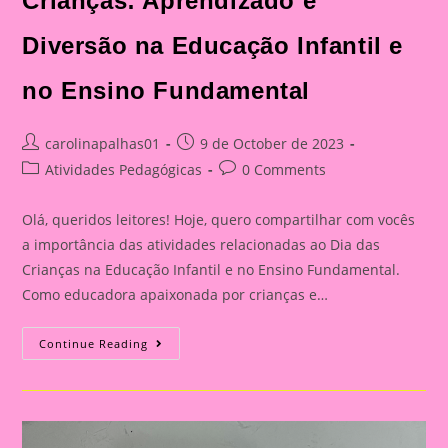
Crianças: Aprendizado e
Diversão na Educação Infantil e
no Ensino Fundamental
Post
Post
carolinapalhas01
9 de October de 2023
author:
published:
Post
Post
Atividades Pedagógicas
0 Comments
category:
comments:
Olá, queridos leitores! Hoje, quero compartilhar com vocês
a importância das atividades relacionadas ao Dia das
Crianças na Educação Infantil e no Ensino Fundamental.
Como educadora apaixonada por crianças e…
Atividade
Continue Reading
Com
Tema
Dia
Das
Crianças|Celebrando
O
Dia