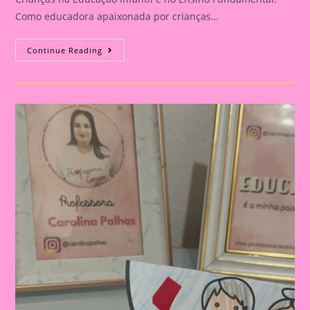
Como educadora apaixonada por crianças…
Atividade
Continue Reading
Com
Tema
Dia
Das
Crianças
2024
|Celebrando
O
Dia
Das
Crianças:
Aprendizado
E
Diversão
Na
Educação
Infantil
E
No
Ensino
Fundamental