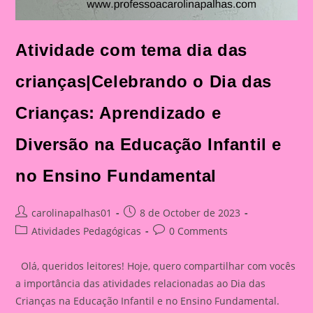
Atividade com tema dia das
crianças|Celebrando o Dia das
Crianças: Aprendizado e
Diversão na Educação Infantil e
no Ensino Fundamental
Post
Post
carolinapalhas01
8 de October de 2023
author:
published:
Post
Post
Atividades Pedagógicas
0 Comments
category:
comments:
Olá, queridos leitores! Hoje, quero compartilhar com vocês
a importância das atividades relacionadas ao Dia das
Crianças na Educação Infantil e no Ensino Fundamental.