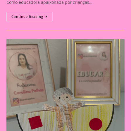
Como educadora apaixonada por crianças…
Atividade
Continue Reading
Com
Tema
Dia
Das
Crianças|Celebrando
O
Dia
Das
Crianças:
Aprendizado
E
Diversão
Na
Educação
Infantil
E
No
Ensino
Fundamental