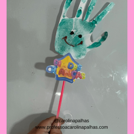
Dia
Das
Crianças:
Aprendizado
E
Diversão
Na
Educação
Infantil
E
No
Ensino
Fundamental