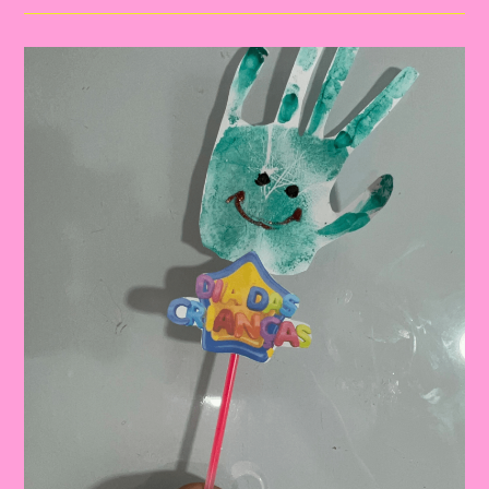
Dia
Das
Crianças|Celebrando
O
Dia
Das
Crianças:
Aprendizado
E
Diversão
Na
Educação
Infantil
E
No
Ensino
Fundamental