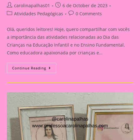
Post
Post
carolinapalhas01
6 de October de 2023
author:
published:
Post
Post
Atividades Pedagógicas
0 Comments
category:
comments:
Olá, queridos leitores! Hoje, quero compartilhar com vocês
a importância das atividades relacionadas ao Dia das
Crianças na Educação Infantil e no Ensino Fundamental.
Como educadora apaixonada por crianças e…
Atividade
Continue Reading
Com
Tema
Dia
Das
Crianças|Celebrando
O
Dia
Das
Crianças:
Aprendizado
E
Diversão
Na
Educação
Infantil
E