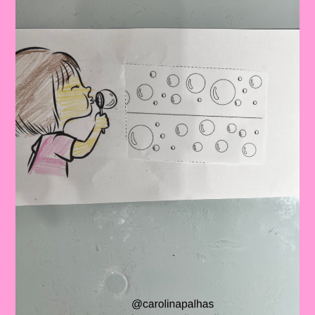
Das
Crianças:
Aprendizado
E
Diversão
Na
Educação
Infantil
E
No
Ensino
Fundamental