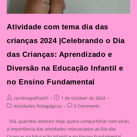
Atividade com tema dia das
crianças 2024 |Celebrando o Dia
das Crianças: Aprendizado e
Diversão na Educação Infantil e
no Ensino Fundamental
Post
Post
carolinapalhas01
1 de October de 2024
author:
published:
Post
Post
Atividades Pedagógicas
0 Comments
category:
comments:
Olá, queridos leitores! Hoje, quero compartilhar com vocês
a importância das atividades relacionadas ao Dia das
Crianças na Educação Infantil e no Ensino Fundamental.