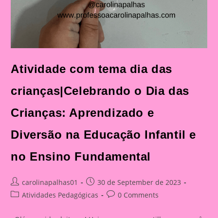
Atividade com tema dia das
crianças|Celebrando o Dia das
Crianças: Aprendizado e
Diversão na Educação Infantil e
no Ensino Fundamental
Post
Post
carolinapalhas01
30 de September de 2023
author:
published:
Post
Post
Atividades Pedagógicas
0 Comments
category:
comments: