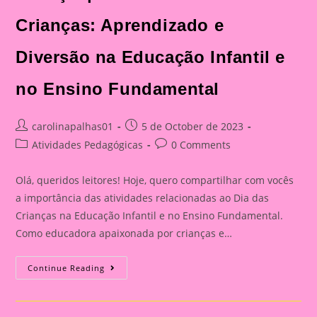
Crianças: Aprendizado e
Diversão na Educação Infantil e
no Ensino Fundamental
Post
Post
carolinapalhas01
5 de October de 2023
author:
published:
Post
Post
Atividades Pedagógicas
0 Comments
category:
comments:
Olá, queridos leitores! Hoje, quero compartilhar com vocês
a importância das atividades relacionadas ao Dia das
Crianças na Educação Infantil e no Ensino Fundamental.
Como educadora apaixonada por crianças e…
Atividade
Continue Reading
Com
Tema
Dia
Das