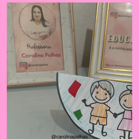
Crianças|Celebrando
O
Dia
Das
Crianças:
Aprendizado
E
Diversão
Na
Educação
Infantil
E
No
Ensino
Fundamental