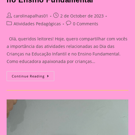
Post
Post
carolinapalhas01
2 de October de 2023
author:
published:
Post
Post
Atividades Pedagógicas
0 Comments
category:
comments:
Olá, queridos leitores! Hoje, quero compartilhar com vocês
a importância das atividades relacionadas ao Dia das
Crianças na Educação Infantil e no Ensino Fundamental.
Como educadora apaixonada por crianças…
Atividade
Continue Reading
Com
Tema
Dia
Das
Crianças|Celebrando
O
Dia
Das
Crianças:
Aprendizado
E
Diversão
Na