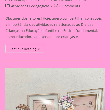
author:
published:
Post
Post
Atividades Pedagógicas
0 Comments
category:
comments:
Olá, queridos leitores! Hoje, quero compartilhar com vocês
a importância das atividades relacionadas ao Dia das
Crianças na Educação Infantil e no Ensino Fundamental.
Como educadora apaixonada por crianças e…
Atividade
Continue Reading
Com
Tema
Dia
Das
Crianças|Celebrando
O
Dia
Das
Crianças:
Aprendizado
E
Diversão
Na
Educação
Infantil
E
No