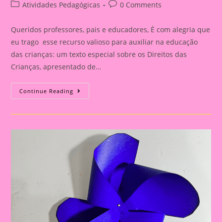
author:
published:
Post
Post
Atividades Pedagógicas
0 Comments
category:
comments:
Queridos professores, pais e educadores, É com alegria que
eu trago esse recurso valioso para auxiliar na educação
das crianças: um texto especial sobre os Direitos das
Crianças, apresentado de…
História
Continue Reading
Em
Sobre
Os
Direitos
Das
Crianças
|
Os
Direitos
Das
Crianças
Em
Linguagem
Infantil
Para
A
Educação
Infantil