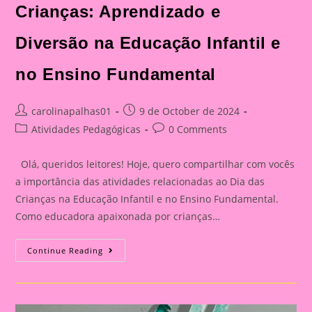
Crianças: Aprendizado e
Diversão na Educação Infantil e
no Ensino Fundamental
Post
Post
carolinapalhas01
9 de October de 2024
author:
published:
Post
Post
Atividades Pedagógicas
0 Comments
category:
comments:
Olá, queridos leitores! Hoje, quero compartilhar com vocês
a importância das atividades relacionadas ao Dia das
Crianças na Educação Infantil e no Ensino Fundamental.
Como educadora apaixonada por crianças…
Atividade
Continue Reading
Com
Tema
Dia
Das
Crianças|Celebrando
O