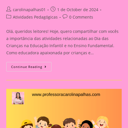
Post
Post
carolinapalhas01
1 de October de 2024
author:
published:
Post
Post
Atividades Pedagógicas
0 Comments
category:
comments:
Olá, queridos leitores! Hoje, quero compartilhar com vocês
a importância das atividades relacionadas ao Dia das
Crianças na Educação Infantil e no Ensino Fundamental.
Como educadora apaixonada por crianças e…
Atividade
Continue Reading
Com
Tema
Dia
Das
Crianças|Celebrando
O
Dia
Das
Crianças:
Aprendizado
E
Diversão
Na
Educação
Infantil