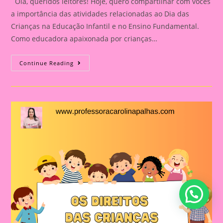
Olá, queridos leitores! Hoje, quero compartilhar com vocês
a importância das atividades relacionadas ao Dia das
Crianças na Educação Infantil e no Ensino Fundamental.
Como educadora apaixonada por crianças…
Atividade
Continue Reading
Com
Tema
Dia
Das
Crianças|Celebrando
O
Dia
Das
Crianças:
Aprendizado
E
Diversão
Na
Educação
Infantil
E
No
Ensino
Fundamental