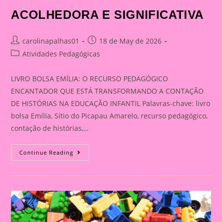
ACOLHEDORA E SIGNIFICATIVA
Post
Post
carolinapalhas01
18 de May de 2026
author:
published:
Post
Atividades Pedagógicas
category:
LIVRO BOLSA EMÍLIA: O RECURSO PEDAGÓGICO
ENCANTADOR QUE ESTÁ TRANSFORMANDO A CONTAÇÃO
DE HISTÓRIAS NA EDUCAÇÃO INFANTIL Palavras-chave: livro
bolsa Emília, Sítio do Picapau Amarelo, recurso pedagógico,
contação de histórias,…
KIT
Continue Reading
PAINEL
INTERATIVO
+
AVENTAL
PEDAGÓGICO
FAÇA
BONITO:
COMO
TRABALHAR
O