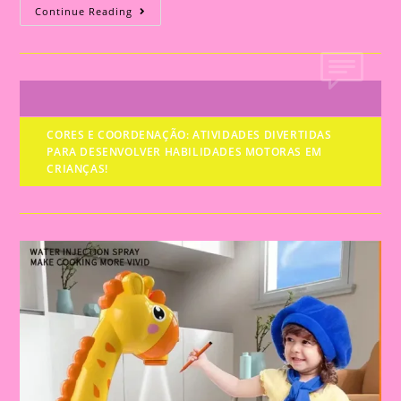
HISTÓRIA
Continue Reading
INFANTIL:
A
MOCHILA
MÁGICA
QUE
VAI
SURPREENDER
NO
PRIMEIRO
CORES E COORDENAÇÃO: ATIVIDADES DIVERTIDAS
DIA
DE
PARA DESENVOLVER HABILIDADES MOTORAS EM
AULA!
CRIANÇAS!