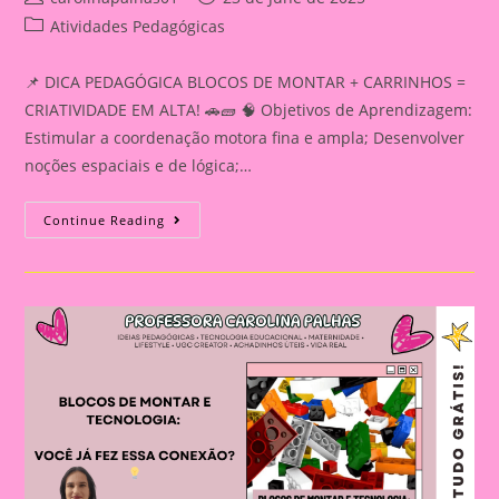
author:
published:
Post
Atividades Pedagógicas
category:
📌 DICA PEDAGÓGICA BLOCOS DE MONTAR + CARRINHOS =
CRIATIVIDADE EM ALTA! 🚗🧱 🧠 Objetivos de Aprendizagem:
Estimular a coordenação motora fina e ampla; Desenvolver
noções espaciais e de lógica;…
📌
Continue Reading
DICA
PEDAGÓGICA:BLOCOS
DE
MONTAR
+
CARRINHOS
=
CRIATIVIDADE
EM
ALTA!
🚗
🧱