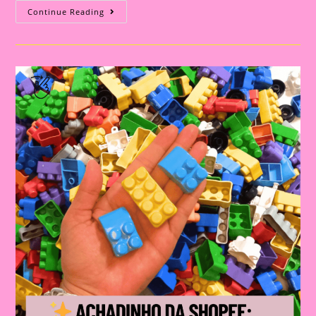
BLOCOS
Continue Reading
DE
MONTAR
E
TECNOLOGIA:
VOCÊ
JÁ
FEZ
ESSA
CONEXÃO?
💡