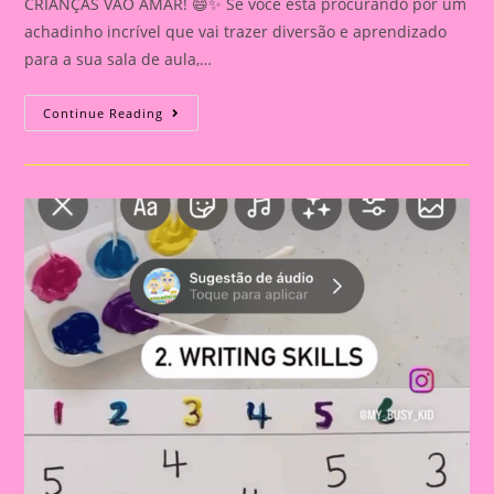
CRIANÇAS VÃO AMAR! 😄✨ Se você está procurando por um
achadinho incrível que vai trazer diversão e aprendizado
para a sua sala de aula,…
ACHADINHO
Continue Reading
INCRÍVEL:
RECURSO
PEDAGÓGICO
QUE
AS
CRIANÇAS
VÃO
AMAR!
😄
✨