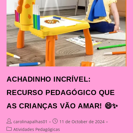
ACHADINHO INCRÍVEL:
RECURSO PEDAGÓGICO QUE
AS CRIANÇAS VÃO AMAR! 😄✨
Post
Post
carolinapalhas01
11 de October de 2024
author:
published:
Post
Atividades Pedagógicas