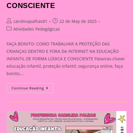
CONSCIENTE
Post
Post
carolinapalhas01
22 de May de 2025
author:
published:
Post
Atividades Pedagógicas
category:
FAÇA BONITO: COMO TRABALHAR A PROTEÇÃO DAS
CRIANÇAS DENTRO E FORA DA INTERNET NA EDUCAÇÃO
INFANTIL DE FORMA LÚDICA E CONSCIENTE Palavras-chave:
educação infantil, proteção infantil, segurança online, faça
bonito,…
FAÇA
Continue Reading
BONITO:
COMO
TRABALHAR
A
PROTEÇÃO
DAS
CRIANÇAS
DENTRO
E
FORA