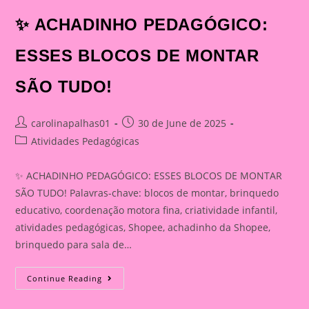
✨ ACHADINHO PEDAGÓGICO:
ESSES BLOCOS DE MONTAR
SÃO TUDO!
Post
Post
carolinapalhas01
30 de June de 2025
author:
published:
Post
Atividades Pedagógicas
category:
✨ ACHADINHO PEDAGÓGICO: ESSES BLOCOS DE MONTAR
SÃO TUDO! Palavras-chave: blocos de montar, brinquedo
educativo, coordenação motora fina, criatividade infantil,
atividades pedagógicas, Shopee, achadinho da Shopee,
brinquedo para sala de…
✨
Continue Reading
ACHADINHO
PEDAGÓGICO:
ESSES