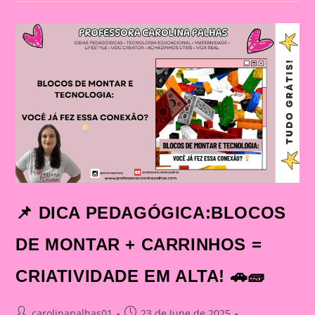
BLOCOS
DE
MONTAR
SÃO
TUDO!
📌 DICA PEDAGÓGICA:BLOCOS
DE MONTAR + CARRINHOS =
CRIATIVIDADE EM ALTA! 🚗🧱
Post
Post
carolinapalhas01
23 de June de 2025