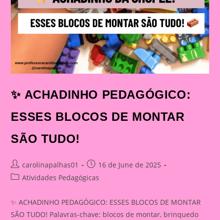
✨ ACHADINHO PEDAGÓGICO:
ESSES BLOCOS DE MONTAR
SÃO TUDO!
Post
Post
carolinapalhas01
16 de June de 2025
author:
published:
Post
Atividades Pedagógicas
category:
✨ ACHADINHO PEDAGÓGICO: ESSES BLOCOS DE MONTAR
SÃO TUDO! Palavras-chave: blocos de montar, brinquedo