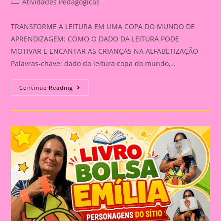
Post
Atividades Pedagógicas
category:
TRANSFORME A LEITURA EM UMA COPA DO MUNDO DE
APRENDIZAGEM: COMO O DADO DA LEITURA PODE
MOTIVAR E ENCANTAR AS CRIANÇAS NA ALFABETIZAÇÃO
Palavras-chave: dado da leitura copa do mundo,…
TRANSFORME
Continue Reading
A
LEITURA
EM
UMA
COPA
DO
MUNDO
DE
APRENDIZAGEM:
COMO
O
DADO
DA
LEITURA
PODE
MOTIVAR
E
ENCANTAR
AS