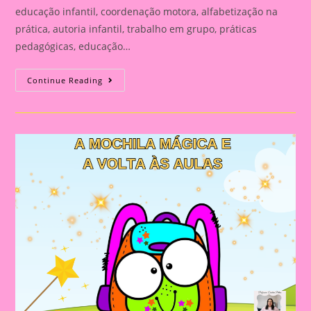
educação infantil, coordenação motora, alfabetização na
prática, autoria infantil, trabalho em grupo, práticas
pedagógicas, educação…
POR
Continue Reading
QUE
O
BLOCÃO
É
UM
RECURSO
INCRÍVEL
NA
EDUCAÇÃO
INFANTIL?