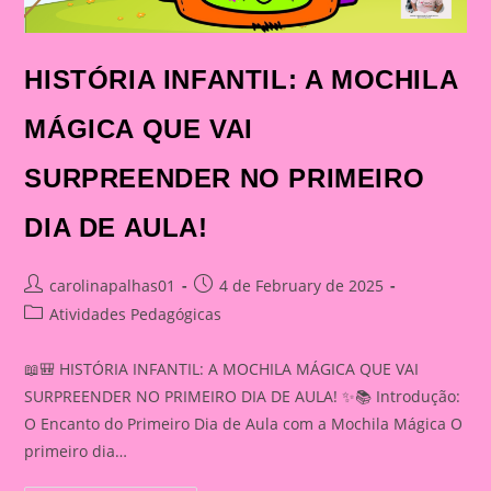
HISTÓRIA INFANTIL: A MOCHILA
MÁGICA QUE VAI
SURPREENDER NO PRIMEIRO
DIA DE AULA!
Post
Post
carolinapalhas01
4 de February de 2025
author:
published:
Post
Atividades Pedagógicas
category:
📖🎒 HISTÓRIA INFANTIL: A MOCHILA MÁGICA QUE VAI
SURPREENDER NO PRIMEIRO DIA DE AULA! ✨📚 Introdução:
O Encanto do Primeiro Dia de Aula com a Mochila Mágica O
primeiro dia…