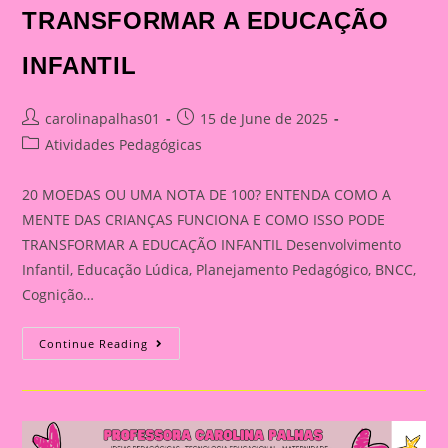
TRANSFORMAR A EDUCAÇÃO
INFANTIL
Post
Post
carolinapalhas01
15 de June de 2025
author:
published:
Post
Atividades Pedagógicas
category:
20 MOEDAS OU UMA NOTA DE 100? ENTENDA COMO A
MENTE DAS CRIANÇAS FUNCIONA E COMO ISSO PODE
TRANSFORMAR A EDUCAÇÃO INFANTIL Desenvolvimento
Infantil, Educação Lúdica, Planejamento Pedagógico, BNCC,
Cognição…
20
Continue Reading
MOEDAS
OU
UMA
NOTA
DE
100?
ENTENDA