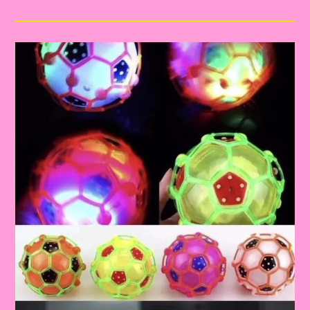
DE
RECONHECIMENTO
DE
NÚMEROS
E
COORDENAÇÃO
MOTORA
PARA
CRIANÇAS