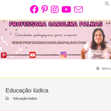
Skip
to
content
Menu
Educação lúdica
>
Educação lúdica