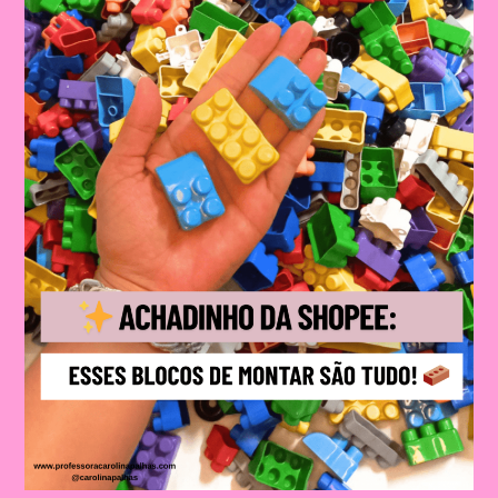
MAIO
LARANJA
NA
EDUCAÇÃO
INFANTIL
DE
FORMA
LÚDICA,
ACOLHEDORA
E
SIGNIFICATIVA