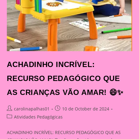
ACHADINHO INCRÍVEL:
RECURSO PEDAGÓGICO QUE
AS CRIANÇAS VÃO AMAR! 😄✨
Post
Post
carolinapalhas01
10 de October de 2024
author:
published:
Post
Atividades Pedagógicas
category:
ACHADINHO INCRÍVEL: RECURSO PEDAGÓGICO QUE AS