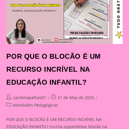
DA
INTERNET
NA
EDUCAÇÃO
INFANTIL
DE
FORMA
LÚDICA
E
CONSCIENTE
POR QUE O BLOCÃO É UM
RECURSO INCRÍVEL NA
EDUCAÇÃO INFANTIL?
Post
Post
carolinapalhas01
21 de May de 2025
author:
published:
Post
Atividades Pedagógicas
category:
POR QUE O BLOCÃO É UM RECURSO INCRÍVEL NA
EDUCAÇÃO INFANTIL? escrita espontânea, blocão na