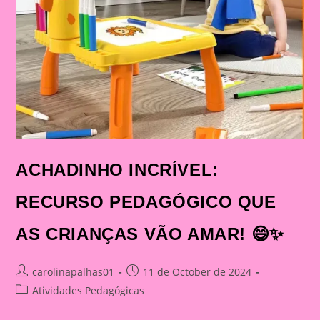
ACHADINHO INCRÍVEL:
RECURSO PEDAGÓGICO QUE
AS CRIANÇAS VÃO AMAR! 😄✨
Post
Post
carolinapalhas01
11 de October de 2024
author:
published:
Post
Atividades Pedagógicas
category: