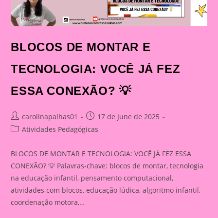
BLOCOS DE MONTAR E
TECNOLOGIA: VOCÊ JÁ FEZ
ESSA CONEXÃO? 💡
Post
Post
carolinapalhas01
17 de June de 2025
author:
published:
Post
Atividades Pedagógicas
category:
BLOCOS DE MONTAR E TECNOLOGIA: VOCÊ JÁ FEZ ESSA
CONEXÃO? 💡 Palavras-chave: blocos de montar, tecnologia
na educação infantil, pensamento computacional,
atividades com blocos, educação lúdica, algoritmo infantil,
coordenação motora,…