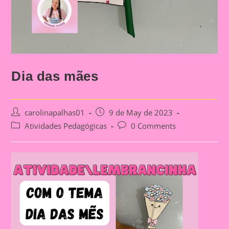
Dia das mães
Post
Post
carolinapalhas01
9 de May de 2023
author:
published:
Post
Post
Atividades Pedagógicas
0 Comments
category:
comments: