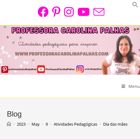
Skip
to
content
Menu
Blog
>
2023
>
May
>
9
>
Atividades Pedagógicas
>
Dia das mães