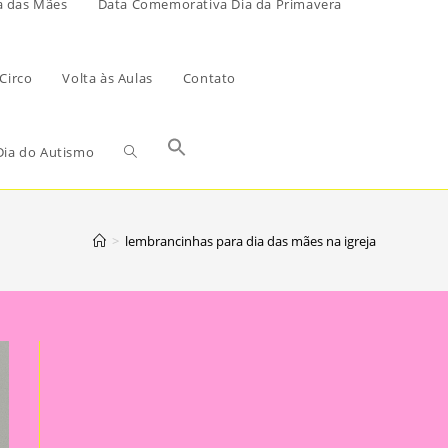
a das Mães
Data Comemorativa Dia da Primavera
Circo
Volta às Aulas
Contato
ia do Autismo
>
lembrancinhas para dia das mães na igreja