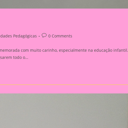
Post
vidades Pedagógicas
0 Comments
y:
comments:
memorada com muito carinho, especialmente na educação infantil
ssarem todo o…