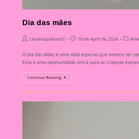
Dia das mães
Post
Post
Post
carolinapalhas01
19 de April de 2024
Ati
author:
published:
categor
O Dia das Mães é uma data especial que merece ser co
Essa é uma oportunidade única para as crianças expre
Dia
Continue Reading
Das
Mães