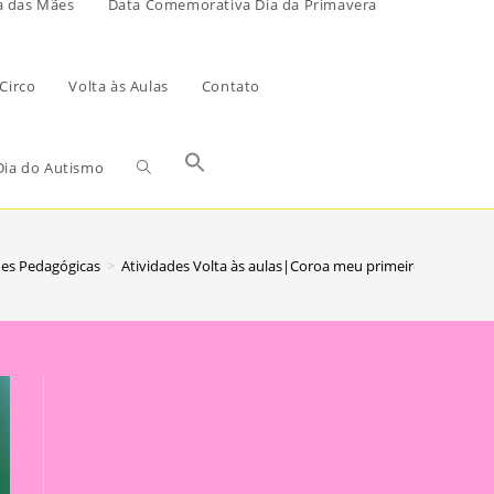
a das Mães
Data Comemorativa Dia da Primavera
Circo
Volta às Aulas
Contato
ia do Autismo
des Pedagógicas
>
Atividades Volta às aulas|Coroa meu primeiro para colori