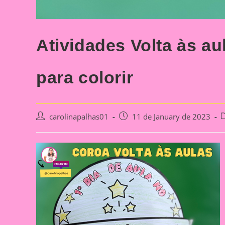
Atividades Volta às a
para colorir
Post
Post
P
carolinapalhas01
11 de January de 2023
author:
published:
c