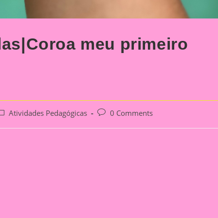
ulas|Coroa meu primeiro
ost
Post
Atividades Pedagógicas
0 Comments
ategory:
comments: