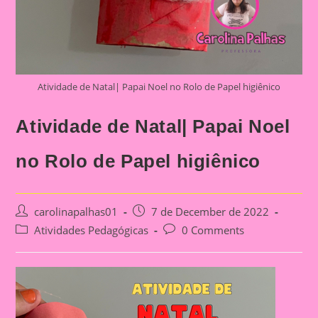
Atividade de Natal| Papai Noel no Rolo de Papel higiênico
Atividade de Natal| Papai Noel
no Rolo de Papel higiênico
Post
Post
carolinapalhas01
7 de December de 2022
author:
published:
Post
Post
Atividades Pedagógicas
0 Comments
category:
comments: