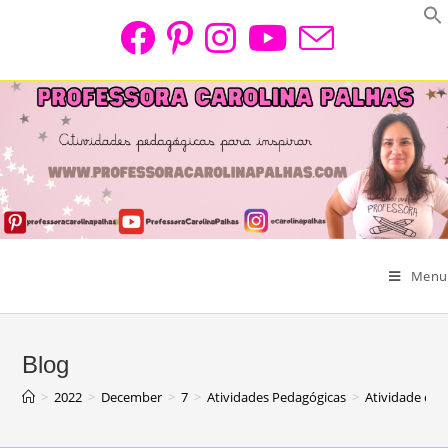
Skip
to
content
Menu
Blog
>
2022
>
December
>
7
>
Atividades Pedagógicas
>
Atividade de 