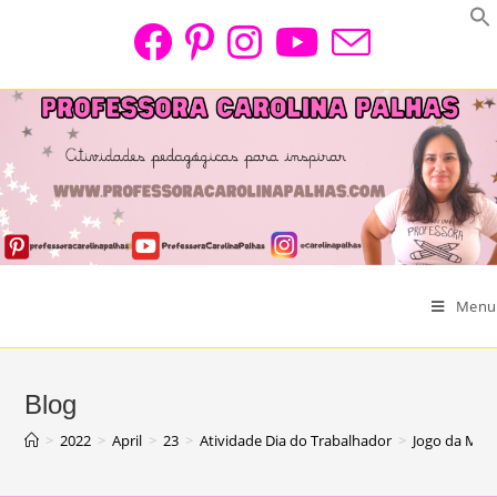
Skip
to
content
Menu
Blog
>
2022
>
April
>
23
>
Atividade Dia do Trabalhador
>
Jogo da Mem