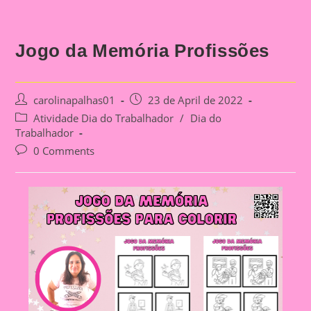
Jogo da Memória Profissões
Post
Post
carolinapalhas01
23 de April de 2022
author:
published:
Post
Atividade Dia do Trabalhador
/
Dia do
category:
Trabalhador
Post
0 Comments
comments: