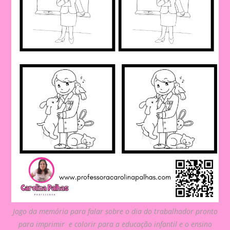
Jogo da memória para falar sobre o dia do trabalhador pronto
para imprimir e colorir para a educação infantil e o ensino