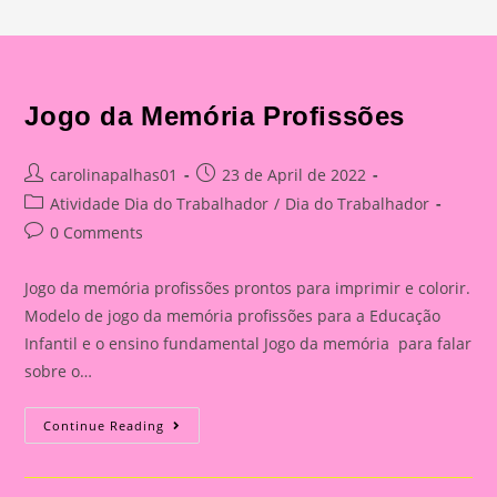
Jogo da Memória Profissões
Post
Post
carolinapalhas01
23 de April de 2022
author:
published:
Post
Atividade Dia do Trabalhador
/
Dia do Trabalhador
category:
Post
0 Comments
comments:
Jogo da memória profissões prontos para imprimir e colorir.
Modelo de jogo da memória profissões para a Educação
Infantil e o ensino fundamental Jogo da memória para falar
sobre o…
Jogo
Continue Reading
Da
Memória
Profissões