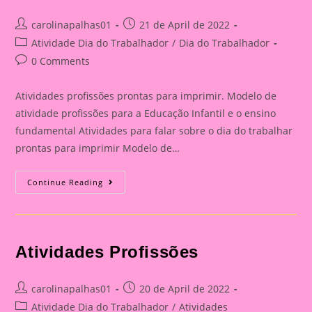
Post
Post
carolinapalhas01
21 de April de 2022
author:
published:
Post
Atividade Dia do Trabalhador
/
Dia do Trabalhador
category:
Post
0 Comments
comments:
Atividades profissões prontas para imprimir. Modelo de
atividade profissões para a Educação Infantil e o ensino
fundamental Atividades para falar sobre o dia do trabalhar
prontas para imprimir Modelo de…
Atividades
Continue Reading
Dia
Do
Trabalhador
Atividades Profissões
Post
Post
carolinapalhas01
20 de April de 2022
author:
published:
Post
Atividade Dia do Trabalhador
/
Atividades