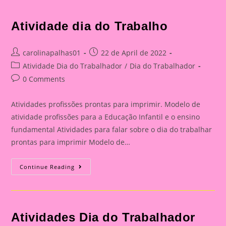
Atividade dia do Trabalho
Post
Post
carolinapalhas01
22 de April de 2022
author:
published:
Post
Atividade Dia do Trabalhador
/
Dia do Trabalhador
category:
Post
0 Comments
comments:
Atividades profissões prontas para imprimir. Modelo de
atividade profissões para a Educação Infantil e o ensino
fundamental Atividades para falar sobre o dia do trabalhar
prontas para imprimir Modelo de…
Atividade
Continue Reading
Dia
Do
Trabalho
Atividades Dia do Trabalhador