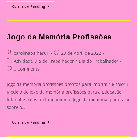
Jogo
Continue Reading
Da
Memória
Profissões
Colorido
Jogo da Memória Profissões
Post
Post
carolinapalhas01
23 de April de 2022
author:
published:
Post
Atividade Dia do Trabalhador
/
Dia do Trabalhador
category:
Post
0 Comments
comments:
Jogo da memória profissões prontos para imprimir e colorir.
Modelo de jogo da memória profissões para a Educação
Infantil e o ensino fundamental Jogo da memória para falar
sobre o…
Jogo
Continue Reading
Da
Memória
Profissões