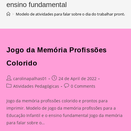
ensino fundamental
>
Modelo de atividades para falar sobre o dia do trabalhar prontas 
Jogo da Memória Profissões
Colorido
Post
Post
carolinapalhas01
24 de April de 2022
author:
published:
Post
Post
Atividades Pedagógicas
0 Comments
category:
comments:
Jogo da memória profissões colorido e prontos para
imprimir. Modelo de jogo da memória profissões para a
Educação Infantil e o ensino fundamental Jogo da memória
para falar sobre o…