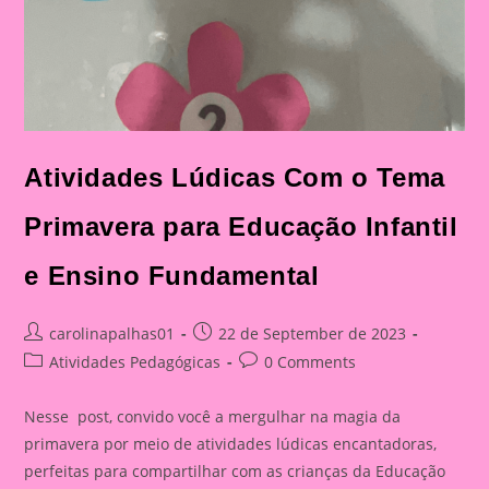
Atividades Lúdicas Com o Tema
Primavera para Educação Infantil
e Ensino Fundamental
Post
Post
carolinapalhas01
22 de September de 2023
author:
published:
Post
Post
Atividades Pedagógicas
0 Comments
category:
comments:
Nesse post, convido você a mergulhar na magia da
primavera por meio de atividades lúdicas encantadoras,
perfeitas para compartilhar com as crianças da Educação