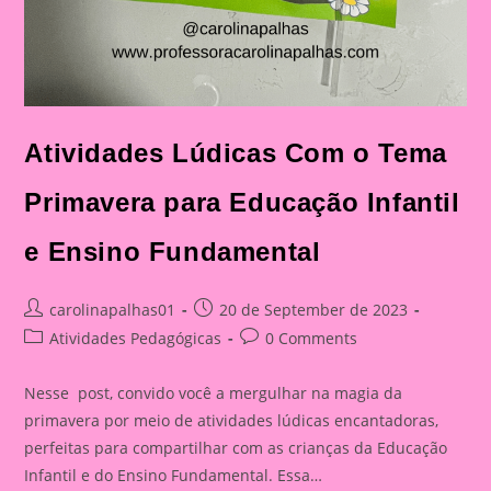
Atividades Lúdicas Com o Tema
Primavera para Educação Infantil
e Ensino Fundamental
Post
Post
carolinapalhas01
20 de September de 2023
author:
published:
Post
Post
Atividades Pedagógicas
0 Comments
category:
comments:
Nesse post, convido você a mergulhar na magia da
primavera por meio de atividades lúdicas encantadoras,
perfeitas para compartilhar com as crianças da Educação
Infantil e do Ensino Fundamental. Essa…