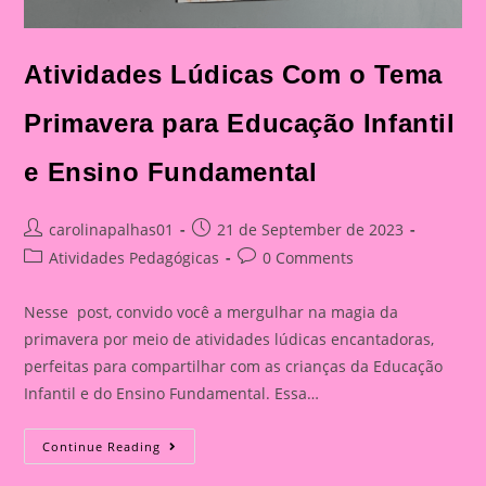
Atividades Lúdicas Com o Tema
Primavera para Educação Infantil
e Ensino Fundamental
Post
Post
carolinapalhas01
21 de September de 2023
author:
published:
Post
Post
Atividades Pedagógicas
0 Comments
category:
comments:
Nesse post, convido você a mergulhar na magia da
primavera por meio de atividades lúdicas encantadoras,
perfeitas para compartilhar com as crianças da Educação
Infantil e do Ensino Fundamental. Essa…
Atividades
Continue Reading
Lúdicas
Com