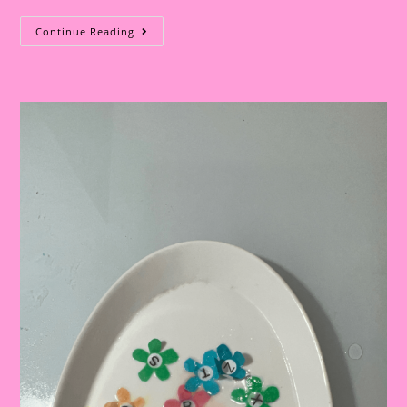
Atividades
Continue Reading
Lúdicas
Com
O
Tema
Primavera
Para
Educação
Infantil
E
Ensino
Fundamental