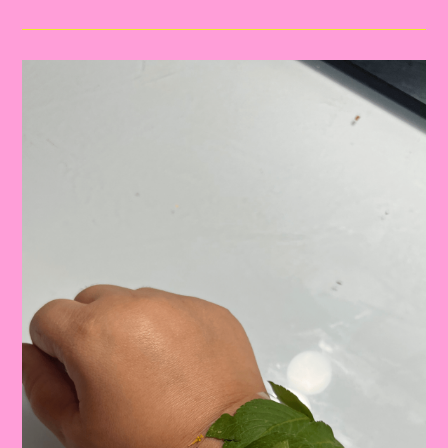
Com
O
Tema
Primavera
Para
Educação
Infantil
E
Ensino
Fundamental