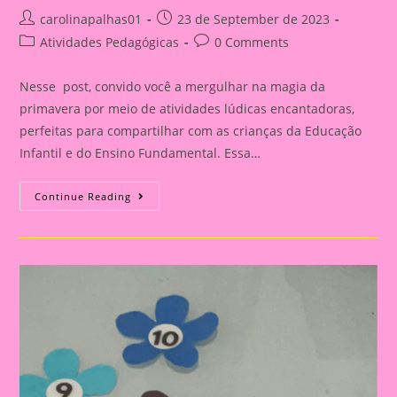
Post
Post
carolinapalhas01
23 de September de 2023
author:
published:
Post
Post
Atividades Pedagógicas
0 Comments
category:
comments:
Nesse post, convido você a mergulhar na magia da
primavera por meio de atividades lúdicas encantadoras,
perfeitas para compartilhar com as crianças da Educação
Infantil e do Ensino Fundamental. Essa…
Atividades
Continue Reading
Lúdicas
Com
O
Tema
Primavera
Para
Educação
Infantil
E
Ensino
Fundamental