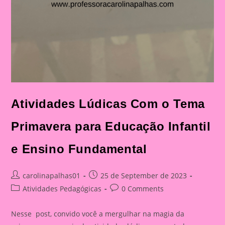
Atividades Lúdicas Com o Tema
Primavera para Educação Infantil
e Ensino Fundamental
Post
Post
carolinapalhas01
25 de September de 2023
author:
published:
Post
Post
Atividades Pedagógicas
0 Comments
category:
comments:
Nesse post, convido você a mergulhar na magia da