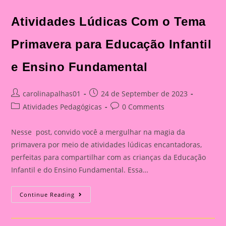
Atividades Lúdicas Com o Tema
Primavera para Educação Infantil
e Ensino Fundamental
Post
Post
carolinapalhas01
24 de September de 2023
author:
published:
Post
Post
Atividades Pedagógicas
0 Comments
category:
comments:
Nesse post, convido você a mergulhar na magia da
primavera por meio de atividades lúdicas encantadoras,
perfeitas para compartilhar com as crianças da Educação
Infantil e do Ensino Fundamental. Essa…
Atividades
Continue Reading
Lúdicas
Com
O
Tema