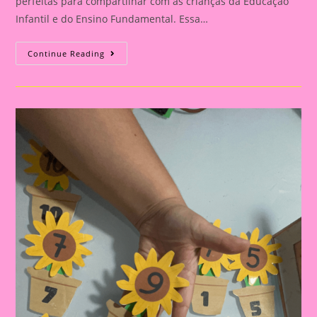
perfeitas para compartilhar com as crianças da Educação
Infantil e do Ensino Fundamental. Essa…
Atividades
Continue Reading
Lúdicas
Com
O
Tema
Primavera
Para
Educação
Infantil
E
Ensino
Fundamental