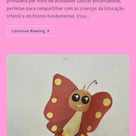
primavera por meio de atividades lúdicas encantadoras,
perfeitas para compartilhar com as crianças da Educação
Infantil e do Ensino Fundamental. Essa…
Atividades
Continue Reading
Lúdicas
Com
O
Tema
Primavera
Para
Educação
Infantil
E
Ensino
Fundamental