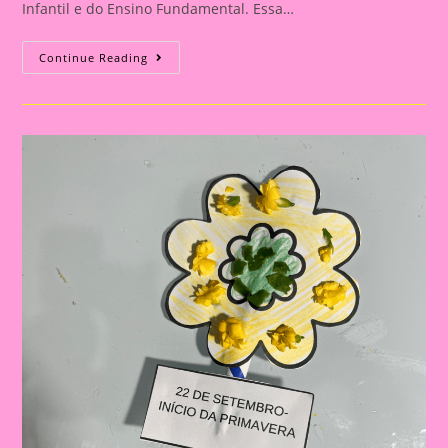
Infantil e do Ensino Fundamental. Essa…
Atividades
Continue Reading
Lúdicas
Com
O
Tema
Primavera
Para
Educação
Infantil
E
Ensino
Fundamental