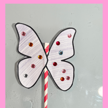
Primavera
Para
Educação
Infantil
E
Ensino
Fundamental