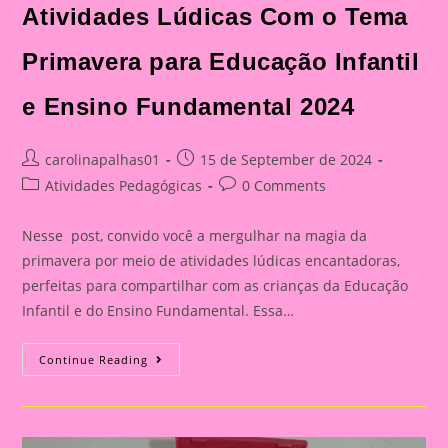
Atividades Lúdicas Com o Tema
Primavera para Educação Infantil
e Ensino Fundamental 2024
Post
Post
carolinapalhas01
15 de September de 2024
author:
published:
Post
Post
Atividades Pedagógicas
0 Comments
category:
comments:
Nesse post, convido você a mergulhar na magia da
primavera por meio de atividades lúdicas encantadoras,
perfeitas para compartilhar com as crianças da Educação
Infantil e do Ensino Fundamental. Essa…
Atividades
Continue Reading
Lúdicas
Com
O
Tema
Primavera
Para