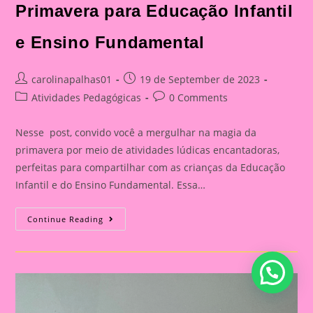
Ensino
Primavera para Educação Infantil
Fundamental
e Ensino Fundamental
Post
Post
carolinapalhas01
19 de September de 2023
author:
published:
Post
Post
Atividades Pedagógicas
0 Comments
category:
comments:
Nesse post, convido você a mergulhar na magia da
primavera por meio de atividades lúdicas encantadoras,
perfeitas para compartilhar com as crianças da Educação
Infantil e do Ensino Fundamental. Essa…
Atividades
Continue Reading
Lúdicas
Com
O
Tema
Primavera
Para
Educação
Infantil
E