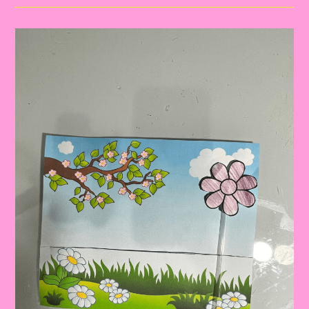
O
Tema
Primavera
Para
Educação
Infantil
E
Ensino
Fundamental