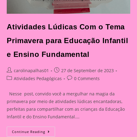
Atividades Lúdicas Com o Tema
Primavera para Educação Infantil
e Ensino Fundamental
Post
Post
carolinapalhas01
27 de September de 2023
author:
published:
Post
Post
Atividades Pedagógicas
0 Comments
category:
comments:
Nesse post, convido você a mergulhar na magia da
primavera por meio de atividades lúdicas encantadoras,
perfeitas para compartilhar com as crianças da Educação
Infantil e do Ensino Fundamental.…
Atividades
Continue Reading
Lúdicas