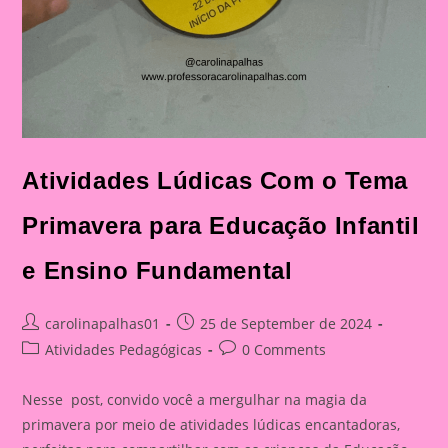
Atividades Lúdicas Com o Tema
Primavera para Educação Infantil
e Ensino Fundamental
Post
Post
carolinapalhas01
25 de September de 2024
author:
published:
Post
Post
Atividades Pedagógicas
0 Comments
category:
comments:
Nesse post, convido você a mergulhar na magia da
primavera por meio de atividades lúdicas encantadoras,