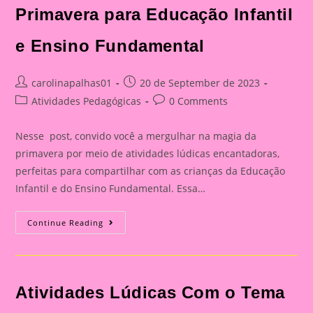
Primavera para Educação Infantil
e Ensino Fundamental
Post
Post
carolinapalhas01
20 de September de 2023
author:
published:
Post
Post
Atividades Pedagógicas
0 Comments
category:
comments:
Nesse post, convido você a mergulhar na magia da
primavera por meio de atividades lúdicas encantadoras,
perfeitas para compartilhar com as crianças da Educação
Infantil e do Ensino Fundamental. Essa…
Atividades
Continue Reading
Lúdicas
Com
O
Tema
Primavera
Para
Atividades Lúdicas Com o Tema
Educação
Infantil
E