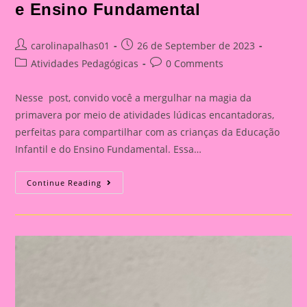
e Ensino Fundamental
Post
Post
carolinapalhas01
26 de September de 2023
author:
published:
Post
Post
Atividades Pedagógicas
0 Comments
category:
comments:
Nesse post, convido você a mergulhar na magia da
primavera por meio de atividades lúdicas encantadoras,
perfeitas para compartilhar com as crianças da Educação
Infantil e do Ensino Fundamental. Essa…
Atividades
Continue Reading
Lúdicas
Com
O
Tema
Primavera
Para
Educação
Infantil
E
Ensino
Fundamental