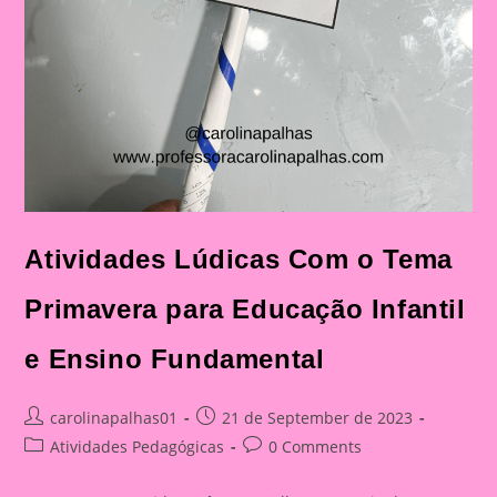
Atividades Lúdicas Com o Tema
Primavera para Educação Infantil
e Ensino Fundamental
Post
Post
carolinapalhas01
21 de September de 2023
author:
published:
Post
Post
Atividades Pedagógicas
0 Comments
category:
comments: