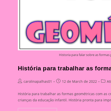
Historia para falar sobre as formas
História para trabalhar as for
Post
Post
Post
carolinapalhas01
12 de March de 2022
At
author:
published:
catego
História para trabalhar as formas geométricas com as c
crianças da educação infantil. História pronta para im