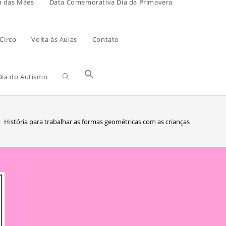
a das Mães
Data Comemorativa Dia da Primavera
Circo
Volta às Aulas
Contato
ia do Autismo
>
História para trabalhar as formas geométricas com as crianças