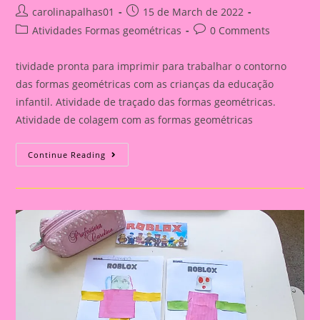
Post
Post
carolinapalhas01
15 de March de 2022
author:
published:
Post
Post
Atividades Formas geométricas
0 Comments
category:
comments:
tividade pronta para imprimir para trabalhar o contorno
das formas geométricas com as crianças da educação
infantil. Atividade de traçado das formas geométricas.
Atividade de colagem com as formas geométricas
Atividade
Continue Reading
Para
Trabalhar
Co
Contorno
Das
Formas
Geométricas