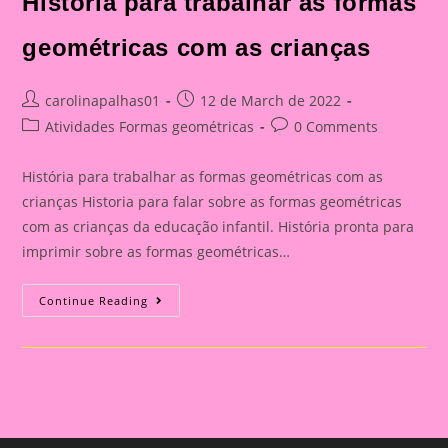
História para trabalhar as formas
geométricas com as crianças
Post
Post
carolinapalhas01
12 de March de 2022
author:
published:
Post
Post
Atividades Formas geométricas
0 Comments
category:
comments:
História para trabalhar as formas geométricas com as
crianças Historia para falar sobre as formas geométricas
com as crianças da educação infantil. História pronta para
imprimir sobre as formas geométricas…
História
Continue Reading
Para
Trabalhar
As
Formas
Geométricas
Com
As
Crianças