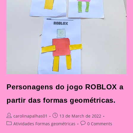
Personagens do jogo ROBLOX a
partir das formas geométricas.
Post
Post
carolinapalhas01
13 de March de 2022
author:
published:
Post
Post
Atividades Formas geométricas
0 Comments
category:
comments: