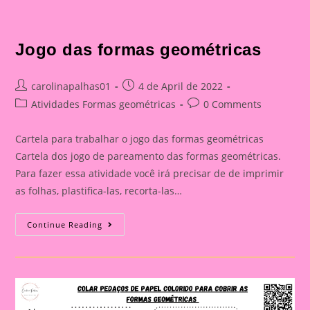
Jogo das formas geométricas
Post
Post
carolinapalhas01
4 de April de 2022
author:
published:
Post
Post
Atividades Formas geométricas
0 Comments
category:
comments:
Cartela para trabalhar o jogo das formas geométricas
Cartela dos jogo de pareamento das formas geométricas.
Para fazer essa atividade você irá precisar de de imprimir
as folhas, plastifica-las, recorta-las…
Jogo
Continue Reading
Das
Formas
Geométricas